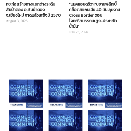
ทช.ก่อสร้างทางแยกต่างระดับ
“แมคแอนดริวฯ”ขยายฟลีท!บิ๊
สันป่าตอง อ.สันป่าตอง
กล็อตสแกนเนีย 40 คัน ลุยงาน
จ.เชียงใหม่ คาดแล้วเสร็จปี 2570
Cross Border ตอบ
โจทย์“สมรรถนะสูง-ประหยัด
August 3, 2026
น้ำมัน”
July 25, 2026