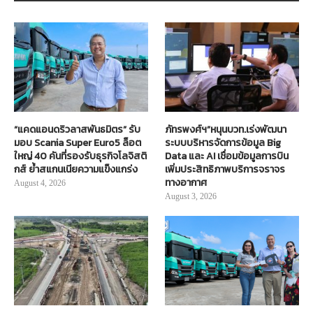
“แคดแอนดริวลาสพันธมิตร” รับ
ภัทรพงศ์ฯ”หนุนบวท.เร่งพัฒนา
มอบ Scania Super Euro5 ล็อต
ระบบบริหารจัดการข้อมูล Big
ใหญ่ 40 คันที่รองรับธุรกิจโลจิสติ
Data และ AI เชื่อมข้อมูลการบิน
กส์ ย้ำสแกนเนียความแข็งแกร่ง
เพิ่มประสิทธิภาพบริการจราจร
ทางอากาศ
August 4, 2026
August 3, 2026