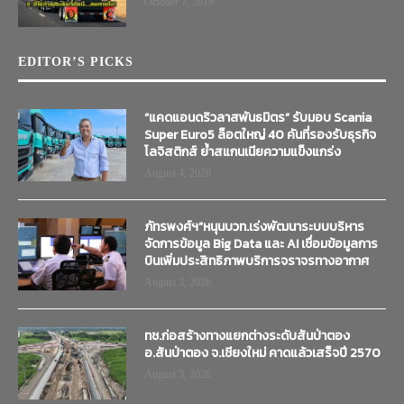
October 7, 2019
EDITOR’S PICKS
“แคดแอนดริวลาสพันธมิตร” รับมอบ Scania
Super Euro5 ล็อตใหญ่ 40 คันที่รองรับธุรกิจ
โลจิสติกส์ ย้ำสแกนเนียความแข็งแกร่ง
August 4, 2026
ภัทรพงศ์ฯ”หนุนบวท.เร่งพัฒนาระบบบริหาร
จัดการข้อมูล Big Data และ AI เชื่อมข้อมูลการ
บินเพิ่มประสิทธิภาพบริการจราจรทางอากาศ
August 3, 2026
ทช.ก่อสร้างทางแยกต่างระดับสันป่าตอง
อ.สันป่าตอง จ.เชียงใหม่ คาดแล้วเสร็จปี 2570
August 3, 2026