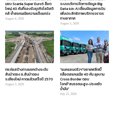
มอบ Scania Super Euro5 ล็อต
ระบบบริหารจัดการข้อมูล Big
ใหญ่ 40 คันที่รองรับธุรกิจโลจิสติ
Data และ AI เชื่อมข้อมูลการบิน
กส์ ย้ำสแกนเนียความแข็งแกร่ง
เพิ่มประสิทธิภาพบริการจราจร
ทางอากาศ
August 4, 2026
August 3, 2026
ทช.ก่อสร้างทางแยกต่างระดับ
“แมคแอนดริวฯ”ขยายฟลีท!บิ๊
สันป่าตอง อ.สันป่าตอง
กล็อตสแกนเนีย 40 คัน ลุยงาน
จ.เชียงใหม่ คาดแล้วเสร็จปี 2570
Cross Border ตอบ
โจทย์“สมรรถนะสูง-ประหยัด
August 3, 2026
น้ำมัน”
July 25, 2026