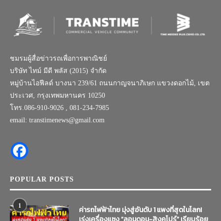
ชมรมผู้สื่อข่าวรถเพื่อการพาณิชย์
บริษัท ไทม์ มีดี พลัส (2015) จำกัด
หมู่บ้านไอฟีลด์ บางนา 239/61 ถนนกาญจนาภิเษก แขวงดอกไม้, เขต
ประเวศ, กรุงเทพมหานคร 10250
โทร.086-910-9026 , 081-234-7985
email: transtimenews@gmail.com
POPULAR POSTS
1
ค่ารถไฟฟ้าไทย มุ่งสู่อันดับ 1 แพงที่สุดในโลก!
เร่งเครื่องแซง “ลอนดอน-สิงคโปร์” เรียบร้อย