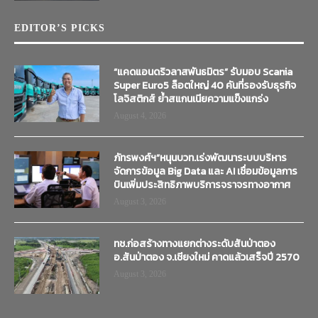
EDITOR’S PICKS
“แคดแอนดริวลาสพันธมิตร” รับมอบ Scania
Super Euro5 ล็อตใหญ่ 40 คันที่รองรับธุรกิจ
โลจิสติกส์ ย้ำสแกนเนียความแข็งแกร่ง
August 4, 2026
ภัทรพงศ์ฯ”หนุนบวท.เร่งพัฒนาระบบบริหาร
จัดการข้อมูล Big Data และ AI เชื่อมข้อมูลการ
บินเพิ่มประสิทธิภาพบริการจราจรทางอากาศ
August 3, 2026
ทช.ก่อสร้างทางแยกต่างระดับสันป่าตอง
อ.สันป่าตอง จ.เชียงใหม่ คาดแล้วเสร็จปี 2570
August 3, 2026