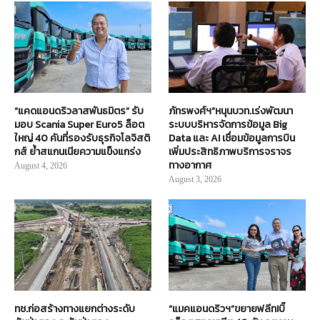
“แคดแอนดริวลาสพันธมิตร” รับ
ภัทรพงศ์ฯ”หนุนบวท.เร่งพัฒนา
มอบ Scania Super Euro5 ล็อต
ระบบบริหารจัดการข้อมูล Big
ใหญ่ 40 คันที่รองรับธุรกิจโลจิสติ
Data และ AI เชื่อมข้อมูลการบิน
กส์ ย้ำสแกนเนียความแข็งแกร่ง
เพิ่มประสิทธิภาพบริการจราจร
ทางอากาศ
August 4, 2026
August 3, 2026
ทช.ก่อสร้างทางแยกต่างระดับ
“แมคแอนดริวฯ”ขยายฟลีท!บิ๊