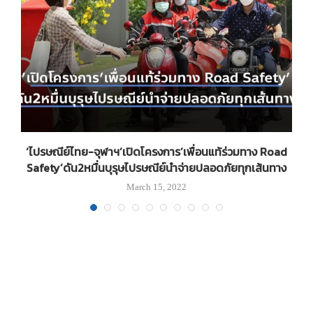
ง
‘ไปรษณีย์ไทย-จุฬาฯ’เปิดโครงการ’เพื่อนแท้ร่วมทาง Road
Safety’ดัน2หมื่นบุรุษไปรษณีย์นำจ่ายปลอดภัยทุกเส้นทาง
March 15, 2022