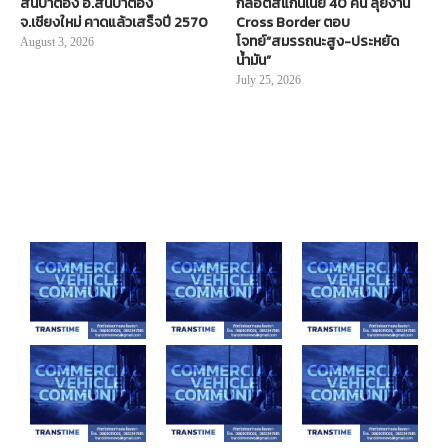
สันป่าตอง อ.สันป่าตอง
กล็อตสแกนเนีย 40 คัน ลุยงาน
จ.เชียงใหม่ คาดแล้วเสร็จปี 2570
Cross Border ตอบ
โจทย์“สมรรถนะสูง-ประหยัด
August 3, 2026
น้ำมัน”
July 25, 2026