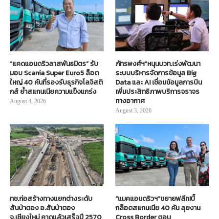
“แคดแอนดริวลาสพันธมิตร” รับ
ภัทรพงศ์ฯ”หนุนบวท.เร่งพัฒนา
มอบ Scania Super Euro5 ล็อต
ระบบบริหารจัดการข้อมูล Big
ใหญ่ 40 คันที่รองรับธุรกิจโลจิสติ
Data และ AI เชื่อมข้อมูลการบิน
กส์ ย้ำสแกนเนียความแข็งแกร่ง
เพิ่มประสิทธิภาพบริการจราจร
ทางอากาศ
August 4, 2026
August 3, 2026
ทช.ก่อสร้างทางแยกต่างระดับ
“แมคแอนดริวฯ”ขยายฟลีท!บิ๊
สันป่าตอง อ.สันป่าตอง
กล็อตสแกนเนีย 40 คัน ลุยงาน
จ.เชียงใหม่ คาดแล้วเสร็จปี 2570
Cross Border ตอบ