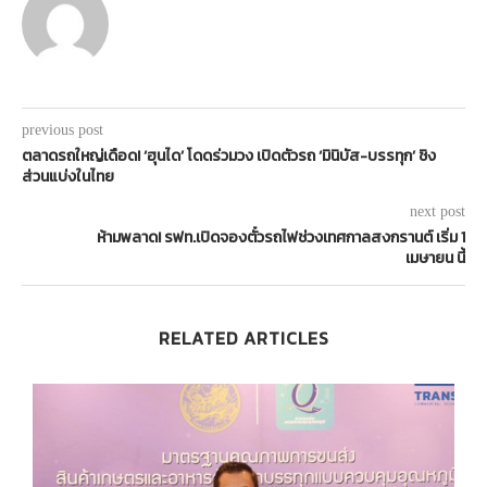
previous post
ตลาดรถใหญ่เดือด! ‘ฮุนได’ โดดร่วมวง เปิดตัวรถ ‘มินิบัส-บรรทุก’ ชิง
ส่วนแบ่งในไทย
next post
ห้ามพลาด! รฟท.เปิดจองตั๋วรถไฟช่วงเทศกาลสงกรานต์ เริ่ม 1
เมษายน นี้
RELATED ARTICLES