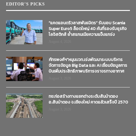
EDITOR’S PICKS
“แคดแอนดริวลาสพันธมิตร” รับมอบ Scania
Super Euro5 ล็อตใหญ่ 40 คันที่รองรับธุรกิจ
โลจิสติกส์ ย้ำสแกนเนียความแข็งแกร่ง
August 4, 2026
ภัทรพงศ์ฯ”หนุนบวท.เร่งพัฒนาระบบบริหาร
จัดการข้อมูล Big Data และ AI เชื่อมข้อมูลการ
บินเพิ่มประสิทธิภาพบริการจราจรทางอากาศ
August 3, 2026
ทช.ก่อสร้างทางแยกต่างระดับสันป่าตอง
อ.สันป่าตอง จ.เชียงใหม่ คาดแล้วเสร็จปี 2570
August 3, 2026