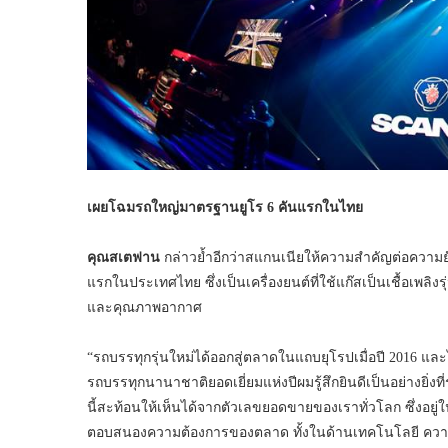
เผยโฉมรถใหญ่มาตรฐานยูโร 6 คันแรกในไทย
คุณสเตฟาน
กล่าวย้ำอีกว่าสแกนเนียให้ความสำคัญต่อความยั
แรกในประเทศไทย ซึ่งเป็นเครื่องยนต์ที่ใช้แก๊สเป็นเชื้อเพลิง
และคุณภาพอากาศ
“รถบรรทุกรุ่นใหม่ได้ออกสู่ตลาดในแถบยุโรปเมื่อปี 2016 
รถบรรทุกนานาชาติยอดเยี่ยมแห่งปีผมรู้สึกยินดีเป็นอย่างยิ่งที
นี้สะท้อนให้เห็นได้จากตัวเลขยอดขายของเราทั่วโลก ซึ่งอยู่ใน
ตอบสนองความต้องการของตลาด ทั้งในด้านเทคโนโลยี ความปลอด