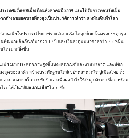
ประเทศฝรั่งเศสเมื่อเดือนสิงหาคมปี
2559 และได้รับการตอบรับเป็น
ตัวเลขยอดขายที่พุ่งสูงเป็นประวัติการณ์กว่า 8 หมื่นคันทั่วโลก
สาวกสแกนเนียในประเทศไทย เพราะสแกนเนียได้ฤกษ์เผยโฉมรถบรรทุกรุ่น
นพัฒนาผลิตภัณฑ์มากว่า 10 ปี และเงินลงทุนมหาศาลกว่า 7.2 หมื่น
ไทยมากยิ่งขึ้น
นีย มอบประสิทธิภาพสูงขึ้นทั้งผลิตภัณฑ์และงานบริการ และมีข้อ
งสุดของลูกค้า สร้างบรรทัดฐานใหม่เขย่าตลาดรถใหญ่เมืองไทย ทั้ง
มสะดวกสบายในการขับขี่ และเพิ่มผลกำไรให้กับลูกค้ามากที่สุด พร้อม
นไทยให้เป็น
“ฮับสแกนเนีย”
ในเอเชีย