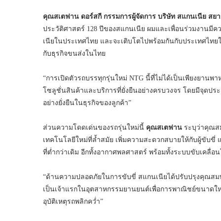
คุณสเตฟาน ดอร์สกี กรรมการผู้จัดการ บริษัท สแกนเนีย สยา
ประวัติศาสตร์ 128 ปีของสแกนเนีย ผมและเพื่อนร่วมงานมีค
เนียในประเทศไทย และจะเติบโตไปพร้อมกันกับประเทศไทยในท
กับธุรกิจขนส่งในไทย
“การเปิดตัวรถบรรทุกรุ่นใหม่ NTG นี้ที่ไม่ได้เป็นเพียงยาน
โซลูชั่นสินค้าและบริการที่ยั่งยืนอย่างครบวงจร โดยมีจุดประ
อย่างยั่งยืนในธุรกิจของลูกค้า”
ส่วนความโดดเด่นของรถรุ่นใหม่นี้
คุณสเตฟาน
ระบุว่าคุณสมบ
เทคโนโลยีใหม่ที่ล้ำสมัย เพิ่มความสะดวกสบายให้กับผู้ขับขี่ 
ที่ต่ำกว่าเดิม อีกทั้งอากาศพลศาสตร์ พร้อมทั้งระบบขับเคลื่อน
“ด้านความปลอดภัยในการขับขี่ สแกนเนียได้ปรับปรุงคุณสม
เป็นเจ้าแรกในอุตสาหกรรมยานยนต์เพื่อการพาณิชย์ขนาดใหญ่ ที
อุบัติเหตุรถพลิกคว่ำ”