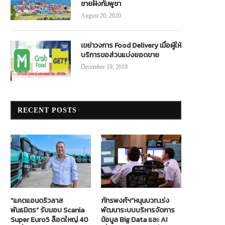
ชายฝั่งกัมพูชา
August 20, 2020
เขย่าวงการ Food Delivery เมื่อผู้ให้
บริการขอส่วนแบ่งยอดขาย
December 19, 2019
RECENT POSTS
“แคดแอนดริวลาส
ภัทรพงศ์ฯ”หนุนบวท.เร่ง
พันธมิตร” รับมอบ Scania
พัฒนาระบบบริหารจัดการ
Super Euro5 ล็อตใหญ่ 40
ข้อมูล Big Data และ AI