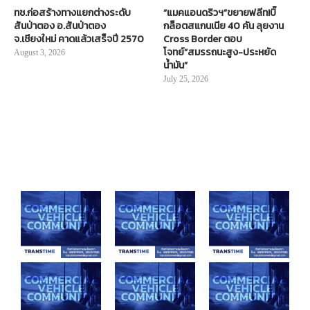
ทช.ก่อสร้างทางแยกต่างระดับ
“แมคแอนดริวฯ”ขยายฟลีท!บิ๊
สันป่าตอง อ.สันป่าตอง
กล็อตสแกนเนีย 40 คัน ลุยงาน
จ.เชียงใหม่ คาดแล้วเสร็จปี 2570
Cross Border ตอบ
โจทย์“สมรรถนะสูง-ประหยัด
August 3, 2026
น้ำมัน”
July 25, 2026