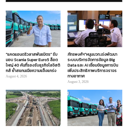
“แคดแอนดริวลาสพันธมิตร” รับ
ภัทรพงศ์ฯ”หนุนบวท.เร่งพัฒนา
มอบ Scania Super Euro5 ล็อต
ระบบบริหารจัดการข้อมูล Big
ใหญ่ 40 คันที่รองรับธุรกิจโลจิสติ
Data และ AI เชื่อมข้อมูลการบิน
กส์ ย้ำสแกนเนียความแข็งแกร่ง
เพิ่มประสิทธิภาพบริการจราจร
ทางอากาศ
August 4, 2026
August 3, 2026