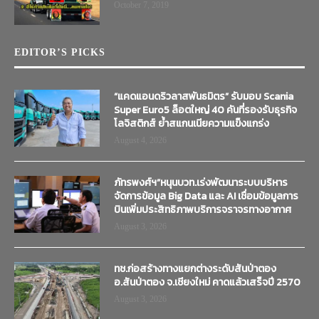
October 7, 2019
EDITOR’S PICKS
“แคดแอนดริวลาสพันธมิตร” รับมอบ Scania
Super Euro5 ล็อตใหญ่ 40 คันที่รองรับธุรกิจ
โลจิสติกส์ ย้ำสแกนเนียความแข็งแกร่ง
August 4, 2026
ภัทรพงศ์ฯ”หนุนบวท.เร่งพัฒนาระบบบริหาร
จัดการข้อมูล Big Data และ AI เชื่อมข้อมูลการ
บินเพิ่มประสิทธิภาพบริการจราจรทางอากาศ
August 3, 2026
ทช.ก่อสร้างทางแยกต่างระดับสันป่าตอง
อ.สันป่าตอง จ.เชียงใหม่ คาดแล้วเสร็จปี 2570
August 3, 2026