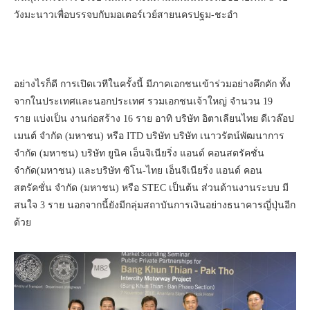
วังมะนาวเพื่อบรรจบกับมอเตอร์เวย์สายนครปฐม-ชะอำ
อย่างไรก็ดี การเปิดเวทีในครั้งนี้ มีภาคเอกชนเข้าร่วมอย่างคึกคัก ทั้ง
จากในประเทศและนอกประเทศ รวมเอกชนเจ้าใหญ่ จำนวน 19
ราย แบ่งเป็น งานก่อสร้าง 16 ราย อาทิ บริษัท อิตาเลียนไทย ดีเวล๊อป
เมนต์ จำกัด (มหาชน) หรือ ITD บริษัท บริษัท เนาวรัตน์พัฒนาการ
จำกัด (มหาชน) บริษัท ยูนิค เอ็นจิเนียริ่ง แอนด์ คอนสตรัคชั่น
จำกัด(มหาชน) และบริษัท ซิโน-ไทย เอ็นจีเนียริ่ง แอนด์ คอน
สตรัคชั่น จำกัด (มหาชน) หรือ STEC เป็นต้น ส่วนด้านงานระบบ มี
สนใจ 3 ราย นอกจากนี้ยังมีกลุ่มสถาบันการเงินอย่างธนาคารญี่ปุ่นอีก
ด้วย