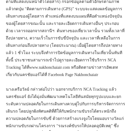
ตามที่แสดงบนหน้าตั๋วโดยสาร) กรอกข้อมูลตามตัวอักษรตามภาพ
แล้วกดปุ่ม “ติดตามการเดินทาง (GPS)” ระบบจะแสดงผลข้อมูลการ
เดินทางของผู้โดยสาร ตำแหน่งที่แสดงบนแผนที่คือตำแหน่งปัจจุบัน
ของผู้โดยสารขณะนั้น และรายละเอียดการเดินทางอื่นๆ ประกอบ
ด้วย เวลารถออกจากสถานีฯ ต้นทางของเที่ยวเวลานั้น รวมทั้งเวลาที่
ถึงปลายทาง, ความเร็วในการขับขี่ปัจจุบัน และเวลาที่เหลือในการ
เดินทางก่อนถึงปลายทาง (โดยประมาณ) เมื่อผู้โดยสารถึงปลายทาง
แล้ว 1 ชั่วโมง ระบบจึงทำการปิดข้อมูลการเดินทางในเที่ยวนั้นทันที
ทั้งนี้ ประชาชนสามารถเข้าไปดูรายละเอียดการใช้บริการ NCA
Tracking ได้ที่www.nakhonchaiair.com หรือติดตามข่าวสารอัพเดท
เกี่ยวกับนครชัยแอร์ได้ที่ Facebook Page Nakhonchaiair
นางเครือวัลย์ กล่าวต่อไปว่า นอกจากบริการ NCA Tracking แล้ว
นครชัยแอร์ ยังได้มุ่งมั่นพัฒนาเทคโนโลยีทันสมัยทุกรูปแบบและยก
ระดับความปลอดภัยในการเดินทางควบคู่ไปกับการบริหารจัดการการ
เดินรถ โดยปลูกฝังทัศนคติที่ดีให้กับพนักงานขับรถได้ตระหนักถึง
ความปลอดภัยในการขับขี่ ด้วยการสร้างแรงจูงใจโดยมอบรางวัลแก่
พนักงานขับรถผ่านโครงการ “รณรงค์ขับรถให้ปลอดอุบัติเหตุ” ซึ่ง