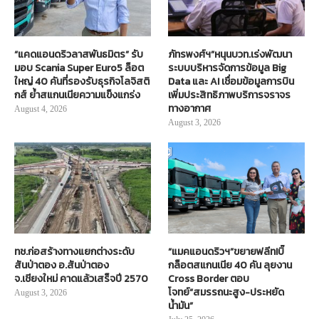
“แคดแอนดริวลาสพันธมิตร” รับ
ภัทรพงศ์ฯ”หนุนบวท.เร่งพัฒนา
มอบ Scania Super Euro5 ล็อต
ระบบบริหารจัดการข้อมูล Big
ใหญ่ 40 คันที่รองรับธุรกิจโลจิสติ
Data และ AI เชื่อมข้อมูลการบิน
กส์ ย้ำสแกนเนียความแข็งแกร่ง
เพิ่มประสิทธิภาพบริการจราจร
ทางอากาศ
August 4, 2026
August 3, 2026
ทช.ก่อสร้างทางแยกต่างระดับ
“แมคแอนดริวฯ”ขยายฟลีท!บิ๊
สันป่าตอง อ.สันป่าตอง
กล็อตสแกนเนีย 40 คัน ลุยงาน
จ.เชียงใหม่ คาดแล้วเสร็จปี 2570
Cross Border ตอบ
โจทย์“สมรรถนะสูง-ประหยัด
August 3, 2026
น้ำมัน”