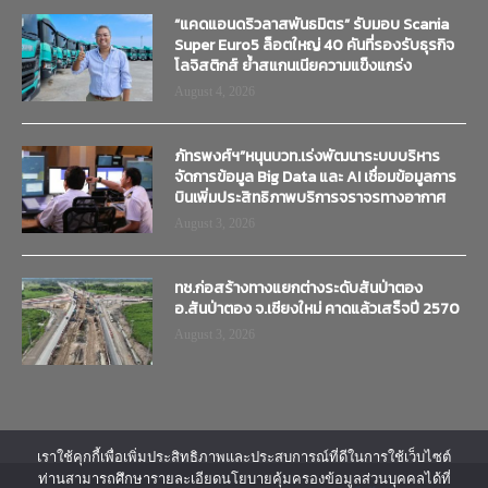
“แคดแอนดริวลาสพันธมิตร” รับมอบ Scania
Super Euro5 ล็อตใหญ่ 40 คันที่รองรับธุรกิจ
โลจิสติกส์ ย้ำสแกนเนียความแข็งแกร่ง
August 4, 2026
ภัทรพงศ์ฯ”หนุนบวท.เร่งพัฒนาระบบบริหาร
จัดการข้อมูล Big Data และ AI เชื่อมข้อมูลการ
บินเพิ่มประสิทธิภาพบริการจราจรทางอากาศ
August 3, 2026
ทช.ก่อสร้างทางแยกต่างระดับสันป่าตอง
อ.สันป่าตอง จ.เชียงใหม่ คาดแล้วเสร็จปี 2570
August 3, 2026
เราใช้คุกกี้เพื่อเพิ่มประสิทธิภาพและประสบการณ์ที่ดีในการใช้เว็บไซต์
ท่านสามารถศึกษารายละเอียดนโยบายคุ้มครองข้อมูลส่วนบุคคลได้ที่