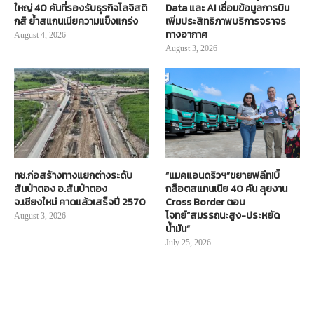
ใหญ่ 40 คันที่รองรับธุรกิจโลจิสติ
Data และ AI เชื่อมข้อมูลการบิน
กส์ ย้ำสแกนเนียความแข็งแกร่ง
เพิ่มประสิทธิภาพบริการจราจร
ทางอากาศ
August 4, 2026
August 3, 2026
ทช.ก่อสร้างทางแยกต่างระดับ
“แมคแอนดริวฯ”ขยายฟลีท!บิ๊
สันป่าตอง อ.สันป่าตอง
กล็อตสแกนเนีย 40 คัน ลุยงาน
จ.เชียงใหม่ คาดแล้วเสร็จปี 2570
Cross Border ตอบ
โจทย์“สมรรถนะสูง-ประหยัด
August 3, 2026
น้ำมัน”
July 25, 2026