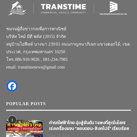
ชมรมผู้สื่อข่าวรถเพื่อการพาณิชย์
บริษัท ไทม์ มีดี พลัส (2015) จำกัด
หมู่บ้านไอฟีลด์ บางนา 239/61 ถนนกาญจนาภิเษก แขวงดอกไม้, เขต
ประเวศ, กรุงเทพมหานคร 10250
โทร.086-910-9026 , 081-234-7985
email: transtimenews@gmail.com
POPULAR POSTS
1
ค่ารถไฟฟ้าไทย มุ่งสู่อันดับ 1 แพงที่สุดในโลก!
เร่งเครื่องแซง “ลอนดอน-สิงคโปร์” เรียบร้อย
June 12, 2019