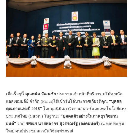
เมื่อเร็วๆนี้
คุณพนัส วัฒนชัย
ประธานเจ้าหน้าที่บริการ บริษัท พนัส
แอสเซมบลีย์ จำกัด (Panus)ได้เข้ารับโล่ประกาศเกียรติคุณ
“บุคคล
คุณภาพแห่งปี 2018”
โดยมูลนิธิสภาวิทยาศาสตร์และเทคโนโลยีแห่ง
ประเทศไทย (มสวท.) ในฐานะ
“บุคคลตัวอย่างในภาคธุรกิจยาน
ยนต์”
จาก
ฯพณฯ นายพลากร สุวรรณรัฐ (องคมนตรี)
ณ หอประชุม
ใหญ่ ศูนย์ประชุมสถาบันวิจัยจุฬาภรณ์