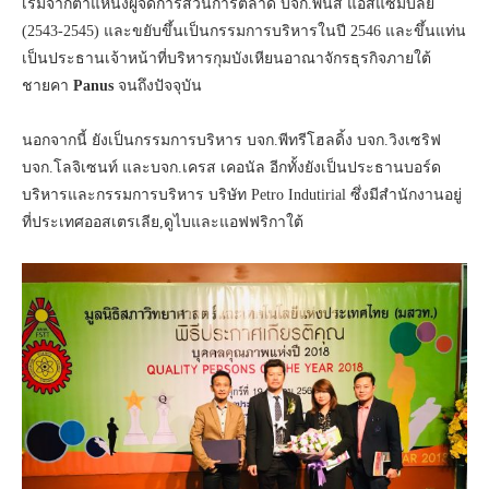
เริ่มจากตำแหน่งผู้จัดการส่วนการตลาด บจก.พนัส แอสแซมบลีย์
(2543-2545) และขยับขึ้นเป็นกรรมการบริหารในปี 2546 และขึ้นแท่น
เป็นประธานเจ้าหน้าที่บริหารกุมบังเหียนอาณาจักรธุรกิจภายใต้
ชายคา
Panus
จนถึงปัจจุบัน
นอกจากนี้ ยังเป็นกรรมการบริหาร บจก.พีทรีโฮลดิ้ง บจก.วิงเซริฟ
บจก.โลจิเซนท์ และบจก.เครส เคอนัล อีกทั้งยังเป็นประธานบอร์ด
บริหารและกรรมการบริหาร บริษัท Petro Indutirial ซึ่งมีสำนักงานอยู่
ที่ประเทศออสเตรเลีย,ดูไบและแอฟฟริกาใต้