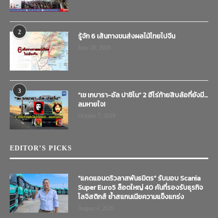
2
รู้จัก 6 เส้นทางขนส่งผลไม้ไทยไปจีน
June 20, 2019
3
“เช เกบารา-อัล ปาชิโน” 2 ฮีโร่ท้ายสิบล้อที่ยังมี…
ลมหายใจ!
October 7, 2019
EDITOR’S PICKS
“แคดแอนดริวลาสพันธมิตร” รับมอบ Scania
Super Euro5 ล็อตใหญ่ 40 คันที่รองรับธุรกิจ
โลจิสติกส์ ย้ำสแกนเนียความแข็งแกร่ง
August 4, 2026