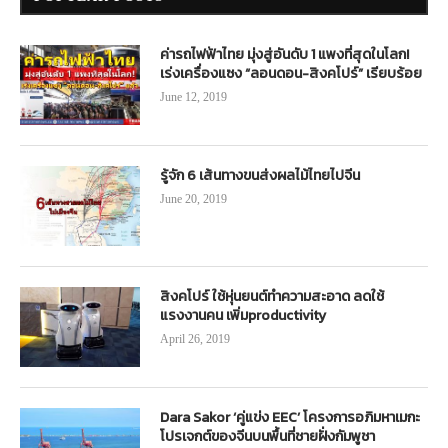
ค่ารถไฟฟ้าไทย มุ่งสู่อันดับ 1 แพงที่สุดในโลก!
เร่งเครื่องแซง “ลอนดอน-สิงคโปร์” เรียบร้อย
June 12, 2019
รู้จัก 6 เส้นทางขนส่งผลไม้ไทยไปจีน
June 20, 2019
สิงคโปร์ ใช้หุ่นยนต์ทำความสะอาด ลดใช้
แรงงานคน เพิ่มproductivity
April 26, 2019
Dara Sakor ‘คู่แข่ง EEC’ โครงการอภิมหาเมกะ
โปรเจกต์ของจีนบนพื้นที่ชายฝั่งกัมพูชา