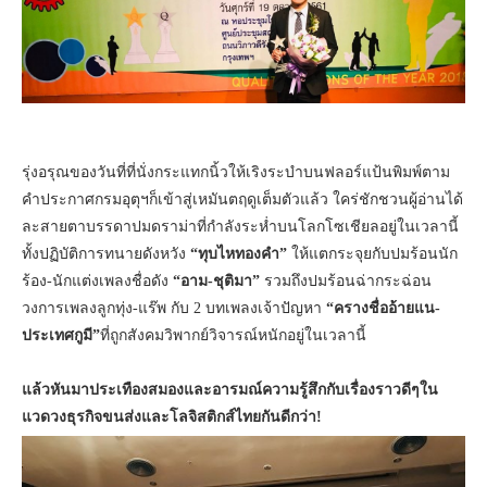
รุ่งอรุณของวันที่ที่นั่งกระแทกนิ้วให้เริงระบำบนฟลอร์แป้นพิมพ์ตาม
คำประกาศกรมอุตุฯก็เข้าสู่เหมันตฤดูเต็มตัวแล้ว ใคร่ชักชวนผู้อ่านได้
ละสายตาบรรดาปมดราม่าที่กำลังระห่ำบนโลกโซเชียลอยู่ในเวลานี้
ทั้งปฏิบัติการทนายดังหวัง
“ทุบไหทองคำ”
ให้แตกระจุยกับปมร้อนนัก
ร้อง-นักแต่งเพลงชื่อดัง
“อาม-ชุติมา”
รวมถึงปมร้อนฉ่ากระฉ่อน
วงการเพลงลูกทุ่ง-แร๊พ กับ 2 บทเพลงเจ้าปัญหา
“ครางชื่ออ้ายแน-
ประเทศกูมี”
ที่ถูกสังคมวิพากย์วิจารณ์หนักอยู่ในเวลานี้
แล้วหันมาประเทืองสมองและอารมณ์ความรู้สึกกับเรื่องราวดีๆใน
แวดวงธุรกิจขนส่งและโลจิสติกส์ไทยกันดีกว่า
!