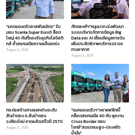
“แคดแอนดริวลาสพันธมิตร” รับ
ภัทรพงศ์ฯ”หนุนบวท.เร่งพัฒนา
มอบ Scania Super Euro5 ล็อต
ระบบบริหารจัดการข้อมูล Big
ใหญ่ 40 คันที่รองรับธุรกิจโลจิสติ
Data และ AI เชื่อมข้อมูลการบิน
กส์ ย้ำสแกนเนียความแข็งแกร่ง
เพิ่มประสิทธิภาพบริการจราจร
ทางอากาศ
August 4, 2026
August 3, 2026
ทช.ก่อสร้างทางแยกต่างระดับ
“แมคแอนดริวฯ”ขยายฟลีท!บิ๊
สันป่าตอง อ.สันป่าตอง
กล็อตสแกนเนีย 40 คัน ลุยงาน
จ.เชียงใหม่ คาดแล้วเสร็จปี 2570
Cross Border ตอบ
โจทย์“สมรรถนะสูง-ประหยัด
August 3, 2026
น้ำมัน”