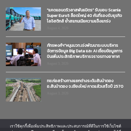
“แคดแอนดริวลาสพันธมิตร” รับมอบ Scania
Super Euro5 ล็อตใหญ่ 40 คันที่รองรับธุรกิจ
โลจิสติกส์ ย้ำสแกนเนียความแข็งแกร่ง
August 4, 2026
ภัทรพงศ์ฯ”หนุนบวท.เร่งพัฒนาระบบบริหาร
จัดการข้อมูล Big Data และ AI เชื่อมข้อมูลการ
บินเพิ่มประสิทธิภาพบริการจราจรทางอากาศ
August 3, 2026
ทช.ก่อสร้างทางแยกต่างระดับสันป่าตอง
อ.สันป่าตอง จ.เชียงใหม่ คาดแล้วเสร็จปี 2570
August 3, 2026
เราใช้คุกกี้เพื่อเพิ่มประสิทธิภาพและประสบการณ์ที่ดีในการใช้เว็บไซต์