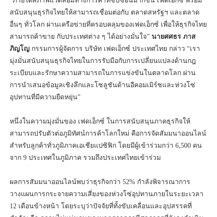
“ภายใต้สภาพแวดล้อมทางการค้าที่ซับซ้อนมากขึ้น เฟดเอ็กซ์ พร้อม
สนับสนุนธุรกิจไทยให้สามารถเชื่อมต่อกับ ตลาดสหรัฐฯ และตลาด
อื่นๆ ทั่วโลก ผ่านเครือข่ายที่ครอบคลุมของเฟดเอ็กซ์ เพื่อให้ธุรกิจไทย
สามารถค้าขาย กับประเทศต่าง ๆ ได้อย่างมั่นใจ”
นายศศธร ภาส
ภิญโญ
กรรมการผู้จัดการ บริษัท เฟดเอ็กซ์ ประเทศไทย กล่าว “เรา
มุ่งมั่นสนับสนุนธุรกิจไทยในการรับมือกับการเปลี่ยนแปลงด้านกฎ
ระเบียบและรักษาความสามารถในการแข่งขันในตลาดโลก ผ่าน
การนำเสนอข้อมูลเชิงลึกและโซลูชันด้านอีคอมเมิร์ซและห่วงโซ่
อุปทานที่มีความยืดหยุ่น”
หนึ่งในความมุ่งมั่นของ เฟดเอ็กซ์ ในการสนับสนุนภาคธุรกิจให้
สามารถปรับตัวต่อภูมิทัศน์การค้าโลกใหม่ คือการจัดสัมมนาออนไลน์
สำหรับลูกค้าทั่วภูมิภาคเอเชียแปซิฟิก โดยมีผู้เข้าร่วมกว่า 6,500 คน
จาก 9 ประเทศในภูมิภาค รวมถึงประเทศไทยเข้าร่วม
ผลการสัมมนาออนไลน์พบว่าธุรกิจกว่า 52% กำลังพิจารณาการ
วางแผนการกระจายความเสี่ยงของห่วงโซ่อุปทานภายในระยะเวลา
12 เดือนข้างหน้า โดยระบุว่าปัจจัยที่ทั้งขับเคลื่อนและอุปสรรคที่