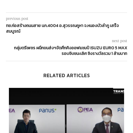
previous post
ทช.ก่อสร้างถนนสาย นภ.4004 อ.สุวรรณคูหา จ.หนองบัวลำภู เสร็จ
สมบูรณ์
next post
กลุ่มตรีเพชร ผนึกขนส่งฯจัดศึกคิงออฟแชมป์ ISUZU EURO 5 MAX
รอบชิงชนะเลิศ ชิงรางวัลรวม 1 ล้านบาท
RELATED ARTICLES