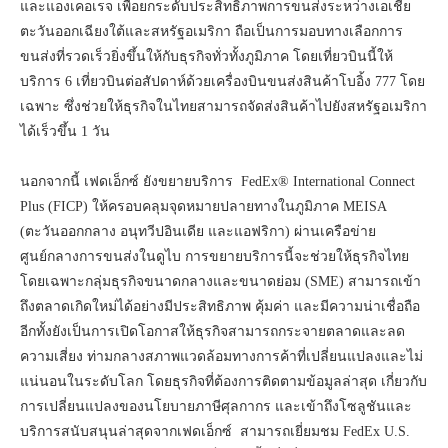
และแองเคอเรจ เพื่อยกระดับประสิทธิภาพการขนส่งระหว่างเอเชีย
ตะวันออกเฉียงใต้และสหรัฐอเมริกา ถือเป็นการมอบทางเลือกการ
ขนส่งที่รวดเร็วยิ่งขึ้นให้กับธุรกิจทั่วทั้งภูมิภาค โดยเที่ยวบินนี้ให้
บริการ 6 เที่ยวบินต่อสัปดาห์ด้วยเครื่องบินขนส่งสินค้าโบอิ้ง 777 โดย
เฉพาะ ซึ่งช่วยให้ธุรกิจในไทยสามารถจัดส่งสินค้าไปยังสหรัฐอเมริกา
ได้เร็วขึ้น 1 วัน
นอกจากนี้ เฟดเอ็กซ์ ยังขยายบริการ FedEx® International Connect
Plus (FICP) ให้ครอบคลุมจุดหมายปลายทางในภูมิภาค MEISA
(ตะวันออกกลาง อนุทวีปอินเดีย และแอฟริกา) ผ่านเครือข่าย
ศูนย์กลางการขนส่งในดูไบ การขยายบริการนี้จะช่วยให้ธุรกิจไทย
โดยเฉพาะกลุ่มธุรกิจขนาดกลางและขนาดย่อม (SME) สามารถเข้า
ถึงตลาดเกิดใหม่ได้อย่างมีประสิทธิภาพ คุ้มค่า และมีความน่าเชื่อถือ
อีกทั้งยังเป็นการเปิดโอกาสให้ธุรกิจสามารถกระจายตลาดและลด
ความเสี่ยง ท่ามกลางสภาพแวดล้อมทางการค้าที่เปลี่ยนแปลงและไม่
แน่นอนในระดับโลก โดยธุรกิจที่ต้องการติดตามข้อมูลล่าสุด เกี่ยวกับ
การเปลี่ยนแปลงของนโยบายภาษีศุลกากร และเข้าถึงโซลูชันและ
บริการสนับสนุนล่าสุดจากเฟดเอ็กซ์ สามารถเยี่ยมชม FedEx U.S.