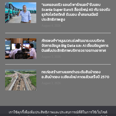
“แมคแอนดริว แอนด์ พาร์ทเนอร์”รับมอบ
Scania Super Euro5 ล็อตใหญ่ 40 คัน รองรับ
ธุรกิจโลจิสติกส์ รับมอบ ย้ำสแกนเนียมี
ประสิทธิภาพสูง
August 4, 2026
ภัทรพงศ์ฯ”หนุนบวท.เร่งพัฒนาระบบบริหาร
จัดการข้อมูล Big Data และ AI เชื่อมข้อมูลการ
บินเพิ่มประสิทธิภาพบริการจราจรทางอากาศ
August 3, 2026
ทช.ก่อสร้างทางแยกต่างระดับสันป่าตอง
อ.สันป่าตอง จ.เชียงใหม่ คาดแล้วเสร็จปี 2570
August 3, 2026
เราใช้คุกกี้เพื่อเพิ่มประสิทธิภาพและประสบการณ์ที่ดีในการใช้เว็บไซต์