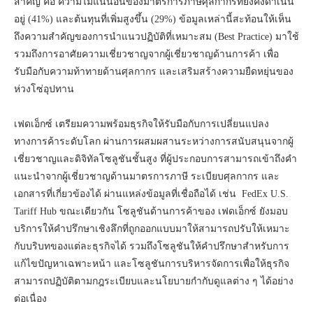
สำคัญ คือ ความไม่แน่นอนของมาตรการภาษีศุลกากรที่ยังคงดำเนิน
อยู่ (41%) และต้นทุนที่เพิ่มสูงขึ้น (29%) ข้อมูลเหล่านี้สะท้อนให้เห็น
ถึงความสำคัญของการนำแนวปฏิบัติที่เหมาะสม (Best Practice) มาใช้
รวมถึงการอาศัยความเชี่ยวชาญจากผู้เชี่ยวชาญด้านการค้า เพื่อ
รับมือกับความท้าทายด้านศุลกากร และเสริมสร้างความยืดหยุ่นของ
ห่วงโซ่อุปทาน
เฟดเอ็กซ์ เตรียมความพร้อมธุรกิจให้รับมือกับการเปลี่ยนแปลง
ทางการค้าระดับโลก ผ่านการผสมผสานระหว่างการสนับสนุนจากผู้
เชี่ยวชาญและดิจิทัลโซลูชันชั้นสูง ที่ผู้ประกอบการสามารถเข้าถึงคำ
แนะนำจากผู้เชี่ยวชาญด้านมาตรการภาษี ระเบียบศุลกากร และ
เอกสารที่เกี่ยวข้องได้ ผ่านแหล่งข้อมูลที่เชื่อถือได้ เช่น FedEx U.S.
Tariff Hub ขณะเดียวกัน โซลูชันด้านการค้าของ เฟดเอ็กซ์ ยังมอบ
บริการให้คำปรึกษาเชิงลึกที่ถูกออกแบบมาให้สามารถปรับให้เหมาะ
กับบริบทของแต่ละธุรกิจได้ รวมถึงโซลูชันให้คำปรึกษาสำหรับการ
แก้ไขปัญหาเฉพาะหน้า และโซลูชันการบริหารจัดการเพื่อให้ธุรกิจ
สามารถปฏิบัติตามกฎระเบียบและนโยบายกำกับดูแลต่าง ๆ ได้อย่าง
ต่อเนื่อง