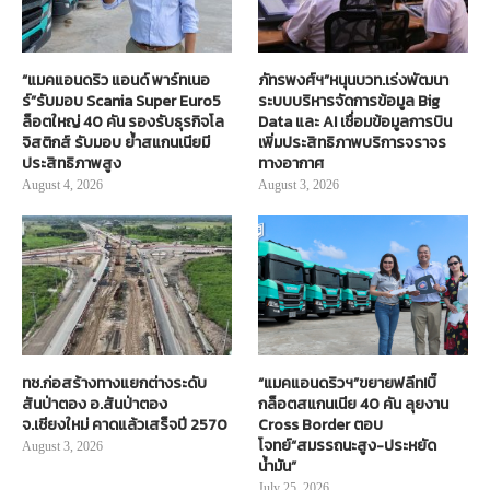
“แมคแอนดริว แอนด์ พาร์ทเนอ
ภัทรพงศ์ฯ”หนุนบวท.เร่งพัฒนา
ร์”รับมอบ Scania Super Euro5
ระบบบริหารจัดการข้อมูล Big
ล็อตใหญ่ 40 คัน รองรับธุรกิจโล
Data และ AI เชื่อมข้อมูลการบิน
จิสติกส์ รับมอบ ย้ำสแกนเนียมี
เพิ่มประสิทธิภาพบริการจราจร
ประสิทธิภาพสูง
ทางอากาศ
August 4, 2026
August 3, 2026
ทช.ก่อสร้างทางแยกต่างระดับ
“แมคแอนดริวฯ”ขยายฟลีท!บิ๊
สันป่าตอง อ.สันป่าตอง
กล็อตสแกนเนีย 40 คัน ลุยงาน
จ.เชียงใหม่ คาดแล้วเสร็จปี 2570
Cross Border ตอบ
โจทย์“สมรรถนะสูง-ประหยัด
August 3, 2026
น้ำมัน”
July 25, 2026