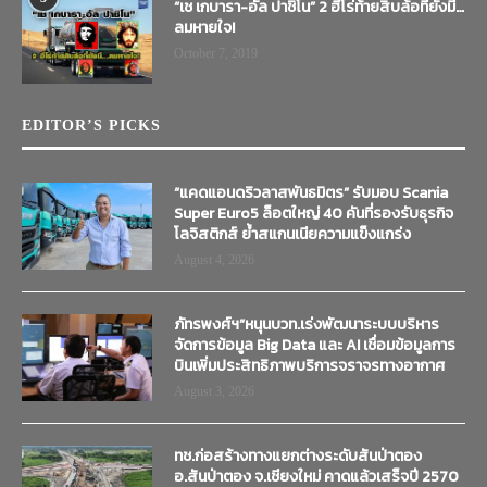
“เช เกบารา-อัล ปาชิโน” 2 ฮีโร่ท้ายสิบล้อที่ยังมี…
ลมหายใจ!
October 7, 2019
EDITOR’S PICKS
“แคดแอนดริวลาสพันธมิตร” รับมอบ Scania
Super Euro5 ล็อตใหญ่ 40 คันที่รองรับธุรกิจ
โลจิสติกส์ ย้ำสแกนเนียความแข็งแกร่ง
August 4, 2026
ภัทรพงศ์ฯ”หนุนบวท.เร่งพัฒนาระบบบริหาร
จัดการข้อมูล Big Data และ AI เชื่อมข้อมูลการ
บินเพิ่มประสิทธิภาพบริการจราจรทางอากาศ
August 3, 2026
ทช.ก่อสร้างทางแยกต่างระดับสันป่าตอง
อ.สันป่าตอง จ.เชียงใหม่ คาดแล้วเสร็จปี 2570