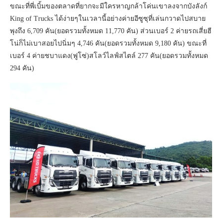
ขณะที่พี่เบิ้มของตลาดที่ยากจะมีใครหาญกล้าโค่นเขาลงจากบังลังก์
King of Trucks ได้ง่ายๆในเวลานี้อย่างค่ายอีซูซุที่เล่นกวาดไปสบาย
พุงถึง 6,709 คัน(ยอดรวมทั้งหมด 11,770 คัน) ส่วนเบอร์ 2 ค่ายรถเสี่ยฮี
โน่ก็ไม่เบาสอยไปนิ่มๆ 4,746 คัน(ยอดรวมทั้งหมด 9,180 คัน) ขณะที่
เบอร์ 4 ค่ายชบาแดง(ฟูโซ่)สโลว์ไลฟ์สไตล์ 277 คัน(ยอดรวมทั้งหมด
294 คัน)