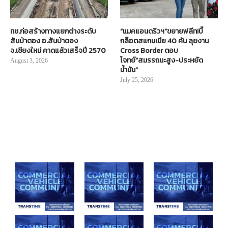
ทช.ก่อสร้างทางแยกต่างระดับ
“แมคแอนดริวฯ”ขยายฟลีท!บิ๊
สันป่าตอง อ.สันป่าตอง
กล็อตสแกนเนีย 40 คัน ลุยงาน
จ.เชียงใหม่ คาดแล้วเสร็จปี 2570
Cross Border ตอบ
โจทย์“สมรรถนะสูง-ประหยัด
August 3, 2026
น้ำมัน”
July 25, 2026