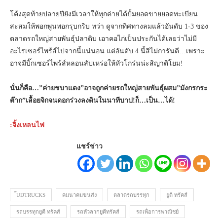
โค้งสุดท้ายปลายปียังมีเวลาให้ทุกค่ายได้ปั้มยอดขายยอดทะเบียน
สะสมให้พอกพูนพอกรุบกริบ ทว่า ดูจากทิศทางลมแล้วอันดับ 1-3 ของ
ตลาดรถใหญ่สายพันธุ์ปลาดิบ เอาคอไก่เป็นประกันได้เลยว่าไม่มี
อะไรเซอร์ไพร้ส์ไปจากนี้แน่นอน แต่อันดับ 4 นี้สิไม่การันตี…เพราะ
อาจมีบิ๊กเซอร์ไพร้ส์หลอนสัปเหร่อให้หัวโกร๋นน่ะสิญาติโยม!
นั่นก็คือ…”ค่ายชบาแดง”อาจถูกค่ายรถใหญ่สายพันธุ์ผสม”มังกรกระ
ต๊าก”เลื้อยจิกจนดอกร่วงลงดินในนาทีบาป!ก็…เป็น…ได้!
:จิ้งเหลนไฟ
แชร์ข่าว
๊UDTRUCKS
คมนาคมขนส่ง
ตลาดรถบรรทุก
ยูดี ทรัคส์
รถบรรทุกยูดี ทรัคส์
รถหัวลากยูดีทรัคส์
รถเพื่อการพาณิชย์