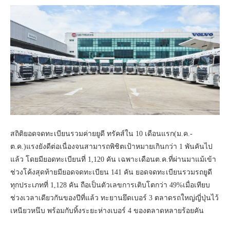
สถิติยอดจดทะเบียนรวมค่ายยูดี ทรัคส์ใน 10 เดือนแรก(ม.ค.-
ต.ค.)แรงยังดีต่อเนื่องจนสามารถพิชิตเป้าหมายเกินกว่า 1 พันคันไป
แล้ว โดยมียอดทะเบียนที่ 1,120 คัน เฉพาะเดือนต.ค.ที่ผ่านมาแม้เข้า
ช่วงโค้งสุดท้ายมียอดจดทะเบียน 141 คัน ยอดจดทะเบียนรวมรถยูดี
ทุกประเภทที่ 1,128 คัน ถือเป็นตัวเลขการเติบโตกว่า 49%เมื่อเทียบ
ช่วงเวลาเดียวกันของปีที่แล้ว ทะยานยึดเบอร์ 3 ตลาดรถใหญ่ญี่ปุ่นไว้
เหนียวหนึบ พร้อมกับทิ้งระยะห่างเบอร์ 4 ของตลาดหลายร้อยคัน