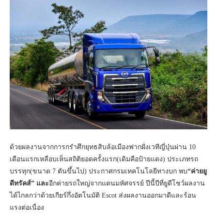
ด้วยผลงานจากการกรำศึกยุทธสิบล้อเมืองฟากฝั่งเวทีญี่ปุ่นผ่าน 10
เดือนแรกเหลือบเห็นสถิติยอดครั้งแรก(เดิมคือป้ายแดง) ประเภทรถ
บรรทุก(ขนาด 7 ตันขึ้นไป) ประกาศกรมเทคโนโลยีทางบก พบ
“ค่ายยู
ดีทรัคส์” และ
อีกค่ายรถใหญ่จากแดนมหัศจรรย์ ปีนี้ปีที่ยูดีโชว์ผลงาน
ได้ไกลกว่าด้วยเกียร์กึ่งอัตโนมัติ Escot ส่งผลงานออกมาดีและร้อน
แรงต่อ
เนื่อง