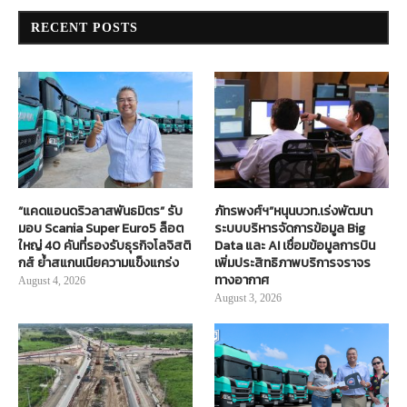
RECENT POSTS
“แคดแอนดริวลาสพันธมิตร” รับ
ภัทรพงศ์ฯ”หนุนบวท.เร่งพัฒนา
มอบ Scania Super Euro5 ล็อต
ระบบบริหารจัดการข้อมูล Big
ใหญ่ 40 คันที่รองรับธุรกิจโลจิสติ
Data และ AI เชื่อมข้อมูลการบิน
กส์ ย้ำสแกนเนียความแข็งแกร่ง
เพิ่มประสิทธิภาพบริการจราจร
ทางอากาศ
August 4, 2026
August 3, 2026