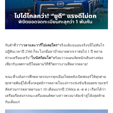
กับคำที่ว่า
“เวลาและวารีไม่เคยใคร”
จริงแท้แน่นอนจริงๆนี่ไม่ทันไร
ปฎิทินเวลา
ปี 2566 ก็จะโบกมือลาบ๊ายบายพวกเราต่อไป 1 ปี หลาย
ท่านเตรียมเฮรับ“
โบนัสก้อนโต”
พร้อมวางแผนจัด
หนักเดินทางท่อง
เที่ยวรับเทศกาลปีใหม่ตามวิถีชีวิตการงานที่หลากหลาย!
ขณะที่วงล้อการศึกตลาดรถบรรทุกเมืองไทยหลังเปิดฟลอร์ให้ทุกค่าย
ทุกสายพันธุ์ได้เซิ้งกลยุทธ์การตลาดในแง่การแข่งขันชิงยอดขายแชร์
สัดส่วนการตลาดผ่านมา 10 เดือนแรกปี 2566(ม.ค.-ต.ค.) เรียกได้ว่า
เตรียมรีดสมรรถนะเครื่องยนต์พลางสาวพวงมาลัยเข้าสู่โค้งสุดท้าย
กันเต็มแก่