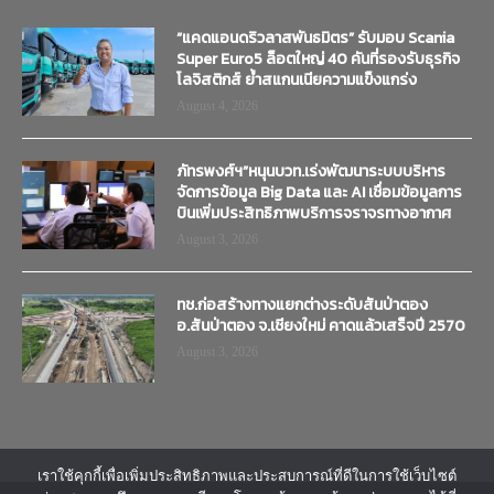
“แคดแอนดริวลาสพันธมิตร” รับมอบ Scania
Super Euro5 ล็อตใหญ่ 40 คันที่รองรับธุรกิจ
โลจิสติกส์ ย้ำสแกนเนียความแข็งแกร่ง
August 4, 2026
ภัทรพงศ์ฯ”หนุนบวท.เร่งพัฒนาระบบบริหาร
จัดการข้อมูล Big Data และ AI เชื่อมข้อมูลการ
บินเพิ่มประสิทธิภาพบริการจราจรทางอากาศ
August 3, 2026
ทช.ก่อสร้างทางแยกต่างระดับสันป่าตอง
อ.สันป่าตอง จ.เชียงใหม่ คาดแล้วเสร็จปี 2570
August 3, 2026
เราใช้คุกกี้เพื่อเพิ่มประสิทธิภาพและประสบการณ์ที่ดีในการใช้เว็บไซต์