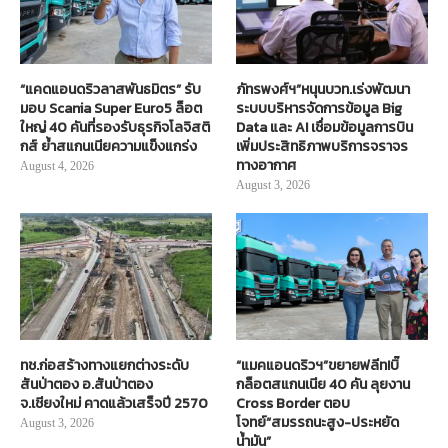
“แคดแอนดริวลาสพันธมิตร” รับ
ภัทรพงศ์ฯ”หนุนบวท.เร่งพัฒนา
มอบ Scania Super Euro5 ล็อต
ระบบบริหารจัดการข้อมูล Big
ใหญ่ 40 คันที่รองรับธุรกิจโลจิสติ
Data และ AI เชื่อมข้อมูลการบิน
กส์ ย้ำสแกนเนียความแข็งแกร่ง
เพิ่มประสิทธิภาพบริการจราจร
ทางอากาศ
August 4, 2026
August 3, 2026
ทช.ก่อสร้างทางแยกต่างระดับ
“แมคแอนดริวฯ”ขยายฟลีท!บิ๊
สันป่าตอง อ.สันป่าตอง
กล็อตสแกนเนีย 40 คัน ลุยงาน
จ.เชียงใหม่ คาดแล้วเสร็จปี 2570
Cross Border ตอบ
โจทย์“สมรรถนะสูง-ประหยัด
August 3, 2026
น้ำมัน”