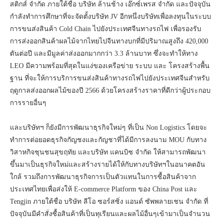
สติกส์ จำกัด ภายใต้ชื่อ บริษัท ล้านช้าง เอ๊กซ์เพรส จำกัด และปัจจุบัน
กำลังทำการศึกษาที่จะจัดตั้งบริษัท JV อีกหนึ่งบริษัทเพื่อลงทุนในระบบ
การขนส่งสินค้า Cold Chain ไปยังประเทศจีนทางรถไฟ เพื่อรองรับ
การส่งออกสินค้าผลไม้จากไทยไปจีนทางบกที่มีปริมาณสูงถึง 420,000
ตันต่อปี และมีมูลค่าส่งออกมากกว่า 3.3 ล้านบาท ซึ่งจะทำให้ทาง
LEO มีความพร้อมที่สุดในแง่ของเครือข่าย ระบบ และ โครงสร้างพื้น
ฐาน ที่จะให้การบริการขนส่งสินค้าทางรถไฟไปยังประเทศจีนสำหรับ
ฤดูกาลส่งออกผลไม้ของปี 2566 ด้วยโครงสร้างราคาที่ดีกว่าผู้ประกอบ
การรายอื่นๆ
และบริษัทฯ ก็ยังมีการพัฒนาธุรกิจใหม่ๆ ที่เป็น Non Logistics โดยจะ
ทำการต่อยอดธุรกิจกัญชงและกัญชาที่ได้มีการลงนาม MOU กับทาง
วิสาหกิจชุนชนสุขฤทัย และบริษัท แคนบิซ จำกัด ให้สามารถพัฒนา
ขึ้นมาเป็นธุรกิจใหม่และสร้างรายได้ให้กับทางบริษัทฯในอนาคตอัน
ใกล้ รวมถึงการพัฒนาธุรกิจการเป็นตัวแทนในการซื้อสินค้าจาก
ประเทศไทยเพื่อส่งให้ E-commerce Platform ของ China Post และ
Tengjin ภายใต้ชื่อ บริษัท ลีโอ ซอร์สซิ่ง แอนด์ ซัพพลายเชน จำกัด ที่
ปัจจุบันมีคำสั่งซื้อสินค้าที่เป็นทุเรียนและผลไม้อื่นๆเข้ามาเป็นจำนวน