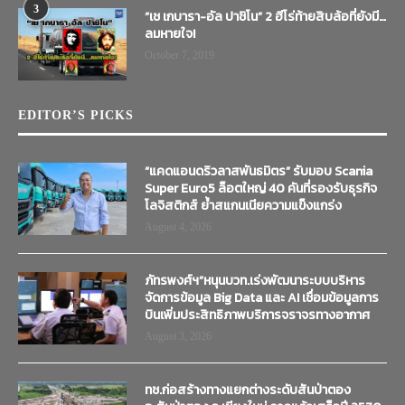
3
“เช เกบารา-อัล ปาชิโน” 2 ฮีโร่ท้ายสิบล้อที่ยังมี…
ลมหายใจ!
October 7, 2019
EDITOR’S PICKS
“แคดแอนดริวลาสพันธมิตร” รับมอบ Scania
Super Euro5 ล็อตใหญ่ 40 คันที่รองรับธุรกิจ
โลจิสติกส์ ย้ำสแกนเนียความแข็งแกร่ง
August 4, 2026
ภัทรพงศ์ฯ”หนุนบวท.เร่งพัฒนาระบบบริหาร
จัดการข้อมูล Big Data และ AI เชื่อมข้อมูลการ
บินเพิ่มประสิทธิภาพบริการจราจรทางอากาศ
August 3, 2026
ทช.ก่อสร้างทางแยกต่างระดับสันป่าตอง