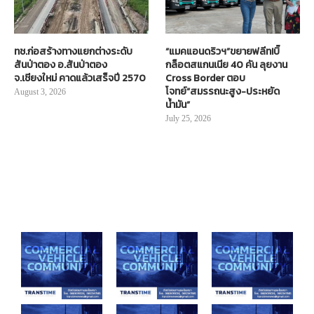
ทช.ก่อสร้างทางแยกต่างระดับ
“แมคแอนดริวฯ”ขยายฟลีท!บิ๊
สันป่าตอง อ.สันป่าตอง
กล็อตสแกนเนีย 40 คัน ลุยงาน
จ.เชียงใหม่ คาดแล้วเสร็จปี 2570
Cross Border ตอบ
โจทย์“สมรรถนะสูง-ประหยัด
August 3, 2026
น้ำมัน”
July 25, 2026