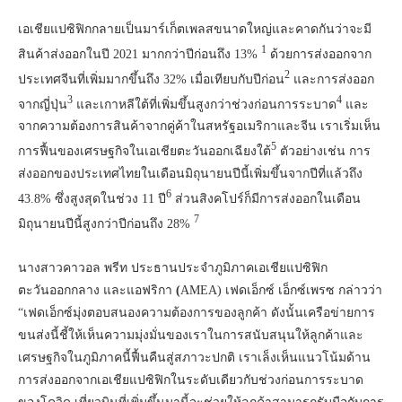
เอเชียแปซิฟิกกลายเป็นมาร์เก็ตเพลสขนาดใหญ่และคาดกันว่าจะมี
1
สินค้าส่งออกในปี 2021 มากกว่าปีก่อนถึง 13%
ด้วยการส่งออกจาก
2
ประเทศจีนที่เพิ่มมากขึ้นถึง 32% เมื่อเทียบกับปีก่อน
และการส่งออก
3
4
จากญี่ปุ่น
และเกาหลีใต้ที่เพิ่มขึ้นสูงกว่าช่วงก่อนการระบาด
และ
จากความต้องการสินค้าจากคู่ค้าในสหรัฐอเมริกาและจีน เราเริ่มเห็น
5
การฟื้นของเศรษฐกิจในเอเชียตะวันออกเฉียงใต้
ตัวอย่างเช่น การ
ส่งออกของประเทศไทยในเดือนมิถุนายนปีนี้เพิ่มขึ้นจากปีที่แล้วถึง
6
43.8% ซึ่งสูงสุดในช่วง 11 ปี
ส่วนสิงคโปร์ก็มีการส่งออกในเดือน
7
มิถุนายนปีนี้สูงกว่าปีก่อนถึง 28%
นางสาวคาวอล พรีท ประธานประจำภูมิภาคเอเชียแปซิฟิก
ตะวันออกกลาง และแอฟริกา
(
AMEA)
เฟดเอ็กซ์ เอ็กซ์เพรซ กล่าวว่า
“เฟดเอ็กซ์มุ่งตอบสนองความต้องการของลูกค้า ดังนั้นเครือข่ายการ
ขนส่งนี้ชี้ให้เห็นความมุ่งมั่นของเราในการสนับสนุนให้ลูกค้าและ
เศรษฐกิจในภูมิภาคนี้ฟื้นคืนสู่สภาวะปกติ เราเล็งเห็นแนวโน้มด้าน
การส่งออกจากเอเชียแปซิฟิกในระดับเดียวกับช่วงก่อนการระบาด