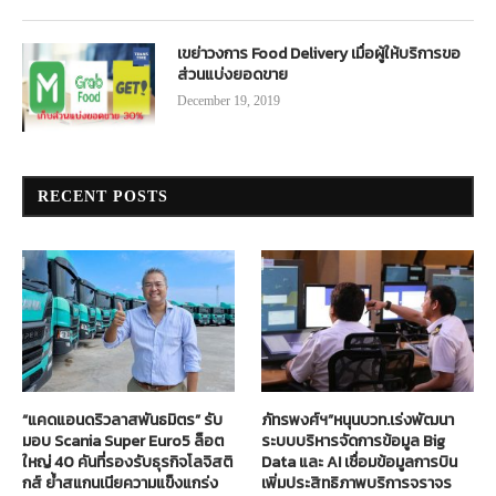
เขย่าวงการ Food Delivery เมื่อผู้ให้บริการขอ
ส่วนแบ่งยอดขาย
December 19, 2019
RECENT POSTS
“แคดแอนดริวลาสพันธมิตร” รับ
ภัทรพงศ์ฯ”หนุนบวท.เร่งพัฒนา
มอบ Scania Super Euro5 ล็อต
ระบบบริหารจัดการข้อมูล Big
ใหญ่ 40 คันที่รองรับธุรกิจโลจิสติ
Data และ AI เชื่อมข้อมูลการบิน
กส์ ย้ำสแกนเนียความแข็งแกร่ง
เพิ่มประสิทธิภาพบริการจราจร