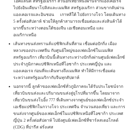
โอ๊คแลนด์ สหรัฐอเมริกา ส่วนอีกเที่ยวหนึ่งผ่านจากแองเคอเรจ
ไปยังอินเดียนาโปลิสและเมมฟิส สหรัฐอเมริกา ส่วนขากลับผ่าน
แองเคอเรจและอินชอน เกาหลีใต้ ไปยังกวางโจว โดยเดินทาง
5 ครั้งต่อสัปดาห์ ช่วยให้ลูกค้าสามารถเชื่อมต่อและส่งสินค้าได้
มากขึ้นระหว่างตอนใต้ของจีน เอเชียตอนเหนือ และ
อเมริกาเหนือ
เส้นทางขนส่งทรานส์แปซิฟิกเส้นที่สาม เชื่อมต่อปักกิ่ง เมือง
หลวงของประเทศจีน กับศูนย์ใหญ่ของเฟดเอ็กซ์ในเมมฟิส
สหรัฐอเมริกา เที่ยวบินนี้เดินทางระหว่างปักกิ่งผ่านศูนย์เฟดเอ็กซ์
ประจำภูมิภาคแปซิฟิกเหนือที่โอซาก้า ประเทศญี่ปุ่น และ
แองเคอเรจ ก่อนที่จะเดินทางถึงเมมฟิส ทำให้มีการเชื่อมต่อ
ระหว่างสหรัฐอเมริกากับจีนทุกสัปดาห์
นอกจากนี้ ลูกค้าของเฟดเอ็กซ์ทั่วภูมิภาคจะได้รับประโยชน์จาก
เที่ยวบินขนส่งและปริมาณขนส่งสู่ยุโรปที่มากขึ้น โดยมาจาก
เที่ยวบินขนส่งโบอิ้ง 777 ที่เดินทางจากศูนย์ของเฟดเอ็กซ์ประจำ
เอเชียแปซิฟิกในกวางโจว ประเทศจีน จำนวนสองเที่ยว และการ
ขนส่งจากศูนย์ของเฟดเอ็กซ์ในแปซิฟิกเหนือที่โอซาก้า ประเทศ
ญี่ปุ่น 2 ครั้งต่อสัปดาห์ ไปยังศูนย์เฟดเอ็กซ์ที่ชาร์ลสเดอโกลด์
(CDG) ที่ปารีส ฝรั่งเศส