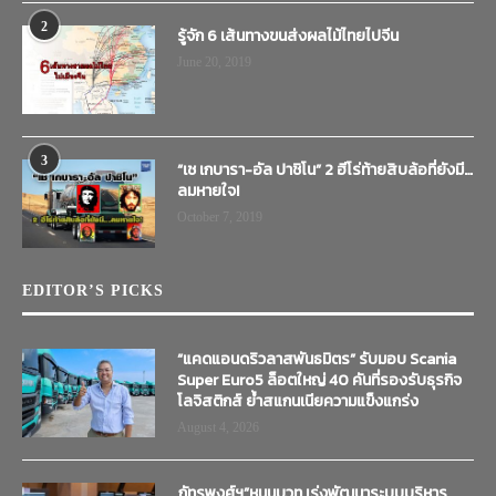
2
รู้จัก 6 เส้นทางขนส่งผลไม้ไทยไปจีน
June 20, 2019
3
“เช เกบารา-อัล ปาชิโน” 2 ฮีโร่ท้ายสิบล้อที่ยังมี…
ลมหายใจ!
October 7, 2019
EDITOR’S PICKS
“แคดแอนดริวลาสพันธมิตร” รับมอบ Scania
Super Euro5 ล็อตใหญ่ 40 คันที่รองรับธุรกิจ
โลจิสติกส์ ย้ำสแกนเนียความแข็งแกร่ง
August 4, 2026
ภัทรพงศ์ฯ”หนุนบวท.เร่งพัฒนาระบบบริหาร