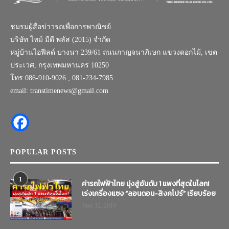
ชมรมผู้สื่อข่าวรถเพื่อการพาณิชย์
บริษัท ไทม์ มีดี พลัส (2015) จำกัด
หมู่บ้านไอฟีลด์ บางนา 239/61 ถนนกาญจนาภิเษก แขวงดอกไม้, เขต
ประเวศ, กรุงเทพมหานคร 10250
โทร.086-910-9026 , 081-234-7985
email: transtimenews@gmail.com
POPULAR POSTS
1
ค่ารถไฟฟ้าไทย มุ่งสู่อันดับ 1 แพงที่สุดในโลก!
เร่งเครื่องแซง “ลอนดอน-สิงคโปร์” เรียบร้อย
June 12, 2019