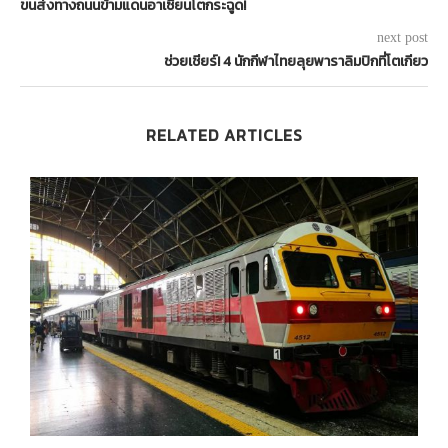
ขนส่งทางถนนข้ามแดนอาเซียนโตกระฉูด!
next post
ช่วยเชียร์! 4 นักกีฬาไทยลุยพาราลิมปิกที่โตเกียว
RELATED ARTICLES