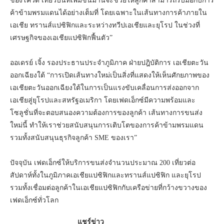
ของโควิด เที่ยวบินที่เพิ่มขึ้นมานี้จะช่วยให้ลูกค้าสามารถรับมือกับการ
ค้าข้ามพรมแดนได้อย่างเต็มที่ โดยเฉพาะในเส้นทางการค้าภายใน
เอเชีย ทรานส์แปซิฟิกและระหว่างทวีปเอเชียและยุโรป ในช่วงที่
เศรษฐกิจของเอเชียแปซิฟิกฟื้นตัว”
ออเดรย์ เจิ้ง รองประธานประจำภูมิภาค ฝ่ายปฎิบัติการ เอเชียตะวัน
ออกเฉียงใต้ “การเปิดเส้นทางใหม่เป็นสิ่งที่แสดงให้เห็นศักยภาพของ
เอเชียตะวันออกเฉียงใต้ในการเป็นแรงขับเคลื่อนการส่งออกจาก
เอเชียสู่ยุโรปและสหรัฐอเมริกา โดยเฟดเอ็กซ์มีความพร้อมและ
โซลูชั่นที่จะตอบสนองความต้องการของลูกค้า เส้นทางการขนส่ง
ใหม่นี้ ทำให้เราช่วยสนับสนุนการเติบโตของการค้าข้ามพรมแดน
รวมทั้งสนับสนุนธุรกิจลูกค้า SME ของเรา”
ปัจจุบัน เฟดเอ็กซ์ให้บริการขนส่งจำนวนประมาณ 200 เที่ยวต่อ
สัปดาห์ทั้งในภูมิภาคเอเชียแปซิฟิกและทรานส์แปซิฟิก และยุโรป
รวมทั้งเชื่อมต่อลูกค้าในเอเชียแปซิฟิกกับเครือข่ายที่กว้างขวางของ
เฟดเอ็กซ์ทั่วโลก
แชร์ข่าว