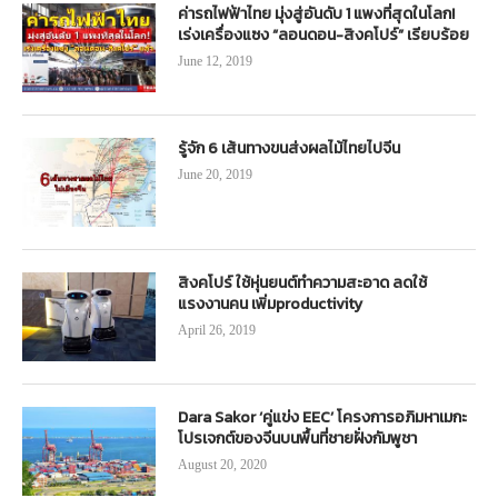
ค่ารถไฟฟ้าไทย มุ่งสู่อันดับ 1 แพงที่สุดในโลก!
เร่งเครื่องแซง “ลอนดอน-สิงคโปร์” เรียบร้อย
June 12, 2019
รู้จัก 6 เส้นทางขนส่งผลไม้ไทยไปจีน
June 20, 2019
สิงคโปร์ ใช้หุ่นยนต์ทำความสะอาด ลดใช้
แรงงานคน เพิ่มproductivity
April 26, 2019
Dara Sakor ‘คู่แข่ง EEC’ โครงการอภิมหาเมกะ
โปรเจกต์ของจีนบนพื้นที่ชายฝั่งกัมพูชา
August 20, 2020