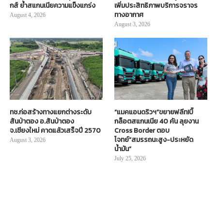
กส์ ย้ำสแกนเนียความแข็งแกร่ง
เพิ่มประสิทธิภาพบริการจราจร
ทางอากาศ
August 4, 2026
August 3, 2026
ทช.ก่อสร้างทางแยกต่างระดับ
“แมคแอนดริวฯ”ขยายฟลีท!บิ๊
สันป่าตอง อ.สันป่าตอง
กล็อตสแกนเนีย 40 คัน ลุยงาน
จ.เชียงใหม่ คาดแล้วเสร็จปี 2570
Cross Border ตอบ
โจทย์“สมรรถนะสูง-ประหยัด
August 3, 2026
น้ำมัน”
July 25, 2026