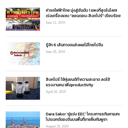
ค่ารถไฟฟ้าไทย มุ่งสู่อันดับ 1 แพงที่สุดในโลก!
เร่งเครื่องแซง “ลอนดอน-สิงคโปร์” เรียบร้อย
June 12, 2019
รู้จัก 6 เส้นทางขนส่งผลไม้ไทยไปจีน
June 20, 2019
สิงคโปร์ ใช้หุ่นยนต์ทำความสะอาด ลดใช้
แรงงานคน เพิ่มproductivity
April 26, 2019
Dara Sakor ‘คู่แข่ง EEC’ โครงการอภิมหาเมกะ
โปรเจกต์ของจีนบนพื้นที่ชายฝั่งกัมพูชา
August 20, 2020