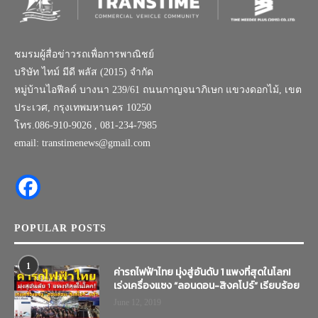
ชมรมผู้สื่อข่าวรถเพื่อการพาณิชย์
บริษัท ไทม์ มีดี พลัส (2015) จำกัด
หมู่บ้านไอฟีลด์ บางนา 239/61 ถนนกาญจนาภิเษก แขวงดอกไม้, เขต
ประเวศ, กรุงเทพมหานคร 10250
โทร.086-910-9026 , 081-234-7985
email: transtimenews@gmail.com
POPULAR POSTS
1
ค่ารถไฟฟ้าไทย มุ่งสู่อันดับ 1 แพงที่สุดในโลก!
เร่งเครื่องแซง “ลอนดอน-สิงคโปร์” เรียบร้อย
June 12, 2019