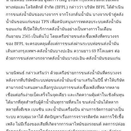
ทางท่อและโลจิสติกส์ จำกัด (BFPL) กล่าวว่า บริษัท BFPL ได้ดำเนิน
การขนส่งน้ำมันของบางจากฯ จากโรงกลั่นน้ำมัน บางจากเข้าสู่คลัง
น้ำมันขอนแก่นของ TPN เพื่อสนับสนุนการทดสอบระบบคลังน้ำมัน
ขอนแก่น ที่เปิดให้บริการคลังน้ำมันอย่างเป็นทางการในเดือน
กันยายน 2565 เป็นต้นไป โดยเครือข่ายขนส่งเชื้อเพลิงที่ครบวงจร
ของ BFPL จะครอบคลุมตั้งแต่การขนส่งผ่านระบบท่อขนส่งน้ำมัน
เส้นทางกรุงเทพฯ-คลังน้ำมันบางปะอิน ความยาว 69 กิโลเมตร ต่อ
ด้วยการขนส่งทางรถจากคลังน้ำมันบางปะอิน-คลังน้ำมันขอนแก่น
นายนิพนธ์ กล่าวเสริมว่า ด้วยเครือข่ายการขนส่งน้ำมันที่ครบวงจร
หลังจากที่บริษัทมีระบบท่อขนส่งน้ำมันเข้ามาเสริมในปีนี้ ทำให้บริษัท
สามารถนำเสนอทางเลือกรูปแบบการขนส่งเชื้อเพลิงที่หลากหลาย
เชื่อมต่อกันง่ายเบ็ดเสร็จในจุดเดียว และเกิดความคุ้มค่าในเชิงต้นทุน
ได้มากที่สุดสำหรับผู้ค้าน้ำมันทุกรายที่สนใจ ขนส่งน้ำมันได้หลาก
หลายทั้งดีเซล เบนซิน และน้ำมันเครื่องบิน ผ่านการจัดการอย่างเป็น
ระบบ ควบคุมเวลาได้ ตัดปัญหาเรื่องการจราจรติดขัด ลดการใช้เชื้อ
เพลิง ไม่มีเรื่องของเสียที่เกิดจากการเผาไหม้ของรถยนต์ ลดการปล่อย