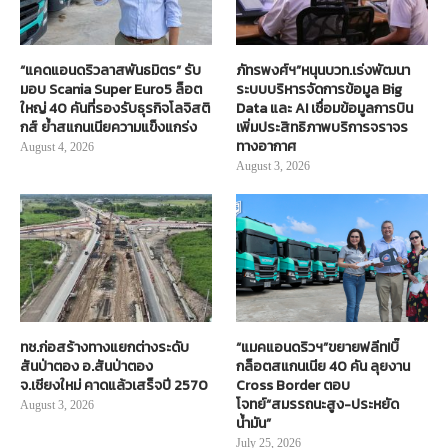
“แคดแอนดริวลาสพันธมิตร” รับ
ภัทรพงศ์ฯ”หนุนบวท.เร่งพัฒนา
มอบ Scania Super Euro5 ล็อต
ระบบบริหารจัดการข้อมูล Big
ใหญ่ 40 คันที่รองรับธุรกิจโลจิสติ
Data และ AI เชื่อมข้อมูลการบิน
กส์ ย้ำสแกนเนียความแข็งแกร่ง
เพิ่มประสิทธิภาพบริการจราจร
ทางอากาศ
August 4, 2026
August 3, 2026
ทช.ก่อสร้างทางแยกต่างระดับ
“แมคแอนดริวฯ”ขยายฟลีท!บิ๊
สันป่าตอง อ.สันป่าตอง
กล็อตสแกนเนีย 40 คัน ลุยงาน
จ.เชียงใหม่ คาดแล้วเสร็จปี 2570
Cross Border ตอบ
โจทย์“สมรรถนะสูง-ประหยัด
August 3, 2026
น้ำมัน”
July 25, 2026