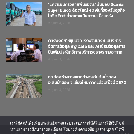
“แคดแอนดริวลาสพันธมิตร” รับมอบ Scania
Super Euro5 ล็อตใหญ่ 40 คันที่รองรับธุรกิจ
โลจิสติกส์ ย้ำสแกนเนียความแข็งแกร่ง
August 4, 2026
ภัทรพงศ์ฯ”หนุนบวท.เร่งพัฒนาระบบบริหาร
จัดการข้อมูล Big Data และ AI เชื่อมข้อมูลการ
บินเพิ่มประสิทธิภาพบริการจราจรทางอากาศ
August 3, 2026
ทช.ก่อสร้างทางแยกต่างระดับสันป่าตอง
อ.สันป่าตอง จ.เชียงใหม่ คาดแล้วเสร็จปี 2570
August 3, 2026
เราใช้คุกกี้เพื่อเพิ่มประสิทธิภาพและประสบการณ์ที่ดีในการใช้เว็บไซต์
ท่านสามารถศึกษารายละเอียดนโยบายคุ้มครองข้อมูลส่วนบุคคลได้ที่
@2018 - www.transtimenews.co. All Right Reserved.
รับทำเว็บไซต์
by CJ Soft