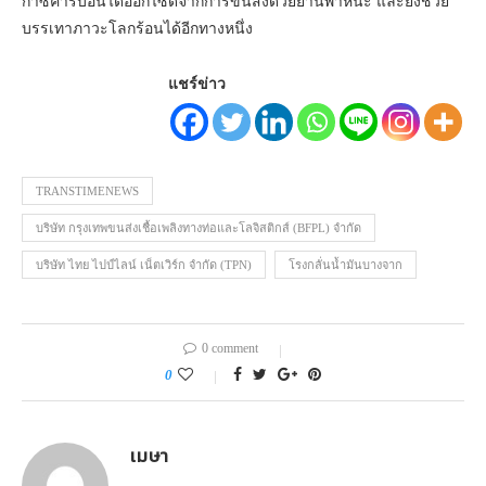
ก๊าซคาร์บอนไดออกไซด์จากการขนส่งด้วยยานพาหนะ และยังช่วย
บรรเทาภาวะโลกร้อนได้อีกทางหนึ่ง
แชร์ข่าว
TRANSTIMENEWS
บริษัท กรุงเทพขนส่งเชื้อเพลิงทางท่อและโลจิสติกส์ (BFPL) จำกัด
บริษัท ไทย ไปป์ไลน์ เน็ตเวิร์ก จำกัด (TPN)
โรงกลั่นน้ำมันบางจาก
0 comment
0
เมษา