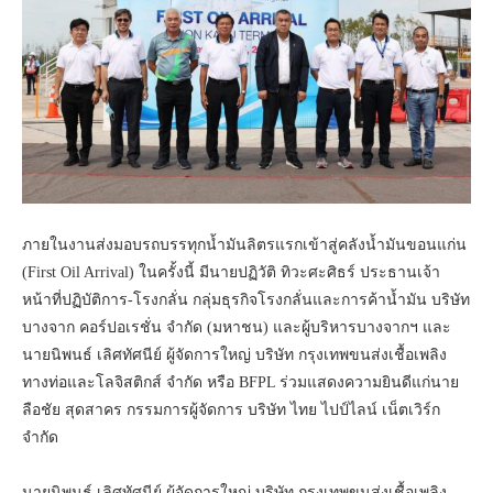
ภายในงานส่งมอบรถบรรทุกน้ำมันลิตรแรกเข้าสู่คลังน้ำมันขอนแก่น
(First Oil Arrival) ในครั้งนี้ มีนายปฏิวัติ ทิวะศะศิธร์ ประธานเจ้า
หน้าที่ปฏิบัติการ-โรงกลั่น กลุ่มธุรกิจโรงกลั่นและการค้าน้ำมัน บริษัท
บางจาก คอร์ปอเรชั่น จำกัด (มหาชน) และผู้บริหารบางจากฯ และ
นายนิพนธ์ เลิศทัศนีย์ ผู้จัดการใหญ่ บริษัท กรุงเทพขนส่งเชื้อเพลิง
ทางท่อและโลจิสติกส์ จำกัด หรือ BFPL ร่วมแสดงความยินดีแก่นาย
ลือชัย สุดสาคร กรรมการผู้จัดการ บริษัท ไทย ไปป์ไลน์ เน็ตเวิร์ก
จำกัด
นายนิพนธ์ เลิศทัศนีย์ ผู้จัดการใหญ่ บริษัท กรุงเทพขนส่งเชื้อเพลิง