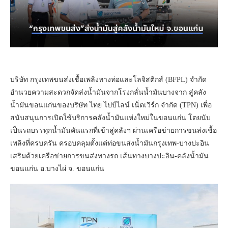
บริษัท กรุงเทพขนส่งเชื้อเพลิงทางท่อและโลจิสติกส์ (BFPL) จำกัด
อำนวยความสะดวกจัดส่งน้ำมันจากโรงกลั่นน้ำมันบางจาก สู่คลัง
น้ำมันขอนแก่นของบริษัท ไทย ไปป์ไลน์ เน็ตเวิร์ก จำกัด (TPN) เพื่อ
สนับสนุนการเปิดใช้บริการคลังน้ำมันแห่งใหม่ในขอนแก่น โดยนับ
เป็นรถบรรทุกน้ำมันคันแรกที่เข้าสู่คลังฯ ผ่านเครือข่ายการขนส่งเชื้อ
เพลิงที่ครบครัน ครอบคลุมตั้งแต่ท่อขนส่งน้ำมันกรุงเทพ-บางปะอิน
เสริมด้วยเครือข่ายการขนส่งทางรถ เส้นทางบางปะอิน-คลังน้ำมัน
ขอนแก่น อ.บางไผ่ จ. ขอนแก่น