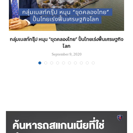
ม
กลุ่มเบสท์กรุ๊ป หนุน “ขุดคลองไทย” ปั้นไทยเร่งฟื้นเศรษฐกิจ
D
โลก
September 9, 2020