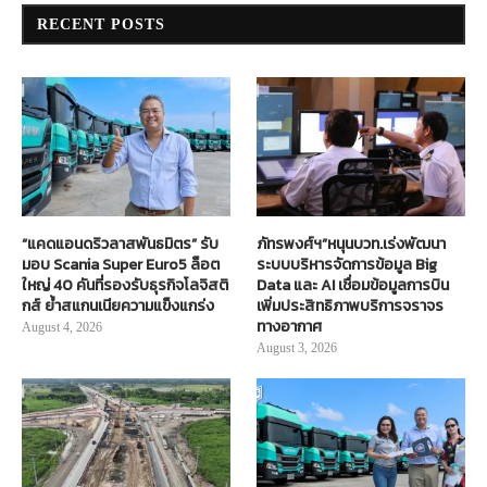
RECENT POSTS
“แคดแอนดริวลาสพันธมิตร” รับ
ภัทรพงศ์ฯ”หนุนบวท.เร่งพัฒนา
มอบ Scania Super Euro5 ล็อต
ระบบบริหารจัดการข้อมูล Big
ใหญ่ 40 คันที่รองรับธุรกิจโลจิสติ
Data และ AI เชื่อมข้อมูลการบิน
กส์ ย้ำสแกนเนียความแข็งแกร่ง
เพิ่มประสิทธิภาพบริการจราจร
ทางอากาศ
August 4, 2026
August 3, 2026