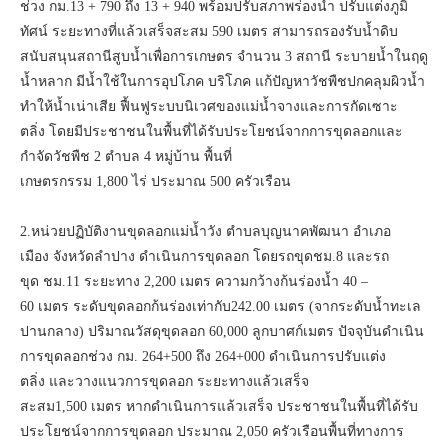
ช่วง กม.13 + 790 ถึง 13 + 940 พร้อมปรับสภาพร่องน้ำ ปรับแต่งภูมิ
ทัศน์ ระยะทางที่แล้วเสร็จสะสม 590 เมตร สามารถรองรับน้ำดิบ
สนับสนุนสถานีสูบน้ำเพื่อการเกษตร จำนวน 3 สถานี ระบายน้ำในฤดู
น้ำหลาก มีน้ำใช้ในการอุปโภค บริโภค แก้ปัญหาวัชพืชปกคลุมผิวน้ำ
ทำให้น้ำเน่าเสีย ฟื้นฟูระบบนิเวศของแม่น้ำจางและการกัดเซาะ
ตลิ่ง โดยมีประชาชนในพื้นที่ได้รับประโยชน์จากการขุดลอกและ
กำจัดวัชพืช 2 ตำบล 4 หมู่บ้าน พื้นที่
เกษตรกรรม 1,800 ไร่ ประมาณ 500 ครัวเรือน
2.หน่วยปฏิบัติงานขุดลอกแม่น้ำวัง ตำบลบุญนาคพัฒนา อำเภอ
เมือง จังหวัดลำปาง ดำเนินการขุดลอก โดยรถขุดชม.8 และรถ
ขุด ชม.11 ระยะทาง 2,200 เมตร ความกว้างก้นร่องน้ำ 40 –
60 เมตร ระดับขุดลอกก้นร่องเท่ากับ242.00 เมตร (จากระดับน้ำทะเล
ปานกลาง) ปริมาณวัสดุขุดลอก 60,000 ลูกบาศก์เมตร ปัจจุบันดำเนิน
การขุดลอกช่วง กม. 264+500 ถึง 264+000 ดำเนินการปรับแต่ง
ตลิ่ง และวางแนวการขุดลอก ระยะทางแล้วเสร็จ
สะสม1,500 เมตร หากดำเนินการแล้วเสร็จ ประชาชนในพื้นที่ได้รับ
ประโยชน์จากการขุดลอก ประมาณ 2,050 ครัวเรือนพื้นที่ทางการ