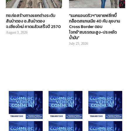
ทช.ก่อสร้างทางแยกต่างระดับ
“แมคแอนดริวฯ”ขยายฟลีท!บิ๊
สันป่าตอง อ.สันป่าตอง
กล็อตสแกนเนีย 40 คัน ลุยงาน
จ.เชียงใหม่ คาดแล้วเสร็จปี 2570
Cross Border ตอบ
โจทย์“สมรรถนะสูง-ประหยัด
August 3, 2026
น้ำมัน”
July 25, 2026