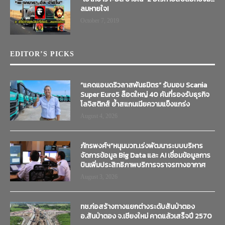
ลมหายใจ!
October 7, 2019
EDITOR’S PICKS
“แคดแอนดริวลาสพันธมิตร” รับมอบ Scania
Super Euro5 ล็อตใหญ่ 40 คันที่รองรับธุรกิจ
โลจิสติกส์ ย้ำสแกนเนียความแข็งแกร่ง
August 4, 2026
ภัทรพงศ์ฯ”หนุนบวท.เร่งพัฒนาระบบบริหาร
จัดการข้อมูล Big Data และ AI เชื่อมข้อมูลการ
บินเพิ่มประสิทธิภาพบริการจราจรทางอากาศ
August 3, 2026
ทช.ก่อสร้างทางแยกต่างระดับสันป่าตอง
อ.สันป่าตอง จ.เชียงใหม่ คาดแล้วเสร็จปี 2570