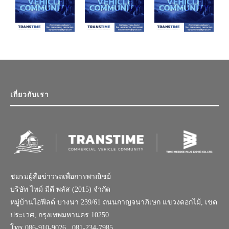
เกี่ยวกับเรา
ชมรมผู้สื่อข่าวรถเพื่อการพาณิชย์
บริษัท ไทม์ มีดี พลัส (2015) จำกัด
หมู่บ้านไอฟีลด์ บางนา 239/61 ถนนกาญจนาภิเษก แขวงดอกไม้, เขต
ประเวศ, กรุงเทพมหานคร 10250
โทร.086-910-9026 , 081-234-7985