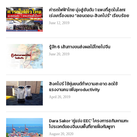
ค่ารถไฟฟ้าไทย มุ่งสู่อันดับ 1 แพงที่สุดในโลก!
เร่งเครื่องแซง “ลอนดอน-สิงคโปร์” เรียบร้อย
June 12, 2019
รู้จัก 6 เส้นทางขนส่งผลไม้ไทยไปจีน
June 20, 2019
สิงคโปร์ ใช้หุ่นยนต์ทำความสะอาด ลดใช้
แรงงานคน เพิ่มproductivity
April 26, 2019
Dara Sakor ‘คู่แข่ง EEC’ โครงการอภิมหาเมกะ
โปรเจกต์ของจีนบนพื้นที่ชายฝั่งกัมพูชา
August 20, 2020