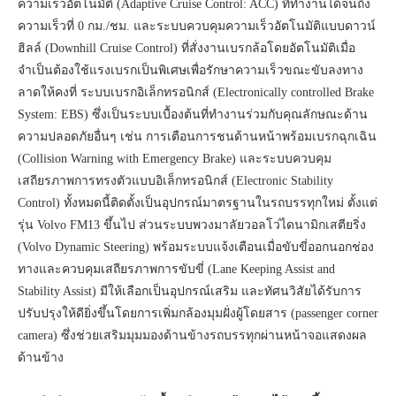
ความเร็วอัตโนมัติ (Adaptive Cruise Control: ACC) ที่ทำงานได้จนถึง
ความเร็วที่ 0 กม./ชม. และระบบควบคุมความเร็วอัตโนมัติแบบดาวน์
ฮิลล์ (Downhill Cruise Control) ที่สั่งงานเบรกล้อโดยอัตโนมัติเมื่อ
จำเป็นต้องใช้แรงเบรกเป็นพิเศษเพื่อรักษาความเร็วขณะขับลงทาง
ลาดให้คงที่ ระบบเบรกอิเล็กทรอนิกส์ (Electronically controlled Brake
System: EBS) ซึ่งเป็นระบบเบื้องต้นที่ทำงานร่วมกับคุณลักษณะด้าน
ความปลอดภัยอื่นๆ เช่น การเตือนการชนด้านหน้าพร้อมเบรกฉุกเฉิน
(Collision Warning with Emergency Brake) และระบบควบคุม
เสถียรภาพการทรงตัวแบบอิเล็กทรอนิกส์ (Electronic Stability
Control) ทั้งหมดนี้ติดตั้งเป็นอุปกรณ์มาตรฐานในรถบรรทุกใหม่ ตั้งแต่
รุ่น Volvo FM13 ขึ้นไป ส่วนระบบพวงมาลัยวอลโว่ไดนามิกเสตียริ่ง
(Volvo Dynamic Steering) พร้อมระบบแจ้งเตือนเมื่อขับขี่ออกนอกช่อง
ทางและควบคุมเสถียรภาพการขับขี่ (Lane Keeping Assist and
Stability Assist) มีให้เลือกเป็นอุปกรณ์เสริม และทัศนวิสัยได้รับการ
ปรับปรุงให้ดียิ่งขึ้นโดยการเพิ่มกล้องมุมฝั่งผู้โดยสาร (passenger corner
camera) ซึ่งช่วยเสริมมุมมองด้านข้างรถบรรทุกผ่านหน้าจอแสดงผล
ด้านข้าง