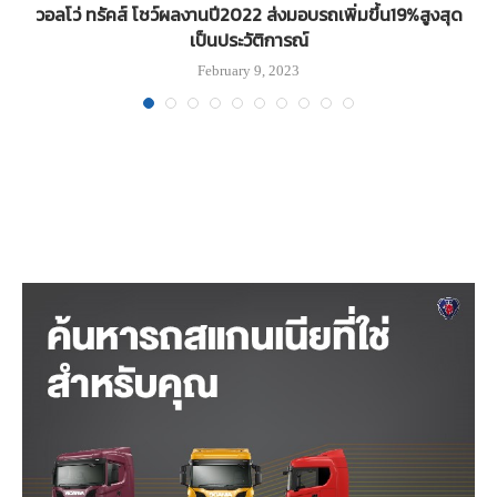
ย
วอลโว่ ทรัคส์ โชว์ผลงานปี2022 ส่งมอบรถเพิ่มขึ้น19%สูงสุด
‘
เป็นประวัติการณ์
February 9, 2023