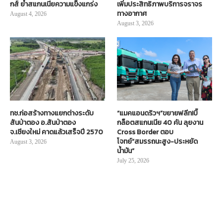
กส์ ย้ำสแกนเนียความแข็งแกร่ง
เพิ่มประสิทธิภาพบริการจราจร
ทางอากาศ
August 4, 2026
August 3, 2026
ทช.ก่อสร้างทางแยกต่างระดับ
“แมคแอนดริวฯ”ขยายฟลีท!บิ๊
สันป่าตอง อ.สันป่าตอง
กล็อตสแกนเนีย 40 คัน ลุยงาน
จ.เชียงใหม่ คาดแล้วเสร็จปี 2570
Cross Border ตอบ
โจทย์“สมรรถนะสูง-ประหยัด
August 3, 2026
น้ำมัน”
July 25, 2026