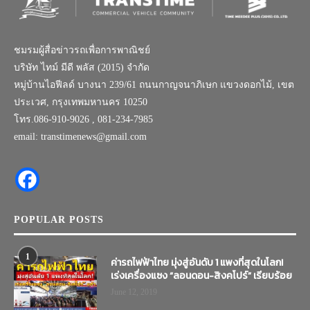
ชมรมผู้สื่อข่าวรถเพื่อการพาณิชย์
บริษัท ไทม์ มีดี พลัส (2015) จำกัด
หมู่บ้านไอฟีลด์ บางนา 239/61 ถนนกาญจนาภิเษก แขวงดอกไม้, เขต
ประเวศ, กรุงเทพมหานคร 10250
โทร.086-910-9026 , 081-234-7985
email: transtimenews@gmail.com
POPULAR POSTS
1
ค่ารถไฟฟ้าไทย มุ่งสู่อันดับ 1 แพงที่สุดในโลก!
เร่งเครื่องแซง “ลอนดอน-สิงคโปร์” เรียบร้อย
June 12, 2019