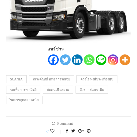
แชร์ข่าว
SCANIA
ณรงค์ฤทธิ์ อิทธิสารรณชัย
ดวงใจ พงศ์ประเทืองสุข
รถเพื่อการพาณิชย์
สแกนเนียสยาม
หัวลากสแกนเนีย
ีรถบรรทุกสแกนเนีย
0 comment
0