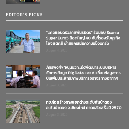
EDITOR’S PICKS
“แคดแอนดริวลาสพันธมิตร” รับมอบ Scania
Super Euro5 ล็อตใหญ่ 40 คันที่รองรับธุรกิจ
โลจิสติกส์ ย้ำสแกนเนียความแข็งแกร่ง
August 4, 2026
ภัทรพงศ์ฯ”หนุนบวท.เร่งพัฒนาระบบบริหาร
จัดการข้อมูล Big Data และ AI เชื่อมข้อมูลการ
บินเพิ่มประสิทธิภาพบริการจราจรทางอากาศ
August 3, 2026
ทช.ก่อสร้างทางแยกต่างระดับสันป่าตอง
อ.สันป่าตอง จ.เชียงใหม่ คาดแล้วเสร็จปี 2570
August 3, 2026