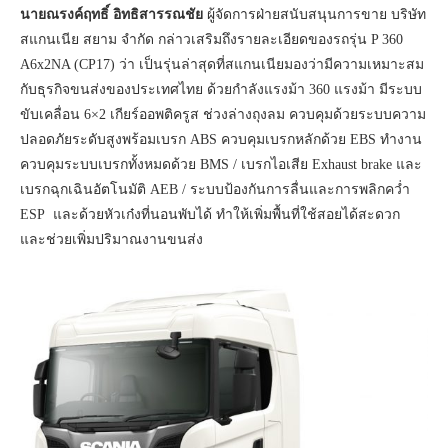
นายณรงค์ฤทธิ์ อิทธิสารรณชัย
ผู้จัดการฝ่ายสนับสนุนการขาย บริษัท
สแกนเนีย สยาม จำกัด กล่าวเสริมถึงรายละเอียดของรถรุ่น P 360
A6x2NA (CP17) ว่า เป็นรุ่นล่าสุดที่สแกนเนียมองว่ามีความเหมาะสม
กับธุรกิจขนส่งของประเทศไทย ด้วยกำลังแรงม้า 360 แรงม้า มีระบบ
ขับเคลื่อน 6×2 เกียร์ออพติครูส ช่วงล่างถุงลม ควบคุมด้วยระบบความ
ปลอดภัยระดับสูงพร้อมเบรก ABS ควบคุมเบรกหลักด้วย EBS ทำงาน
ควบคุมระบบเบรกทั้งหมดด้วย BMS / เบรกไอเสีย Exhaust brake และ
เบรกฉุกเฉินอัตโนมัติ AEB / ระบบป้องกันการลื่นและการพลิกคว่ำ
ESP และด้วยหัวเก๋งที่นอนพับได้ ทำให้เพิ่มพื้นที่ใช้สอยได้สะดวก
และช่วยเพิ่มปริมาณงานขนส่ง