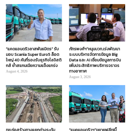
“แคดแอนดริวลาสพันธมิตร” รับ
ภัทรพงศ์ฯ”หนุนบวท.เร่งพัฒนา
มอบ Scania Super Euro5 ล็อต
ระบบบริหารจัดการข้อมูล Big
ใหญ่ 40 คันที่รองรับธุรกิจโลจิสติ
Data และ AI เชื่อมข้อมูลการบิน
กส์ ย้ำสแกนเนียความแข็งแกร่ง
เพิ่มประสิทธิภาพบริการจราจร
ทางอากาศ
August 4, 2026
August 3, 2026
ทช.ก่อสร้างทางแยกต่างระดับ
“แมคแอนดริวฯ”ขยายฟลีท!บิ๊