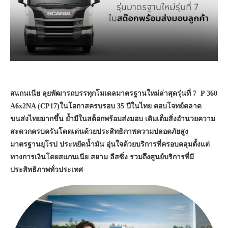
สแกนเนีย ลุยพัฒารถบรรทุกโมเดลมาตรฐานใหม่ล่าสุดรุ่นที่ 7 P 360
A6x2NA (CP17)ในโอกาสครบรอบ 35 ปีในไทย ตอบโจทย์ตลาด
ขนส่งไทยมากขึ้น ย้ำมีในสต็อกพร้อมส่งมอบ เติมเต็มสิ่งอำนวยความ
สะดวกครบครันโดดเด่นด้วยประสิทธิภาพความปลอดภัยสูง
มาตรฐานยุโรป ประหยัดน้ำมัน อุ่นใจด้วยบริการที่ครอบคลุมตั้งแต่
ทางการเงินโดยสแกนเนีย สยาม ลีสซิ่ง รวมถึงศูนย์บริการที่มี
ประสิทธิภาพทั่วประเทศ