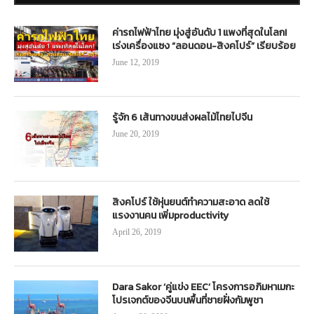
ค่ารถไฟฟ้าไทย มุ่งสู่อันดับ 1 แพงที่สุดในโลก!
เร่งเครื่องแซง “ลอนดอน-สิงคโปร์” เรียบร้อย
June 12, 2019
รู้จัก 6 เส้นทางขนส่งผลไม้ไทยไปจีน
June 20, 2019
สิงคโปร์ ใช้หุ่นยนต์ทำความสะอาด ลดใช้
แรงงานคน เพิ่มproductivity
April 26, 2019
Dara Sakor ‘คู่แข่ง EEC’ โครงการอภิมหาเมกะ
โปรเจกต์ของจีนบนพื้นที่ชายฝั่งกัมพูชา