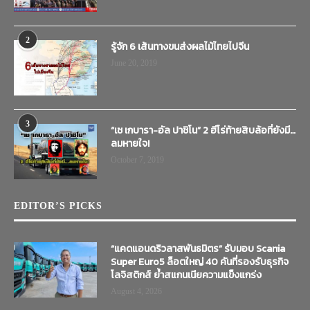
2
รู้จัก 6 เส้นทางขนส่งผลไม้ไทยไปจีน
June 20, 2019
3
“เช เกบารา-อัล ปาชิโน” 2 ฮีโร่ท้ายสิบล้อที่ยังมี…
ลมหายใจ!
October 7, 2019
EDITOR’S PICKS
“แคดแอนดริวลาสพันธมิตร” รับมอบ Scania
Super Euro5 ล็อตใหญ่ 40 คันที่รองรับธุรกิจ
โลจิสติกส์ ย้ำสแกนเนียความแข็งแกร่ง
August 4, 2026