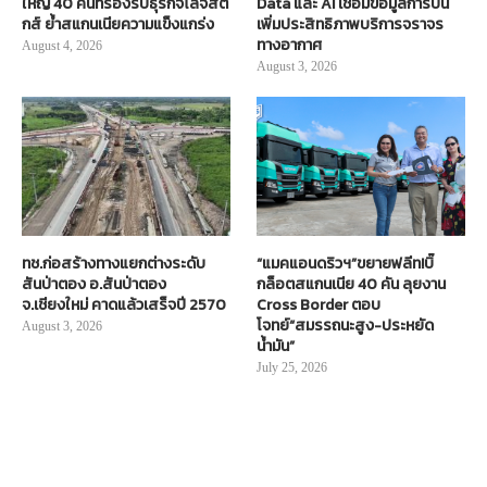
ใหญ่ 40 คันที่รองรับธุรกิจโลจิสติ
Data และ AI เชื่อมข้อมูลการบิน
กส์ ย้ำสแกนเนียความแข็งแกร่ง
เพิ่มประสิทธิภาพบริการจราจร
ทางอากาศ
August 4, 2026
August 3, 2026
ทช.ก่อสร้างทางแยกต่างระดับ
“แมคแอนดริวฯ”ขยายฟลีท!บิ๊
สันป่าตอง อ.สันป่าตอง
กล็อตสแกนเนีย 40 คัน ลุยงาน
จ.เชียงใหม่ คาดแล้วเสร็จปี 2570
Cross Border ตอบ
โจทย์“สมรรถนะสูง-ประหยัด
August 3, 2026
น้ำมัน”
July 25, 2026