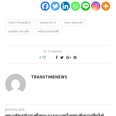
กรมการขนส่งทาง
ขนส่งทางราง
คมนาคมขนส่ง
คุณพนัส วัฒนชัย
พนัสแอสเซมบลีย์
0 comment
0
TRANSTIMENEWS
previous post
กทท.เตรียมปรับปรุงพื้นถนน-ระบบระบายน้ำฯทกท.เพิ่มความเชื่อมั่นผู้