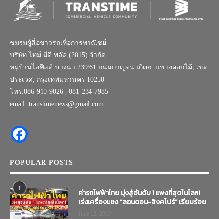
ชมรมผู้สื่อข่าวรถเพื่อการพาณิชย์
บริษัท ไทม์ มีดี พลัส (2015) จำกัด
หมู่บ้านไอฟีลด์ บางนา 239/61 ถนนกาญจนาภิเษก แขวงดอกไม้, เขต
ประเวศ, กรุงเทพมหานคร 10250
โทร.086-910-9026 , 081-234-7985
email: transtimenews@gmail.com
POPULAR POSTS
1
ค่ารถไฟฟ้าไทย มุ่งสู่อันดับ 1 แพงที่สุดในโลก!
เร่งเครื่องแซง “ลอนดอน-สิงคโปร์” เรียบร้อย
June 12, 2019