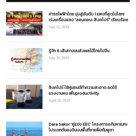
ค่ารถไฟฟ้าไทย มุ่งสู่อันดับ 1 แพงที่สุดในโลก!
เร่งเครื่องแซง “ลอนดอน-สิงคโปร์” เรียบร้อย
June 12, 2019
รู้จัก 6 เส้นทางขนส่งผลไม้ไทยไปจีน
June 20, 2019
สิงคโปร์ ใช้หุ่นยนต์ทำความสะอาด ลดใช้
แรงงานคน เพิ่มproductivity
April 26, 2019
Dara Sakor ‘คู่แข่ง EEC’ โครงการอภิมหาเมกะ
โปรเจกต์ของจีนบนพื้นที่ชายฝั่งกัมพูชา