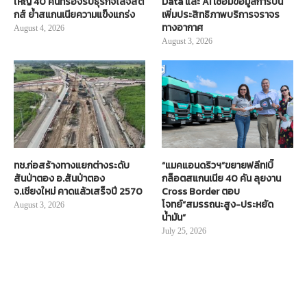
ใหญ่ 40 คันที่รองรับธุรกิจโลจิสติ
Data และ AI เชื่อมข้อมูลการบิน
กส์ ย้ำสแกนเนียความแข็งแกร่ง
เพิ่มประสิทธิภาพบริการจราจร
ทางอากาศ
August 4, 2026
August 3, 2026
ทช.ก่อสร้างทางแยกต่างระดับ
“แมคแอนดริวฯ”ขยายฟลีท!บิ๊
สันป่าตอง อ.สันป่าตอง
กล็อตสแกนเนีย 40 คัน ลุยงาน
จ.เชียงใหม่ คาดแล้วเสร็จปี 2570
Cross Border ตอบ
โจทย์“สมรรถนะสูง-ประหยัด
August 3, 2026
น้ำมัน”
July 25, 2026