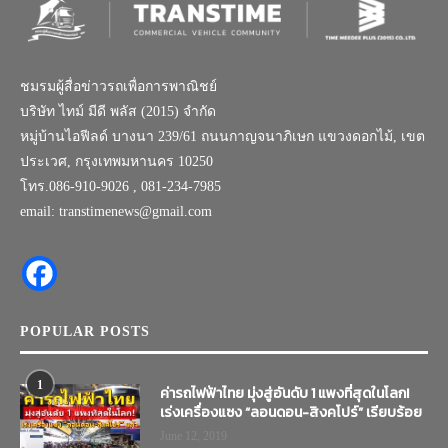
ชมรมผู้สื่อข่าวรถเพื่อการพาณิชย์
บริษัท ไทม์ มีดี พลัส (2015) จำกัด
หมู่บ้านไอฟีลด์ บางนา 239/61 ถนนกาญจนาภิเษก แขวงดอกไม้, เขต
ประเวศ, กรุงเทพมหานคร 10250
โทร.086-910-9026 , 081-234-7985
email: transtimenews@gmail.com
POPULAR POSTS
1
ค่ารถไฟฟ้าไทย มุ่งสู่อันดับ 1 แพงที่สุดในโลก!
เร่งเครื่องแซง “ลอนดอน-สิงคโปร์” เรียบร้อย
June 12, 2019