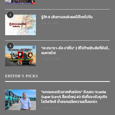
2
รู้จัก 6 เส้นทางขนส่งผลไม้ไทยไปจีน
June 20, 2019
3
“เช เกบารา-อัล ปาชิโน” 2 ฮีโร่ท้ายสิบล้อที่ยังมี…
ลมหายใจ!
October 7, 2019
EDITOR’S PICKS
“แคดแอนดริวลาสพันธมิตร” รับมอบ Scania
Super Euro5 ล็อตใหญ่ 40 คันที่รองรับธุรกิจ
โลจิสติกส์ ย้ำสแกนเนียความแข็งแกร่ง
August 4, 2026