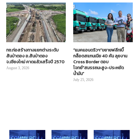
ทช.ก่อสร้างทางแยกต่างระดับ
“แมคแอนดริวฯ”ขยายฟลีท!บิ๊
สันป่าตอง อ.สันป่าตอง
กล็อตสแกนเนีย 40 คัน ลุยงาน
จ.เชียงใหม่ คาดแล้วเสร็จปี 2570
Cross Border ตอบ
โจทย์“สมรรถนะสูง-ประหยัด
August 3, 2026
น้ำมัน”
July 25, 2026