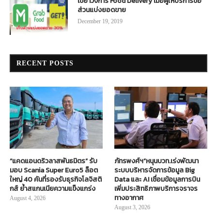
เขย่าวงการ Food Delivery เมื่อผู้ให้บริการขอ
ส่วนแบ่งยอดขาย
December 19, 2019
RECENT POSTS
“แคดแอนดริวลาสพันธมิตร” รับ
ภัทรพงศ์ฯ”หนุนบวท.เร่งพัฒนา
มอบ Scania Super Euro5 ล็อต
ระบบบริหารจัดการข้อมูล Big
ใหญ่ 40 คันที่รองรับธุรกิจโลจิสติ
Data และ AI เชื่อมข้อมูลการบิน
กส์ ย้ำสแกนเนียความแข็งแกร่ง
เพิ่มประสิทธิภาพบริการจราจร
ทางอากาศ
August 4, 2026
August 3, 2026