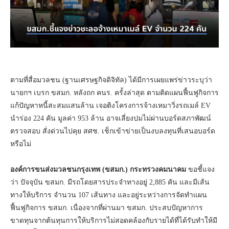
ตามที่สื่อมวลชน (ฐานเศรษฐกิจดิจิทัล) ได้มีการเผยแพร่ข่าวระบุว่า
นายกฯ เบรก ขสมก. หลังถก คนร. ครั้งล่าสุด ตามติดแผนฟื้นฟูกิจการ
แก้ปัญหาหนี้สะสมแสนล้าน เจอติงโครงการจ้างเหมาวิ่งรถเมล์ EV
นำร่อง 224 คัน มูลค่า 953 ล้าน อาจเลี่ยงปมไม่ผ่านบอร์ดสภาพัฒน์
ตรวจสอบ สั่งด่วนไปคุย สศช. เช็กเข้าข่ายเป็นงบลงทุนที่เสนอบอร์ด
หรือไม่
องค์การขนส่งมวลชนกรุงเทพ (ขสมก.) กระทรวงคมนาคม
ขอชี้แจง
ว่า ปัจจุบัน ขสมก. มีรถโดยสารประจำทางอยู่ 2,885 คัน และมีเส้น
ทางให้บริการ จำนวน 107 เส้นทาง และอยู่ระหว่างการจัดทำแผน
ฟื้นฟูกิจการ ขสมก. เนื่องจากที่ผ่านมา ขสมก. ประสบปัญหาการ
ขาดทุนจากต้นทุนการให้บริการไม่สอดคล้องกับรายได้ที่ได้รับทำให้มี