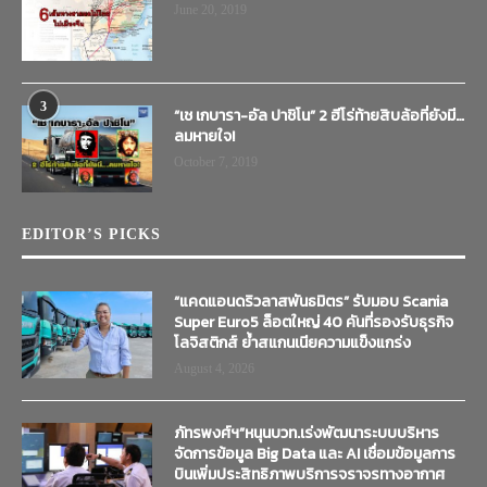
June 20, 2019
3
“เช เกบารา-อัล ปาชิโน” 2 ฮีโร่ท้ายสิบล้อที่ยังมี…
ลมหายใจ!
October 7, 2019
EDITOR’S PICKS
“แคดแอนดริวลาสพันธมิตร” รับมอบ Scania
Super Euro5 ล็อตใหญ่ 40 คันที่รองรับธุรกิจ
โลจิสติกส์ ย้ำสแกนเนียความแข็งแกร่ง
August 4, 2026
ภัทรพงศ์ฯ”หนุนบวท.เร่งพัฒนาระบบบริหาร
จัดการข้อมูล Big Data และ AI เชื่อมข้อมูลการ
บินเพิ่มประสิทธิภาพบริการจราจรทางอากาศ