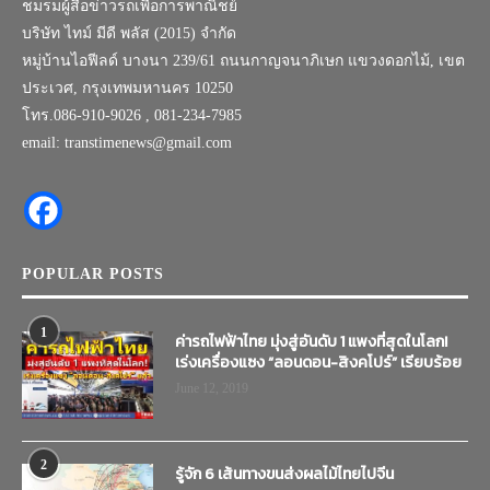
ชมรมผู้สื่อข่าวรถเพื่อการพาณิชย์
บริษัท ไทม์ มีดี พลัส (2015) จำกัด
หมู่บ้านไอฟีลด์ บางนา 239/61 ถนนกาญจนาภิเษก แขวงดอกไม้, เขต
ประเวศ, กรุงเทพมหานคร 10250
โทร.086-910-9026 , 081-234-7985
email: transtimenews@gmail.com
POPULAR POSTS
1
ค่ารถไฟฟ้าไทย มุ่งสู่อันดับ 1 แพงที่สุดในโลก!
เร่งเครื่องแซง “ลอนดอน-สิงคโปร์” เรียบร้อย
June 12, 2019
2
รู้จัก 6 เส้นทางขนส่งผลไม้ไทยไปจีน