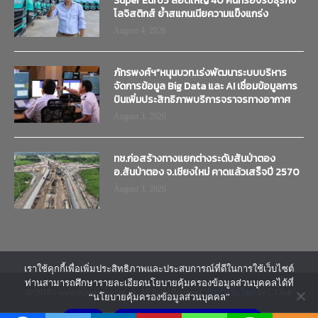
Super Euro5 ล็อตใหญ่ 40 คันที่รองรับธุรกิจ
โลจิสติกส์ ย้ำสแกนเนียความแข็งแกร่ง
August 4, 2026
ภัทรพงศ์ฯ”หนุนบวท.เร่งพัฒนาระบบบริหาร
จัดการข้อมูล Big Data และ AI เชื่อมข้อมูลการ
บินเพิ่มประสิทธิภาพบริการจราจรทางอากาศ
August 3, 2026
ทช.ก่อสร้างทางแยกต่างระดับสันป่าตอง
อ.สันป่าตอง จ.เชียงใหม่ คาดแล้วเสร็จปี 2570
August 3, 2026
เราใช้คุกกี้เพื่อเพิ่มประสิทธิภาพและประสบการณ์ที่ดีในการใช้เว็บไซต์
ท่านสามารถศึกษารายละเอียดนโยบายคุ้มครองข้อมูลส่วนบุคคลได้ที่
@2018 - www.transtimenews.co. All Right Reserved.
รับทำเว็บไซต์
by CJ Soft
“นโยบายคุ้มครองข้อมูลส่วนบุคคล”