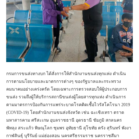
กรมการขนส่งทางบก ได้สั่งการให้สำนักงานขนส่งทุกแห่ง ดำเนิน
การตามนโยบายและมาตรการต่างๆ ของรัฐบาลและกระทรวง
คมนาคมอย่างเคร่งครัด โดยเฉพาะการตรวจสอบให้ผู้ประกอบการ
ขนส่ง รวมถึงผู้ให้บริการสถานีขนส่งผู้โดยสารทุกแห่ง ดำเนินการ
ตามมาตรการป้องกันการแพร่ระบาดโรคติดเชื้อไวรัสโคโรนา 2019
(COVID-19) โดยสำนักงานขนส่งจังหวัด เช่น ฉะเชิงเทรา ตราด
มหาสารคาม ศรีสะเกษ อุบลราชธานี อุดรธานี ชัยภูมิ สกลนคร
พัทลุง สระแก้ว พิษณุโลก ชุมพร อุทัยธานี สุโขทัย ตรัง สุรินทร์ พังงา
กาฬสินธุ์ บุรีรัมย์ แม่ฮ่องสอน นครศรีธรรมราช นครราชสีมา