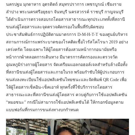
นครปฐม มุกดาหาร อุตรดิตถ์ สมุทรปราการ เพชรบูรณ์ เชียงราย
ลำปาง พระนครศรีอยุธยา จันทบุรี นครสวรรค์ ราชบุรี กาญจนบุรี
ได้ดำเนินการตรวจสอบรถโดยสารสาธารณะทุกประเภททั้งที่สถานี
ขนส่งผู้โดยสารและจุดตรวจคัดกรองในพื้นที่รับผิดชอบ
ประชาสัมพันธ์การปฏิบัติตามมาตรการ D-M-H-T-T ของศูนย์บริหาร
สถานการณ์การแพร่ระบาดของโรคติดเชื้อไวรัสโคโรนา 2019 อย่าง
เคร่งครัด โดยเฉพาะให้ผู้โดยสารต้องสวมหน้ากากอนามัยหรือ
หน้ากากผ้าตลอดการเดินทาง มีมาตรการคัดกรองและตรวจวัด
อุณหภูมิร่างกายผู้โดยสาร จัดเตรียมแอลกอฮอล์เจลสำหรับล้างมือทั้ง
ที่สถานีขนส่งผู้โดยสารและภายในรถ พร้อมกำชับให้ผู้ประกอบการ
ขนส่งลงทะเบียนใช้แอปพลิเคชันไทยชนะและจัดพิมพ์ QR Code เพื่อ
ให้ผู้โดยสารเช็คอิน-เช็คเอาท์ ทุกครั้งที่ใช้บริการรถโดยสาร
สาธารณะและที่สถานีขนส่งผู้โดยสาร ควบคู่กับการใช้แอปพลิเคชัน
“หมอชนะ” กรณีไม่สามารถใช้แอปพลิเคชันได้ ให้กรอกข้อมูลตาม
แบบฟอร์มที่กรมการขนส่งทางบกกำหนด