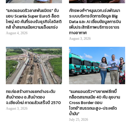
“แคดแอนดริวลาสพันธมิตร” รับ
ภัทรพงศ์ฯ”หนุนบวท.เร่งพัฒนา
มอบ Scania Super Euro5 ล็อต
ระบบบริหารจัดการข้อมูล Big
ใหญ่ 40 คันที่รองรับธุรกิจโลจิสติ
Data และ AI เชื่อมข้อมูลการบิน
กส์ ย้ำสแกนเนียความแข็งแกร่ง
เพิ่มประสิทธิภาพบริการจราจร
ทางอากาศ
August 4, 2026
August 3, 2026
ทช.ก่อสร้างทางแยกต่างระดับ
“แมคแอนดริวฯ”ขยายฟลีท!บิ๊
สันป่าตอง อ.สันป่าตอง
กล็อตสแกนเนีย 40 คัน ลุยงาน
จ.เชียงใหม่ คาดแล้วเสร็จปี 2570
Cross Border ตอบ
โจทย์“สมรรถนะสูง-ประหยัด
August 3, 2026
น้ำมัน”
July 25, 2026