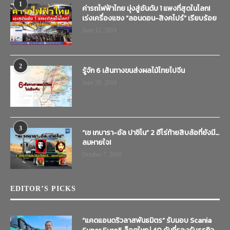
1
ค่ารถไฟฟ้าไทย มุ่งสู่อันดับ 1 แพงที่สุดในโลก!
เร่งเครื่องแซง “ลอนดอน-สิงคโปร์” เรียบร้อย
June 12, 2019
2
รู้จัก 6 เส้นทางขนส่งผลไม้ไทยไปจีน
June 20, 2019
3
“เช เกบารา-อัล ปาชิโน” 2 ฮีโร่ท้ายสิบล้อที่ยังมี…
ลมหายใจ!
October 7, 2019
EDITOR’S PICKS
“แคดแอนดริวลาสพันธมิตร” รับมอบ Scania