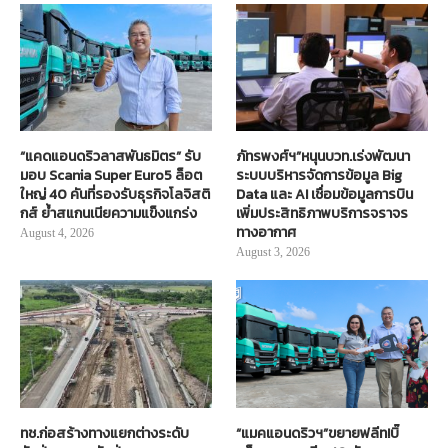
“แคดแอนดริวลาสพันธมิตร” รับ
ภัทรพงศ์ฯ”หนุนบวท.เร่งพัฒนา
มอบ Scania Super Euro5 ล็อต
ระบบบริหารจัดการข้อมูล Big
ใหญ่ 40 คันที่รองรับธุรกิจโลจิสติ
Data และ AI เชื่อมข้อมูลการบิน
กส์ ย้ำสแกนเนียความแข็งแกร่ง
เพิ่มประสิทธิภาพบริการจราจร
ทางอากาศ
August 4, 2026
August 3, 2026
ทช.ก่อสร้างทางแยกต่างระดับ
“แมคแอนดริวฯ”ขยายฟลีท!บิ๊