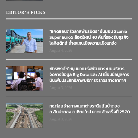
EDITOR’S PICKS
“แคดแอนดริวลาสพันธมิตร” รับมอบ Scania
Super Euro5 ล็อตใหญ่ 40 คันที่รองรับธุรกิจ
โลจิสติกส์ ย้ำสแกนเนียความแข็งแกร่ง
August 4, 2026
ภัทรพงศ์ฯ”หนุนบวท.เร่งพัฒนาระบบบริหาร
จัดการข้อมูล Big Data และ AI เชื่อมข้อมูลการ
บินเพิ่มประสิทธิภาพบริการจราจรทางอากาศ
August 3, 2026
ทช.ก่อสร้างทางแยกต่างระดับสันป่าตอง
อ.สันป่าตอง จ.เชียงใหม่ คาดแล้วเสร็จปี 2570
August 3, 2026