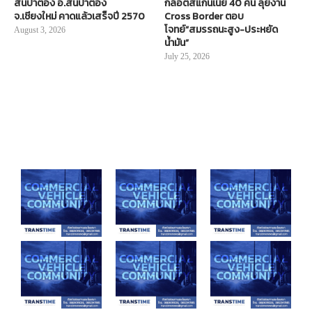
สันป่าตอง อ.สันป่าตอง
กล็อตสแกนเนีย 40 คัน ลุยงาน
จ.เชียงใหม่ คาดแล้วเสร็จปี 2570
Cross Border ตอบ
โจทย์“สมรรถนะสูง-ประหยัด
August 3, 2026
น้ำมัน”
July 25, 2026