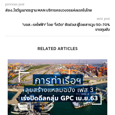
previous post
ส่อง..โชว์รูมมาตรฐาน MAN บริการครบวงจรแห่งแรกในไทย
next post
“บขส.-รถไฟฟ้า” โดย “โควิด” ซัดอ่วม! ผู้โดยสารวูบ 50-70%
ขาดทุนยับ
RELATED ARTICLES