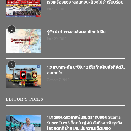
เร่งเครื่องแซง “ลอนดอน-สิงคโปร์” เรียบร้อย
June 12, 2019
2
รู้จัก 6 เส้นทางขนส่งผลไม้ไทยไปจีน
June 20, 2019
3
“เช เกบารา-อัล ปาชิโน” 2 ฮีโร่ท้ายสิบล้อที่ยังมี…
ลมหายใจ!
October 7, 2019
EDITOR’S PICKS
“แคดแอนดริวลาสพันธมิตร” รับมอบ Scania
Super Euro5 ล็อตใหญ่ 40 คันที่รองรับธุรกิจ
โลจิสติกส์ ย้ำสแกนเนียความแข็งแกร่ง