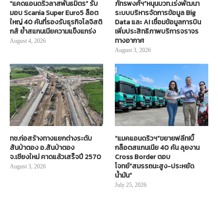
“แคดแอนดริวลาสพันธมิตร” รับ
ภัทรพงศ์ฯ”หนุนบวท.เร่งพัฒนา
มอบ Scania Super Euro5 ล็อต
ระบบบริหารจัดการข้อมูล Big
ใหญ่ 40 คันที่รองรับธุรกิจโลจิสติ
Data และ AI เชื่อมข้อมูลการบิน
กส์ ย้ำสแกนเนียความแข็งแกร่ง
เพิ่มประสิทธิภาพบริการจราจร
ทางอากาศ
August 4, 2026
August 3, 2026
ทช.ก่อสร้างทางแยกต่างระดับ
“แมคแอนดริวฯ”ขยายฟลีท!บิ๊
สันป่าตอง อ.สันป่าตอง
กล็อตสแกนเนีย 40 คัน ลุยงาน
จ.เชียงใหม่ คาดแล้วเสร็จปี 2570
Cross Border ตอบ
โจทย์“สมรรถนะสูง-ประหยัด
August 3, 2026
น้ำมัน”
July 25, 2026