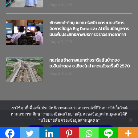
August 4, 2026
ภัทรพงศ์ฯ”หนุนบวท.เร่งพัฒนาระบบบริหาร
จัดการข้อมูล Big Data และ AI เชื่อมข้อมูลการ
บินเพิ่มประสิทธิภาพบริการจราจรทางอากาศ
August 3, 2026
ทช.ก่อสร้างทางแยกต่างระดับสันป่าตอง
อ.สันป่าตอง จ.เชียงใหม่ คาดแล้วเสร็จปี 2570
August 3, 2026
เราใช้คุกกี้เพื่อเพิ่มประสิทธิภาพและประสบการณ์ที่ดีในการใช้เว็บไซต์
ท่านสามารถศึกษารายละเอียดนโยบายคุ้มครองข้อมูลส่วนบุคคลได้ที่
@2018 - www.transtimenews.co. All Right Reserved.
รับทำเว็บไซต์
by CJ Soft
“นโยบายคุ้มครองข้อมูลส่วนบุคคล”
ยอมรับ
นโยบายคุ้มครองข้อมูลส่วนบุคคล