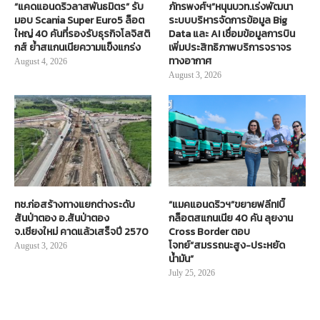
“แคดแอนดริวลาสพันธมิตร” รับ
ภัทรพงศ์ฯ”หนุนบวท.เร่งพัฒนา
มอบ Scania Super Euro5 ล็อต
ระบบบริหารจัดการข้อมูล Big
ใหญ่ 40 คันที่รองรับธุรกิจโลจิสติ
Data และ AI เชื่อมข้อมูลการบิน
กส์ ย้ำสแกนเนียความแข็งแกร่ง
เพิ่มประสิทธิภาพบริการจราจร
ทางอากาศ
August 4, 2026
August 3, 2026
ทช.ก่อสร้างทางแยกต่างระดับ
“แมคแอนดริวฯ”ขยายฟลีท!บิ๊
สันป่าตอง อ.สันป่าตอง
กล็อตสแกนเนีย 40 คัน ลุยงาน
จ.เชียงใหม่ คาดแล้วเสร็จปี 2570
Cross Border ตอบ
โจทย์“สมรรถนะสูง-ประหยัด
August 3, 2026
น้ำมัน”
July 25, 2026