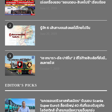
เร่งเครื่องแซง “ลอนดอน-สิงคโปร์” เรียบร้อย
June 12, 2019
2
รู้จัก 6 เส้นทางขนส่งผลไม้ไทยไปจีน
June 20, 2019
3
“เช เกบารา-อัล ปาชิโน” 2 ฮีโร่ท้ายสิบล้อที่ยังมี…
ลมหายใจ!
October 7, 2019
EDITOR’S PICKS
“แคดแอนดริวลาสพันธมิตร” รับมอบ Scania
Super Euro5 ล็อตใหญ่ 40 คันที่รองรับธุรกิจ
โลจิสติกส์ ย้ำสแกนเนียความแข็งแกร่ง