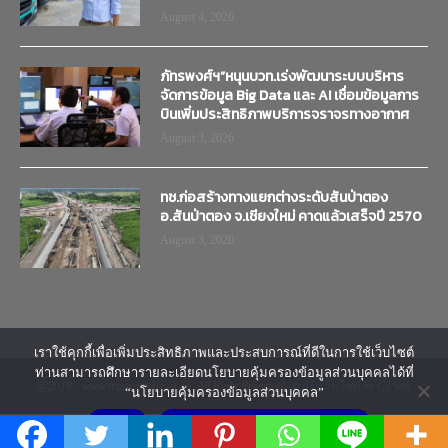
August 4, 2026
ภัทรพงศ์ฯ”หนุนบวท.เร่งพัฒนาระบบบริหาร
จัดการข้อมูล Big Data และ AI เชื่อมข้อมูลการ
บินเพิ่มประสิทธิภาพบริการจราจรทางอากาศ
August 3, 2026
ทช.ก่อสร้างทางแยกต่างระดับสันป่าตอง
อ.สันป่าตอง จ.เชียงใหม่ คาดแล้วเสร็จปี 2570
August 3, 2026
เราใช้คุกกี้เพื่อเพิ่มประสิทธิภาพและประสบการณ์ที่ดีในการใช้เว็บไซต์
ท่านสามารถศึกษารายละเอียดนโยบายคุ้มครองข้อมูลส่วนบุคคลได้ที่
@2018 - www.transtimenews.co. All Right Reserved.
รับทำเว็บไซต์
by CJ Soft
“นโยบายคุ้มครองข้อมูลส่วนบุคคล”
ยอมรับ
นโยบายคุ้มครองข้อมูลส่วนบุคคล