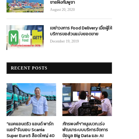
ชายฝั่งกัมพูชา
August 20, 2020
เขย่าวงการ Food Delivery เมื่อผู้ให้
บริการขอส่วนแบ่งยอดขาย
December 19, 2019
RECENT POSTS
“แมคแอนดริว แอนด์ พาร์ท
ภัทรพงศ์ฯ”หนุนบวท.เร่ง
เนอร์”รับมอบ Scania
พัฒนาระบบบริหารจัดการ
Super Euro5 ล็อตใหญ่ 40
ข้อมูล Big Data และ AI