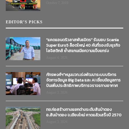
October 7, 2019
EDITOR’S PICKS
“แคดแอนดริวลาสพันธมิตร” รับมอบ Scania
Super Euro5 ล็อตใหญ่ 40 คันที่รองรับธุรกิจ
โลจิสติกส์ ย้ำสแกนเนียความแข็งแกร่ง
August 4, 2026
ภัทรพงศ์ฯ”หนุนบวท.เร่งพัฒนาระบบบริหาร
จัดการข้อมูล Big Data และ AI เชื่อมข้อมูลการ
บินเพิ่มประสิทธิภาพบริการจราจรทางอากาศ
August 3, 2026
ทช.ก่อสร้างทางแยกต่างระดับสันป่าตอง
อ.สันป่าตอง จ.เชียงใหม่ คาดแล้วเสร็จปี 2570
August 3, 2026