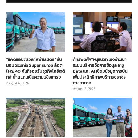
“แคดแอนดริวลาสพันธมิตร” รับ
ภัทรพงศ์ฯ”หนุนบวท.เร่งพัฒนา
มอบ Scania Super Euro5 ล็อต
ระบบบริหารจัดการข้อมูล Big
ใหญ่ 40 คันที่รองรับธุรกิจโลจิสติ
Data และ AI เชื่อมข้อมูลการบิน
กส์ ย้ำสแกนเนียความแข็งแกร่ง
เพิ่มประสิทธิภาพบริการจราจร
ทางอากาศ
August 4, 2026
August 3, 2026