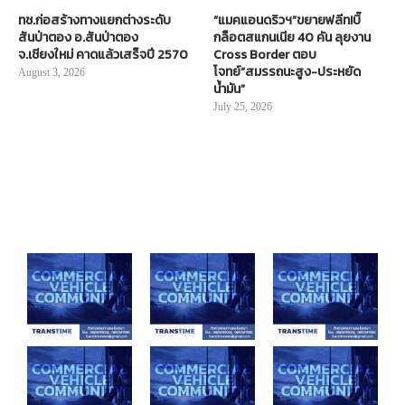
ทช.ก่อสร้างทางแยกต่างระดับ
“แมคแอนดริวฯ”ขยายฟลีท!บิ๊
สันป่าตอง อ.สันป่าตอง
กล็อตสแกนเนีย 40 คัน ลุยงาน
จ.เชียงใหม่ คาดแล้วเสร็จปี 2570
Cross Border ตอบ
โจทย์“สมรรถนะสูง-ประหยัด
August 3, 2026
น้ำมัน”
July 25, 2026