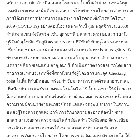
หน้ากากอนามัย-ล้างมือ-สแกนไทยชนะ โดยให้สำนักงานขนส่งทุก
แห่งทั่วประเทศ ลงพื้นที่ตรวจสอบการให้บริการรถโดยสารสาธารณะ
ภายใต้มาตรการป้องกันการแพร่ระบาดโรคติดเชื้อไวรัสโคโรนา
2019 (COVID-19) อย่างต่อเนื่อง เฉพาะวันนี้ (19 พฤศจิกายน 2563)
สำนักงานขนส่งจังหวัด เช่น อุดรธานี มหาสารคาม อุบลราชธานี
บุรีรัมย์ สุโขทัย ชัยภูมิ ตราด ประจวบคีรีขันธ์ พิษณุโลก หนองคาย
เชียงใหม่ ชุมพร อุตรดิตถ์ ระนอง ศรีสะเกษ สมุทรปราการ อุทัยธานี
พระนครศรีอยุธยา แม่ฮ่องสอน สระแก้ว มุกดาหาร ลำปาง ระยอง
นครราชสีมา ขอนแก่น กาญจนบุรี ดำเนินการตรวจสอบรถโดยสาร
สาธารณะทุกประเภททั้งที่สถานีขนส่งผู้โดยสารและจุด Checking
point ในพื้นที่รับผิดชอบ พร้อมกำชับมาตรการทางด้านสาธารณสุข
เพื่อป้องกันการแพร่ระบาดของโรคโควิด-19 โดยเฉพาะให้ผู้โดยสาร
ต้องสวมหน้ากากอนามัยหรือหน้ากากผ้าตลอดการเดินทาง พร้อมขอ
ความร่วมมือหน่วยงานที่เกี่ยวข้องดูแลและจัดระเบียบภายในสถานี
ขนส่งผู้โดยสารทุกแห่ง อาทิ การรักษาความสะอาดห้องน้ำ ชาน
ชาลา ลานจอดรถ ตรวจสอบไฟฟ้าส่องสว่างให้เพียงพอ จัดระเบียบ
การเดินรถและการจราจรให้เหมาะสมคล่องตัว และเข้มงวด
มาตรการคัดกรองผู้โดยสาร โดยการตรวจวัดอุณหภูมิร่างกายไม่ให้