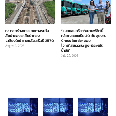
ทช.ก่อสร้างทางแยกต่างระดับ
“แมคแอนดริวฯ”ขยายฟลีท!บิ๊
สันป่าตอง อ.สันป่าตอง
กล็อตสแกนเนีย 40 คัน ลุยงาน
จ.เชียงใหม่ คาดแล้วเสร็จปี 2570
Cross Border ตอบ
โจทย์“สมรรถนะสูง-ประหยัด
August 3, 2026
น้ำมัน”
July 25, 2026