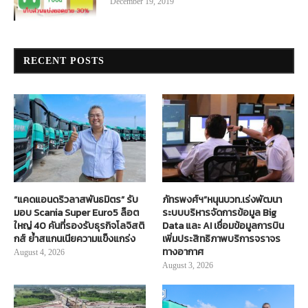
December 19, 2019
RECENT POSTS
“แคดแอนดริวลาสพันธมิตร” รับ
ภัทรพงศ์ฯ”หนุนบวท.เร่งพัฒนา
มอบ Scania Super Euro5 ล็อต
ระบบบริหารจัดการข้อมูล Big
ใหญ่ 40 คันที่รองรับธุรกิจโลจิสติ
Data และ AI เชื่อมข้อมูลการบิน
กส์ ย้ำสแกนเนียความแข็งแกร่ง
เพิ่มประสิทธิภาพบริการจราจร
ทางอากาศ
August 4, 2026
August 3, 2026