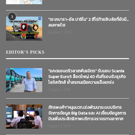
3
“เช เกบารา-อัล ปาชิโน” 2 ฮีโร่ท้ายสิบล้อที่ยังมี…
ลมหายใจ!
October 7, 2019
EDITOR’S PICKS
“แคดแอนดริวลาสพันธมิตร” รับมอบ Scania
Super Euro5 ล็อตใหญ่ 40 คันที่รองรับธุรกิจ
โลจิสติกส์ ย้ำสแกนเนียความแข็งแกร่ง
August 4, 2026
ภัทรพงศ์ฯ”หนุนบวท.เร่งพัฒนาระบบบริหาร
จัดการข้อมูล Big Data และ AI เชื่อมข้อมูลการ
บินเพิ่มประสิทธิภาพบริการจราจรทางอากาศ
August 3, 2026