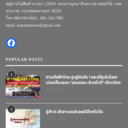
หมู่บ้านไอฟีลด์ บางนา 239/61 ถนนกาญจนาภิเษก แขวงดอกไม้, เขต
ประเวศ, กรุงเทพมหานคร 10250
โทร.086-910-9026 , 081-234-7985
email: transtimenews@gmail.com
POPULAR POSTS
1
ค่ารถไฟฟ้าไทย มุ่งสู่อันดับ 1 แพงที่สุดในโลก!
เร่งเครื่องแซง “ลอนดอน-สิงคโปร์” เรียบร้อย
June 12, 2019
2
รู้จัก 6 เส้นทางขนส่งผลไม้ไทยไปจีน
June 20, 2019