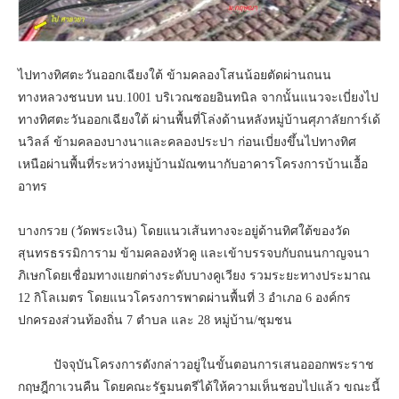
ไปทางทิศตะวันออกเฉียงใต้ ข้ามคลองโสนน้อยตัดผ่านถนน
ทางหลวงชนบท นบ.1001 บริเวณซอยอินทนิล จากนั้นแนวจะเบี่ยงไป
ทางทิศตะวันออกเฉียงใต้ ผ่านพื้นที่โล่งด้านหลังหมู่บ้านศุภาลัยการ์เด้
นวิลล์ ข้ามคลองบางนาและคลองประปา ก่อนเบี่ยงขึ้นไปทางทิศ
เหนือผ่านพื้นที่ระหว่างหมู่บ้านมัณฑนากับอาคารโครงการบ้านเอื้อ
อาทร
บางกรวย (วัดพระเงิน) โดยแนวเส้นทางจะอยู่ด้านทิศใต้ของวัด
สุนทรธรรมิการาม ข้ามคลองหัวคู และเข้าบรรจบกับถนนกาญจนา
ภิเษกโดยเชื่อมทางแยกต่างระดับบางคูเวียง รวมระยะทางประมาณ
12 กิโลเมตร โดยแนวโครงการพาดผ่านพื้นที่ 3 อำเภอ 6 องค์กร
ปกครองส่วนท้องถิ่น 7 ตำบล และ 28 หมู่บ้าน/ชุมชน
ปัจจุบันโครงการดังกล่าวอยู่ในขั้นตอนการเสนอออกพระราช
กฤษฎีกาเวนคืน โดยคณะรัฐมนตรีได้ให้ความเห็นชอบไปแล้ว ขณะนี้