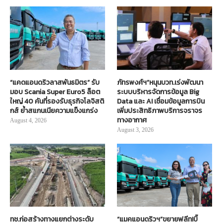
“แคดแอนดริวลาสพันธมิตร” รับ
ภัทรพงศ์ฯ”หนุนบวท.เร่งพัฒนา
มอบ Scania Super Euro5 ล็อต
ระบบบริหารจัดการข้อมูล Big
ใหญ่ 40 คันที่รองรับธุรกิจโลจิสติ
Data และ AI เชื่อมข้อมูลการบิน
กส์ ย้ำสแกนเนียความแข็งแกร่ง
เพิ่มประสิทธิภาพบริการจราจร
ทางอากาศ
August 4, 2026
August 3, 2026
ทช.ก่อสร้างทางแยกต่างระดับ
“แมคแอนดริวฯ”ขยายฟลีท!บิ๊