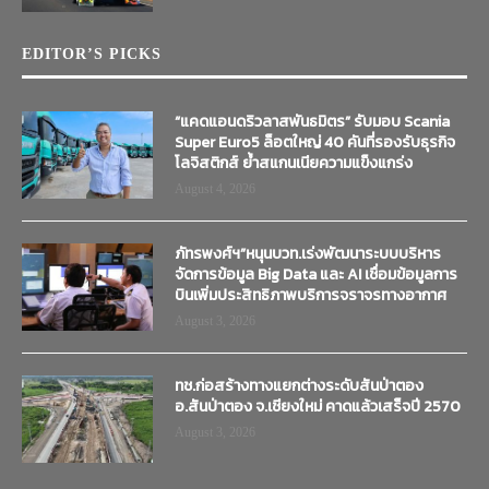
EDITOR’S PICKS
“แคดแอนดริวลาสพันธมิตร” รับมอบ Scania
Super Euro5 ล็อตใหญ่ 40 คันที่รองรับธุรกิจ
โลจิสติกส์ ย้ำสแกนเนียความแข็งแกร่ง
August 4, 2026
ภัทรพงศ์ฯ”หนุนบวท.เร่งพัฒนาระบบบริหาร
จัดการข้อมูล Big Data และ AI เชื่อมข้อมูลการ
บินเพิ่มประสิทธิภาพบริการจราจรทางอากาศ
August 3, 2026
ทช.ก่อสร้างทางแยกต่างระดับสันป่าตอง
อ.สันป่าตอง จ.เชียงใหม่ คาดแล้วเสร็จปี 2570
August 3, 2026