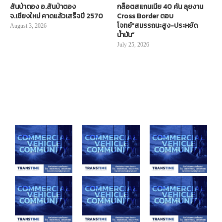
สันป่าตอง อ.สันป่าตอง
กล็อตสแกนเนีย 40 คัน ลุยงาน
จ.เชียงใหม่ คาดแล้วเสร็จปี 2570
Cross Border ตอบ
โจทย์“สมรรถนะสูง-ประหยัด
August 3, 2026
น้ำมัน”
July 25, 2026