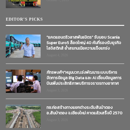
EDITOR’S PICKS
“แคดแอนดริวลาสพันธมิตร” รับมอบ Scania
Super Euro5 ล็อตใหญ่ 40 คันที่รองรับธุรกิจ
โลจิสติกส์ ย้ำสแกนเนียความแข็งแกร่ง
August 4, 2026
ภัทรพงศ์ฯ”หนุนบวท.เร่งพัฒนาระบบบริหาร
จัดการข้อมูล Big Data และ AI เชื่อมข้อมูลการ
บินเพิ่มประสิทธิภาพบริการจราจรทางอากาศ
August 3, 2026
ทช.ก่อสร้างทางแยกต่างระดับสันป่าตอง
อ.สันป่าตอง จ.เชียงใหม่ คาดแล้วเสร็จปี 2570
August 3, 2026