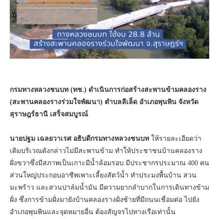
กรมทางหลวงชนบท (ทช.) ดำเนินการก่อสร้างสะพานข้ามคลองราง
(สะพานคลองรางร่วมใจพัฒนา) ตำบลลีเล็ด อำเภอพุนพิน จังหวัด
สุราษฎร์ธานี เสร็จสมบูรณ์
นายปฐม เฉลยวาเรศ อธิบดีกรมทางหลวงชนบท
ให้รายละเอียดว่า
เดิมบริเวณดังกล่าวไม่มีสะพานข้าม ทำให้ประชาชนบ้านคลองราง
ฝั่งขวาซึ่งมีสภาพเป็นเกาะมีน้ำล้อมรอบ มีประชากรประมาณ 400 คน
ส่วนใหญ่ประกอบอาชีพเพาะเลี้ยงสัตว์น้ำ ทำประมงพื้นบ้าน สวน
มะพร้าว และสวนปาล์มน้ำมัน มีความยากลำบากในการเดินทางข้าม
ฝั่ง ซึ่งการข้ามฝั่งมายังบ้านคลองรางฝั่งซ้ายที่มีถนนเชื่อมต่อ ไปยัง
อำเภอพุนพินและจุดหมายอื่น ต้องสัญจรไปทางเรือเท่านั้น