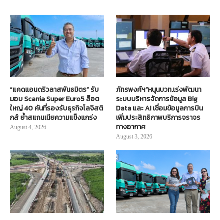
“แคดแอนดริวลาสพันธมิตร” รับ
ภัทรพงศ์ฯ”หนุนบวท.เร่งพัฒนา
มอบ Scania Super Euro5 ล็อต
ระบบบริหารจัดการข้อมูล Big
ใหญ่ 40 คันที่รองรับธุรกิจโลจิสติ
Data และ AI เชื่อมข้อมูลการบิน
กส์ ย้ำสแกนเนียความแข็งแกร่ง
เพิ่มประสิทธิภาพบริการจราจร
ทางอากาศ
August 4, 2026
August 3, 2026