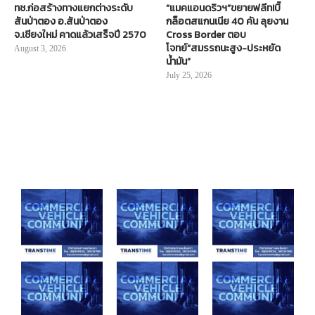
ทช.ก่อสร้างทางแยกต่างระดับ
“แมคแอนดริวฯ”ขยายฟลีท!บิ๊
สันป่าตอง อ.สันป่าตอง
กล็อตสแกนเนีย 40 คัน ลุยงาน
จ.เชียงใหม่ คาดแล้วเสร็จปี 2570
Cross Border ตอบ
โจทย์“สมรรถนะสูง-ประหยัด
August 3, 2026
น้ำมัน”
July 25, 2026