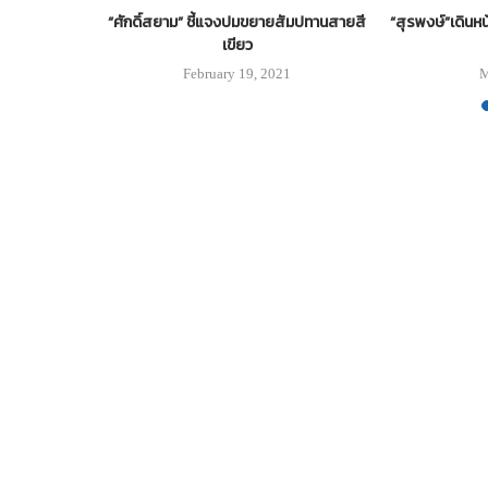
้นรถเมล์ฟรีวัน
“ศักดิ์สยาม” ชี้แจงปมขยายสัมปทานสายสี
“สุรพงษ์”เดินห
เขียว
3
February 19, 2021
M