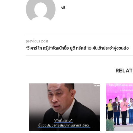
previous post
“วี คาร์ โก กรุ๊ป”จัดหนักซื้อ ยูดี ทรัคส์ 10 คันเข้าประจำฝูงขนส่ง
RELAT