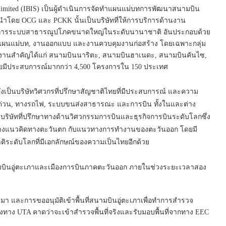
 Limited (IBIS) เป็นผู้ดำเนินการจัดทำแผนแม่บทการพัฒนาสนามบิน
่งนำโดย OCG และ PCKK นั้นเป็นบริษัทที่ให้การบริการด้านงาน
ครงการระบบสาธารณูปโภคขนาดใหญ่ในระดับนานาชาติ อันประกอบด้วย
แผนแม่บท, งานออกแบบ และงานควบคุมงานก่อสร้าง โดยเฉพาะกลุ่ม
ยผลงานสำคัญได้แก่ สนามบินนาริตะ, สนามบินฮาเนดะ, สนามบินคันไซ,
ดยมีประสบการณ์มากกว่า 4,500 โครงการใน 150 ประเทศ
 ซึ่งเป็นบริษัทวิศวกรที่ปรึกษาสัญชาติไทยที่มีประสบการณ์ และความ
ด่วน, ทางรถไฟ, ระบบขนส่งสาธารณะ และการบิน ทั้งในและต่าง
็นบริษัทที่ปรึกษาทางด้านวิศวกรรมการบินและธุรกิจการบินระดับโลกซึ่ง
ว่างแนวคิดทางตะวันตก กับแนวทางการทำงานของตะวันออก โดยมี
ติระดับโลกที่มีเอกลักษณ์ของความเป็นไทยอีกด้วย
มบินอู่ตะเภาและเมืองการบินภาคตะวันออก ภายในช่วงระยะเวลาสอง
่านมา และการขออนุมัติเข้าพื้นที่สนามบินอู่ตะเภาเพื่อทำการสำรวจ
งทาง UTA คาดว่าจะเข้าสำรวจพื้นที่จริงและรับมอบพื้นที่จากทาง EEC