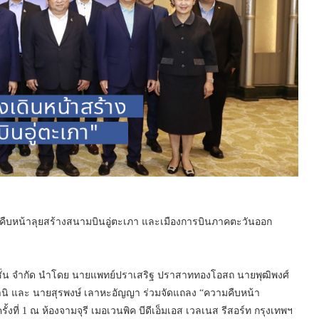
UTA คืบหน้าลุยสร้างสนามบินอู่ตะเภา และเมืองการบินภาคตะวันออก
ิเอชั่น จำกัด นำโดย นายแพทย์ปราเสริฐ ปราสาททองโอสถ นายพุฒิพงศ์
ิ และ นายสุรพงษ์ เลาหะอัญญา ร่วมจัดแถลง “ความคืบหน้า
ี่ 1 ณ ห้องจามจุรี เมอเวนพิค บีดีเอ็มเอส เวลเนส รีสอร์ท กรุงเทพฯ