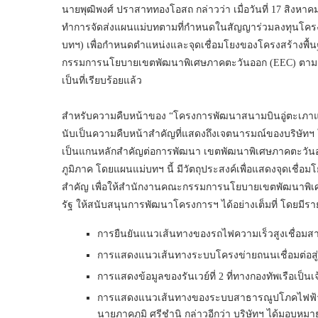
นายพุฒิพงศ์ ปราสาททองโอสถ กล่าวว่า เมื่อวันที่ 17 สิงหาคม 
ทำการจัดส่งแผนแม่บทตามที่กำหนดในสัญญาร่วมลงทุนโคร
บทฯ) เพื่อกำหนดตำแหน่งและจุดเชื่อมโยงของโครงสร้างพ
กรรมการนโยบายเขตพัฒนาพิเศษภาคตะวันออก (EEC) ตามก
เป็นที่เรียบร้อยแล้ว
สำหรับความคืบหน้าของ “โครงการพัฒนาสนามบินอู่ตะเภาแ
นับเป็นความคืบหน้าสำคัญที่แสดงถึงเจตนารมณ์ของบริษัทฯ 
เป็นแกนหลักสำคัญต่อการพัฒนา เขตพัฒนาพิเศษภาคตะวันอ
ภูมิภาค โดยแผนแม่บทฯ นี้ มีวัตถุประสงค์เพื่อแสดงจุดเช
สำคัญ เพื่อให้สำนักงานคณะกรรมการนโยบายเขตพัฒนาพิ
รัฐ ให้สนับสนุนการพัฒนาโครงการฯ ได้อย่างเต็มที่ โดยมีราย
การยืนยันแนวเส้นทางของรถไฟความเร็วสูงเชื่อม
การแสดงแนวเส้นทางระบบโครงข่ายถนนเชื่อมต่อสู
การแสดงข้อมูลของรันเวย์ที่ 2 ที่ทางกองทัพเรือเป็
การแสดงแนวเส้นทางของระบบสาธารณูปโภคไฟฟ้า ป
นายภาคภูมิ ศรีชำนิ กล่าวอีกว่า บริษัทฯ ได้มอบหมายใ