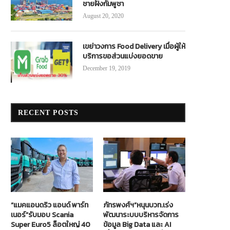
ชายฝั่งกัมพูชา
จะไปไหน? มาตรวจควันดำก่อน!
‘ศักดิ์สยาม’ ร่วมชมทดสอบ Rub
August 20, 2020
Fender Barrier
March 31, 2021
February 21, 2020
เขย่าวงการ Food Delivery เมื่อผู้ให้
บริการขอส่วนแบ่งยอดขาย
December 19, 2019
RECENT POSTS
“แมคแอนดริว แอนด์ พาร์ท
ภัทรพงศ์ฯ”หนุนบวท.เร่ง
เนอร์”รับมอบ Scania
พัฒนาระบบบริหารจัดการ
Super Euro5 ล็อตใหญ่ 40
ข้อมูล Big Data และ AI