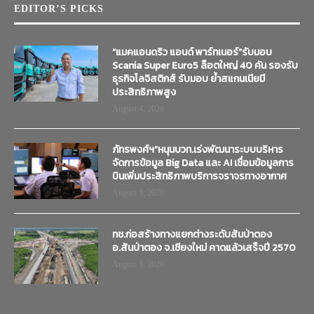
EDITOR’S PICKS
“แมคแอนดริว แอนด์ พาร์ทเนอร์”รับมอบ
Scania Super Euro5 ล็อตใหญ่ 40 คัน รองรับ
ธุรกิจโลจิสติกส์ รับมอบ ย้ำสแกนเนียมี
ประสิทธิภาพสูง
August 4, 2026
ภัทรพงศ์ฯ”หนุนบวท.เร่งพัฒนาระบบบริหาร
จัดการข้อมูล Big Data และ AI เชื่อมข้อมูลการ
บินเพิ่มประสิทธิภาพบริการจราจรทางอากาศ
August 3, 2026
ทช.ก่อสร้างทางแยกต่างระดับสันป่าตอง
อ.สันป่าตอง จ.เชียงใหม่ คาดแล้วเสร็จปี 2570
August 3, 2026