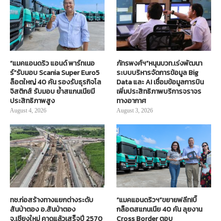
“แมคแอนดริว แอนด์ พาร์ทเนอ
ภัทรพงศ์ฯ”หนุนบวท.เร่งพัฒนา
ร์”รับมอบ Scania Super Euro5
ระบบบริหารจัดการข้อมูล Big
ล็อตใหญ่ 40 คัน รองรับธุรกิจโล
Data และ AI เชื่อมข้อมูลการบิน
จิสติกส์ รับมอบ ย้ำสแกนเนียมี
เพิ่มประสิทธิภาพบริการจราจร
ประสิทธิภาพสูง
ทางอากาศ
August 4, 2026
August 3, 2026
ทช.ก่อสร้างทางแยกต่างระดับ
“แมคแอนดริวฯ”ขยายฟลีท!บิ๊
สันป่าตอง อ.สันป่าตอง
กล็อตสแกนเนีย 40 คัน ลุยงาน
จ.เชียงใหม่ คาดแล้วเสร็จปี 2570
Cross Border ตอบ