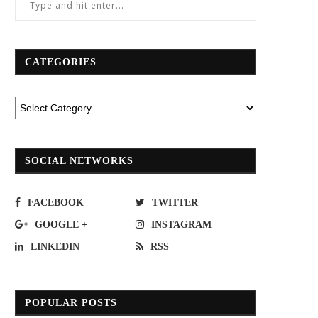
CATEGORIES
ทยเวียตเจ็ทจัดโปรฯปัง“11.11 บินสนุก สุข
พีทีที สเตชั่น จัดโปรลดทันที!สมาชิ
สิ้นปี”ตั๋วเริ่มต้น711บาท
พลัสรับส่วนลด 3 บาท/ลิตรเมื่อจ่า
xplORe wallet
November 7, 2022
March 31, 2025
SOCIAL NETWORKS
FACEBOOK
TWITTER
GOOGLE +
INSTAGRAM
LINKEDIN
RSS
POPULAR POSTS