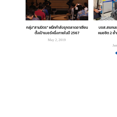
สอาร์เอส
กลุ่ม“สามมิตร” ผนึกกำลังรุกตลาดอาเซียน
บขส.สแกนเข
รม SCANIA
ตั้งเป้าเบอร์หนึ่งภายในปี 2567
หมอชิต 2 ย้ำ
show
May 2, 2019
23
Ja