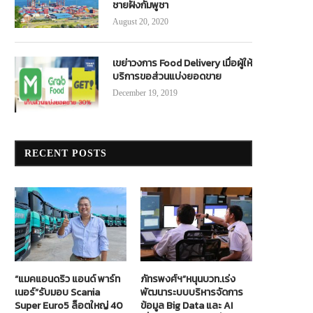
ชายฝั่งกัมพูชา
August 20, 2020
เขย่าวงการ Food Delivery เมื่อผู้ให้
บริการขอส่วนแบ่งยอดขาย
December 19, 2019
RECENT POSTS
“แมคแอนดริว แอนด์ พาร์ท
ภัทรพงศ์ฯ”หนุนบวท.เร่ง
เนอร์”รับมอบ Scania
พัฒนาระบบบริหารจัดการ
Super Euro5 ล็อตใหญ่ 40
ข้อมูล Big Data และ AI