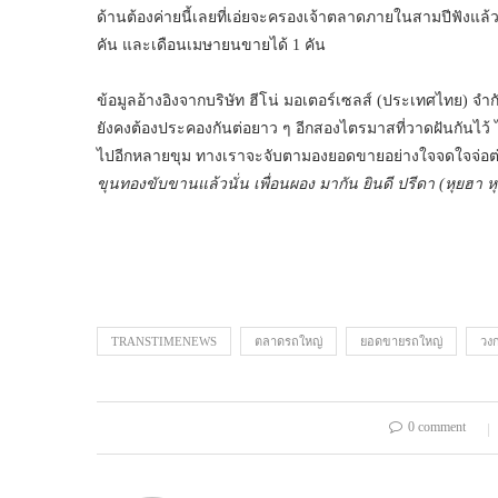
ด้านต้องค่ายนี้เลยที่เอ่ยจะครองเจ้าตลาดภายในสามปีฟังแล
คัน และเดือนเมษายนขายได้ 1 คัน
ข้อมูลอ้างอิงจากบริษัท ฮีโน่ มอเตอร์เซลส์ (ประเทศไทย) 
ยังคงต้องประคองกันต่อยาว ๆ อีกสองไตรมาสที่วาดฝันกันไว้ ไม
ไปอีกหลายขุม ทางเราจะจับตามองยอดขายอย่างใจจดใจจ่อต่อ
ขุนทองขับขานแล้วนั่น เพื่อนผอง มากัน ยินดี ปรีดา (หุยฮา ห
TRANSTIMENEWS
ตลาดรถใหญ่
ยอดขายรถใหญ่
วง
0 comment