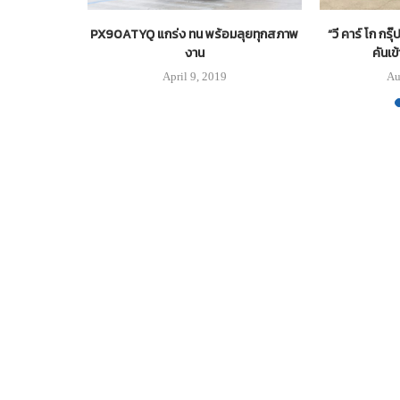
ัติระดับ 4 รถ
PX90ATYQ แกร่ง ทน พร้อมลุยทุกสภาพ
“วี คาร์ โก กรุ๊
รั้งแรก
งาน
คันเข
18
April 9, 2019
Au