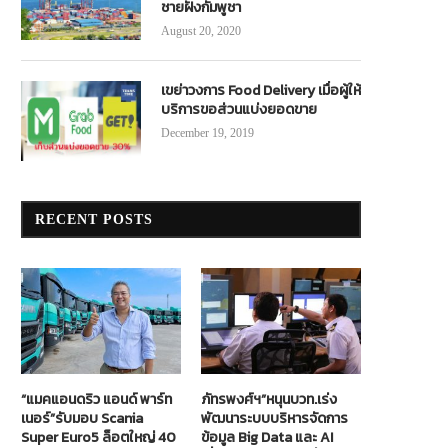
ชายฝั่งกัมพูชา
August 20, 2020
เขย่าวงการ Food Delivery เมื่อผู้ให้
บริการขอส่วนแบ่งยอดขาย
December 19, 2019
RECENT POSTS
“แมคแอนดริว แอนด์ พาร์ท
ภัทรพงศ์ฯ”หนุนบวท.เร่ง
เนอร์”รับมอบ Scania
พัฒนาระบบบริหารจัดการ
Super Euro5 ล็อตใหญ่ 40
ข้อมูล Big Data และ AI