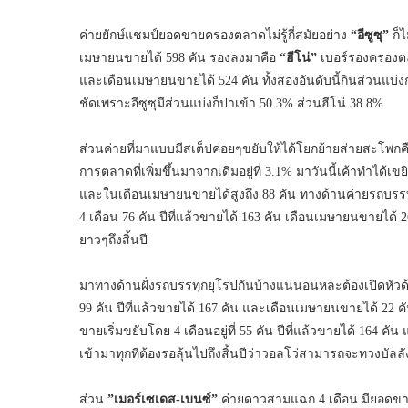
ค่ายยักษ์แชมป์ยอดขายครองตลาดไม่รู้กี่สมัยอย่าง
“อีซูซุ”
ก็ไ
เมษายนขายได้ 598 คัน รองลงมาคือ
“ฮีโน่”
เบอร์รองครองตลา
และเดือนเมษายนขายได้ 524 คัน ทั้งสองอันดับนี้กินส่วนแบ่งก
ชัดเพราะอีซูซุมีส่วนแบ่งก็ปาเข้า 50.3% ส่วนฮีโน่ 38.8%
ส่วนค่ายที่มาแบบมีสเต็ปค่อยๆขยับให้ได้โยกย้ายส่ายสะโพกค
การตลาดที่เพิ่มขึ้นมาจากเดิมอยู่ที่ 3.1% มาวันนี้เค้าทำได้เข
และในเดือนเมษายนขายได้สูงถึง 88 คัน ทางด้านค่ายรถบรรทุก
4 เดือน 76 คัน ปีที่แล้วขายได้ 163 คัน เดือนเมษายนขายได้
ยาวๆถึงสิ้นปี
มาทางด้านฝั่งรถบรรทุกยุโรปกันบ้างแน่นอนหละต้องเปิดหัวด
99 คัน ปีที่แล้วขายได้ 167 คัน และเดือนเมษายนขายได้ 22 คั
ขายเริ่มขยับโดย 4 เดือนอยู่ที่ 55 คัน ปีที่แล้วขายได้ 164 
เข้ามาทุกทีต้องรอลุ้นไปถึงสิ้นปีว่าวอลโว่สามารถจะทวงบัลลัง
ส่วน
”เมอร์เซเดส-เบนซ์”
ค่ายดาวสามแฉก 4 เดือน มียอดขายอย