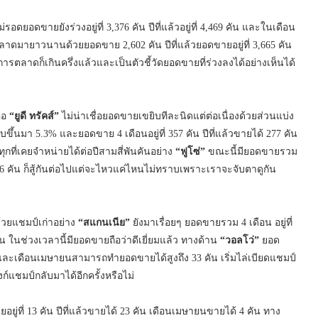
ม่รอดยอดขายยังร่วงอยู่ที่ 3,376 คัน ปีที่แล้วอยู่ที่ 4,469 คัน และในเดือน
ดมายาวนานด้วยยอดขาย 2,602 คัน ปีที่แล้วยอดขายอยู่ที่ 3,665 คัน
ารตลาดก็เกินครึ่งแล้วและเป็นตัวชี้วัดยอดขายที่ร่วงลงได้อย่างเห็นได้
ือ
“ยูดี ทรัคส์”
ไม่น่าเชื่อยอดขายเขยิบทีละนิดแต่ต่อเนื่องด้วยส่วนแบ่ง
ยิบขึ้นมา 5.3% และยอดขาย 4 เดือนอยู่ที่ 357 คัน ปีที่แล้วขายได้ 277 คัน
ที่เคยจำหน่ายได้ต่อปีสามสี่พันคันอย่าง
“ฟูโซ่”
ขณะนี้มียอดขายรวม
 26 คัน ก็สู้กันต่อไปแต่จะไหวแค่ไหนไม่ทราบเพราะเราจะจับตาดูกัน
้วยแชมป์เก่าอย่าง
“สแกนเนีย”
ยังมาเรื่อยๆ ยอดขายรวม 4 เดือน อยู่ที่
น ในช่วงเวลานี้มียอดขายถือว่าดีเยี่ยมแล้ว ทางด้าน
“วอลโว่”
ยอด
คัน และเดือนเมษายนสามารถทำยอดขายได้สูงถึง 33 คัน เริ่มไล่เบียดแชมป์
ก์แชมป์กลับมาได้อีกครั้งหรือไม่
ู่ที่ 13 คัน ปีที่แล้วขายได้ 23 คัน เดือนเมษายนขายได้ 4 คัน ทาง