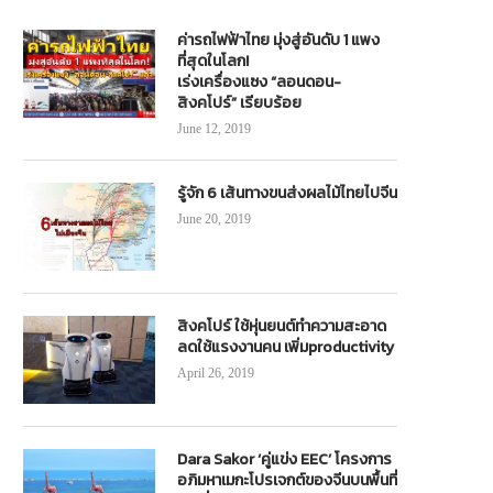
ค่ารถไฟฟ้าไทย มุ่งสู่อันดับ 1 แพง
 เปิดตัว พีทีที สเตชั่น แฟลกชิป วิภาวดี
“คาลเท็กซ์”จับมือ”เคอรี่ เอ็กซ์เพรส
ที่สุดในโลก!
 ต้นแบบการออกแบบสู่การขยายสถานี
100 สาขา จุดรับ-ส่งพัสดุในปั๊มน้ำ
เร่งเครื่องแซง “ลอนดอน-
แห่งอนาคต
เท็กซ์
สิงคโปร์” เรียบร้อย
December 14, 2023
July 26, 2024
June 12, 2019
รู้จัก 6 เส้นทางขนส่งผลไม้ไทยไปจีน
June 20, 2019
สิงคโปร์ ใช้หุ่นยนต์ทำความสะอาด
ลดใช้แรงงานคน เพิ่มproductivity
April 26, 2019
Dara Sakor ‘คู่แข่ง EEC’ โครงการ
อภิมหาเมกะโปรเจกต์ของจีนบนพื้นที่