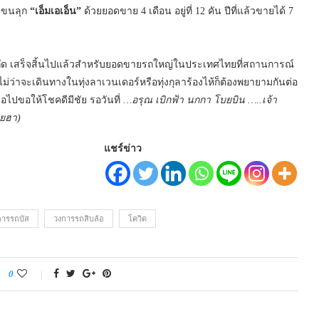
้วขนลุก
“เอ็มเอเอ็น”
ด้วยยอดขาย 4 เดือน อยู่ที่ 12 คัน ปีที่แล้วขายได้ 7
จำกัด เสร็จสิ้นไปแล้วสำหรับยอดขายรถใหญ่ในประเทศไทยที่สถานการณ์
่ว่าจะเดินทางในทุ่งลาเวนเดอร์หรือทุ่งกุลาร้องไห้ก็ต้องพยายามกันต่อ
ไปขอให้โชคดีมีชัย รอวันที่
…อรุณ เบิกฟ้า นกกา โบยบิน …..เจ้า
ุยฮา)
แชร์ข่าว
การรถบัส
วงการรถสิบล้อ
โควิด
0