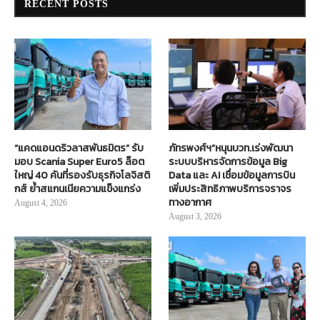
RECENT POSTS
“แคดแอนดริวลาสพันธมิตร” รับ
ภัทรพงศ์ฯ”หนุนบวท.เร่งพัฒนา
มอบ Scania Super Euro5 ล็อต
ระบบบริหารจัดการข้อมูล Big
ใหญ่ 40 คันที่รองรับธุรกิจโลจิสติ
Data และ AI เชื่อมข้อมูลการบิน
กส์ ย้ำสแกนเนียความแข็งแกร่ง
เพิ่มประสิทธิภาพบริการจราจร
ทางอากาศ
August 4, 2026
August 3, 2026