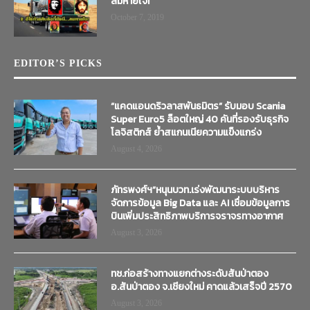
ลมหายใจ!
October 7, 2019
EDITOR’S PICKS
“แคดแอนดริวลาสพันธมิตร” รับมอบ Scania
Super Euro5 ล็อตใหญ่ 40 คันที่รองรับธุรกิจ
โลจิสติกส์ ย้ำสแกนเนียความแข็งแกร่ง
August 4, 2026
ภัทรพงศ์ฯ”หนุนบวท.เร่งพัฒนาระบบบริหาร
จัดการข้อมูล Big Data และ AI เชื่อมข้อมูลการ
บินเพิ่มประสิทธิภาพบริการจราจรทางอากาศ
August 3, 2026
ทช.ก่อสร้างทางแยกต่างระดับสันป่าตอง
อ.สันป่าตอง จ.เชียงใหม่ คาดแล้วเสร็จปี 2570
August 3, 2026