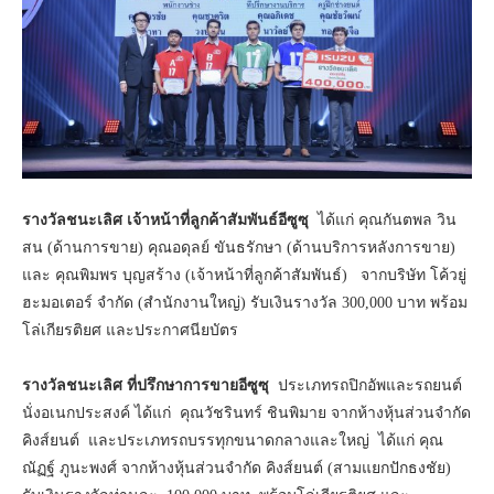
รางวัลชนะเลิศ เจ้าหน้าที่ลูกค้าสัมพันธ์อีซูซุ
ได้แก่ คุณกันตพล วิน
สน (ด้านการขาย) คุณอดุลย์ ขันธรักษา (ด้านบริการหลังการขาย)
และ คุณพิมพร บุญสร้าง (เจ้าหน้าที่ลูกค้าสัมพันธ์) จากบริษัท โค้วยู่
ฮะมอเตอร์ จํากัด (สำนักงานใหญ่) รับเงินรางวัล 300,000 บาท พร้อม
โล่เกียรติยศ และประกาศนียบัตร
รางวัลชนะเลิศ ที่ปรึกษาการขายอีซูซุ
ประเภทรถปิกอัพและรถยนต์
นั่งอเนกประสงค์ ได้แก่ คุณวัชรินทร์ ชินพิมาย จากห้างหุ้นส่วนจำกัด
คิงส์ยนต์ และประเภทรถบรรทุกขนาดกลางและใหญ่ ได้แก่ คุณ
ณัฏฐ์ ภูนะพงศ์ จากห้างหุ้นส่วนจำกัด คิงส์ยนต์ (สามแยกปักธงชัย)