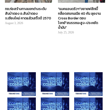
ทช.ก่อสร้างทางแยกต่างระดับ
“แมคแอนดริวฯ”ขยายฟลีท!บิ๊
สันป่าตอง อ.สันป่าตอง
กล็อตสแกนเนีย 40 คัน ลุยงาน
จ.เชียงใหม่ คาดแล้วเสร็จปี 2570
Cross Border ตอบ
โจทย์“สมรรถนะสูง-ประหยัด
August 3, 2026
น้ำมัน”
July 25, 2026