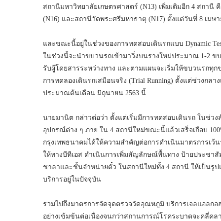
สถานีมหาวิทยาลัยเกษตรศาสตร์ (N13) เพิ่มเติมอีก 4 สถานี 
(N16) และสถานีวัดพระศรีมหาธาตุ (N17) ตั้งแต่วันที่ 8 เมษา
และขณะนี้อยู่ในช่วงของการทดสอบเดินรถแบบ Dynamic Te
ในช่วงนี้จะนำขบวนรถเข้ามาวิ่งบนรางใหม่ประมาณ 1-2 ขบ
รับผู้โดยสารระหว่างทาง และตามแผนจะเริ่มให้ขบวนรถทุกขบว
การทดลองเดินรถเสมือนจริง (Trial Running) ตั้งแต่ช่วงกลาง
ประมาณต้นเดือน มิถุนายน 2563 นี้
นายมานิต กล่าวต่อว่า ตั้งแต่เริ่มมีการทดสอบเดินรถ ในช่ว
อุปกรณ์ต่าง ๆ ภาย ใน 4 สถานีใหม่ขณะนี้แล้วเสร็จเกือบ
กรุงเทพธนาคมได้ให้ความสำคัญต่อการดำเนินมาตรการเว
ให้ทางบีทีเอส ดำเนินการเพิ่มสัญลักษณ์พื้นทาง ป้ายประชาส
ชาลาและชั้นจำหน่ายตั๋ว ในสถานีใหม่ทั้ง 4 สถานี ให้เป็นรูป
บริการอยู่ในปัจจุบัน
รวมไปถึงมาตรการจัดจุดตรวจวัดอุณหภูมิ บริการเจลแอล
อย่างเข้มข้นต่อเนื่องจนกว่าสถานการณ์โรคระบาดจะคลี่คลา