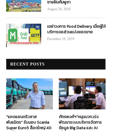
ชายฝั่งกัมพูชา
August 20, 2020
เขย่าวงการ Food Delivery เมื่อผู้ให้
บริการขอส่วนแบ่งยอดขาย
December 19, 2019
RECENT POSTS
“แคดแอนดริวลาส
ภัทรพงศ์ฯ”หนุนบวท.เร่ง
พันธมิตร” รับมอบ Scania
พัฒนาระบบบริหารจัดการ
Super Euro5 ล็อตใหญ่ 40
ข้อมูล Big Data และ AI