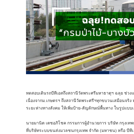
ทดสอบเดินรถบีทีเอสถึงสถานีวัดพระศรีมหาธาตุฯ ฉลุย ช่วงแ
เนื่องจากม.เกษตรฯ ถึงสถานีวัดพระศรีฯทุกขบวนเสมือนจริง พร
ระยะห่างทางสังคม ให้เพิ่มป้าย-สัญลักษณ์พื้นทาง ในรูปแบบเ
นายมานิต เตชอภิโชค กรรมการผู้อำนวยการ บริษัท กรุงเทพธ
ที่บริษัทระบบขนส่งมวลชนกรุงเทพ จำกัด (มหาชน) หรือ บีท