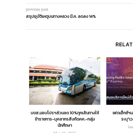
previous post
สรุปอุบัติเหตุบนทางหลวง มี.ค. ลดลง 14%
RELAT
รับส่ง(คน)ได้
บขส.มอบโปรฯส่วนลด 10%ทุกเส้นทางให้
เฟดเอ็กซ์ฯ
รได้
ข้าราชการ-บุคลากรสังกัดคค.-กลุ่ม
ระบุ“เว
นักศึกษา
Ja