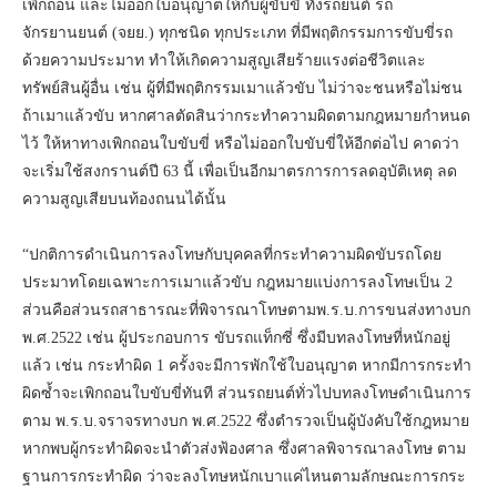
เพิกถอน และไม่ออกใบอนุญาตให้กับผู้ขับขี่ ทั้งรถยนต์ รถ
จักรยานยนต์ (จยย.) ทุกชนิด ทุกประเภท ที่มีพฤติกรรมการขับขี่รถ
ด้วยความประมาท ทำให้เกิดความสูญเสียร้ายแรงต่อชีวิตและ
ทรัพย์สินผู้อื่น เช่น ผู้ที่มีพฤติกรรมเมาแล้วขับ ไม่ว่าจะชนหรือไม่ชน
ถ้าเมาแล้วขับ หากศาลตัดสินว่ากระทำความผิดตามกฎหมายกำหนด
ไว้ ให้หาทางเพิกถอนใบขับขี่ หรือไม่ออกใบขับขี่ให้อีกต่อไป คาดว่า
จะเริ่มใช้สงกรานต์ปี 63 นี้ เพื่อเป็นอีกมาตรการการลดอุบัติเหตุ ลด
ความสูญเสียบนท้องถนนได้นั้น
“ปกติการดำเนินการลงโทษกับบุคคลที่กระทำความผิดขับรถโดย
ประมาทโดยเฉพาะการเมาแล้วขับ กฎหมายแบ่งการลงโทษเป็น 2
ส่วนคือส่วนรถสาธารณะที่พิจารณาโทษตามพ.ร.บ.การขนส่งทางบก
พ.ศ.2522 เช่น ผู้ประกอบการ ขับรถแท็กซี่ ซึ่งมีบทลงโทษที่หนักอยู่
แล้ว เช่น กระทำผิด 1 ครั้งจะมีการพักใช้ใบอนุญาต หากมีการกระทำ
ผิดซ้ำจะเพิกถอนใบขับขี่ทันที ส่วนรถยนต์ทั่วไปบทลงโทษดำเนินการ
ตาม พ.ร.บ.จราจรทางบก พ.ศ.2522 ซึ่งตำรวจเป็นผู้บังคับใช้กฎหมาย
หากพบผู้กระทำผิดจะนำตัวส่งฟ้องศาล ซึ่งศาลพิจารณาลงโทษ ตาม
ฐานการกระทำผิด ว่าจะลงโทษหนักเบาแค่ไหนตามลักษณะการกระ