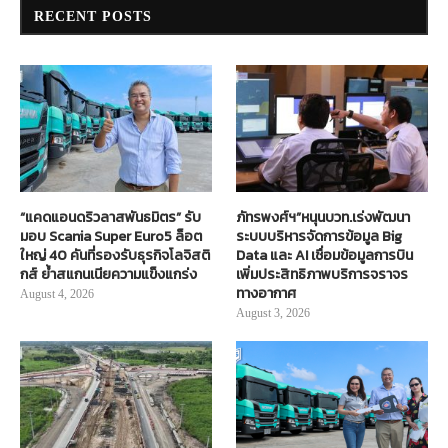
RECENT POSTS
“แคดแอนดริวลาสพันธมิตร” รับ
ภัทรพงศ์ฯ”หนุนบวท.เร่งพัฒนา
มอบ Scania Super Euro5 ล็อต
ระบบบริหารจัดการข้อมูล Big
ใหญ่ 40 คันที่รองรับธุรกิจโลจิสติ
Data และ AI เชื่อมข้อมูลการบิน
กส์ ย้ำสแกนเนียความแข็งแกร่ง
เพิ่มประสิทธิภาพบริการจราจร
ทางอากาศ
August 4, 2026
August 3, 2026