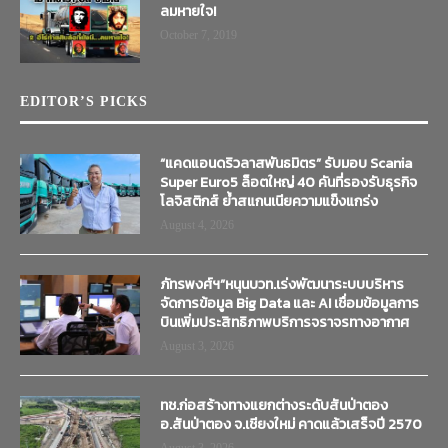
ลมหายใจ!
October 7, 2019
EDITOR’S PICKS
“แคดแอนดริวลาสพันธมิตร” รับมอบ Scania
Super Euro5 ล็อตใหญ่ 40 คันที่รองรับธุรกิจ
โลจิสติกส์ ย้ำสแกนเนียความแข็งแกร่ง
August 4, 2026
ภัทรพงศ์ฯ”หนุนบวท.เร่งพัฒนาระบบบริหาร
จัดการข้อมูล Big Data และ AI เชื่อมข้อมูลการ
บินเพิ่มประสิทธิภาพบริการจราจรทางอากาศ
August 3, 2026
ทช.ก่อสร้างทางแยกต่างระดับสันป่าตอง
อ.สันป่าตอง จ.เชียงใหม่ คาดแล้วเสร็จปี 2570
August 3, 2026