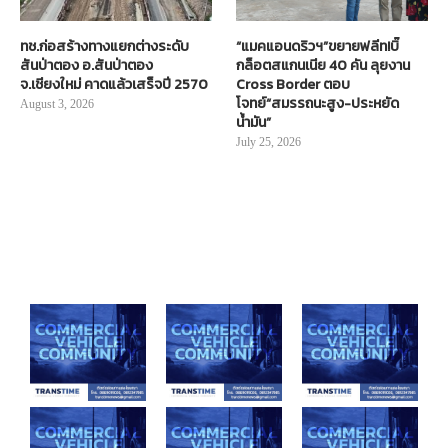
ทช.ก่อสร้างทางแยกต่างระดับ
“แมคแอนดริวฯ”ขยายฟลีท!บิ๊
สันป่าตอง อ.สันป่าตอง
กล็อตสแกนเนีย 40 คัน ลุยงาน
จ.เชียงใหม่ คาดแล้วเสร็จปี 2570
Cross Border ตอบ
โจทย์“สมรรถนะสูง-ประหยัด
August 3, 2026
น้ำมัน”
July 25, 2026