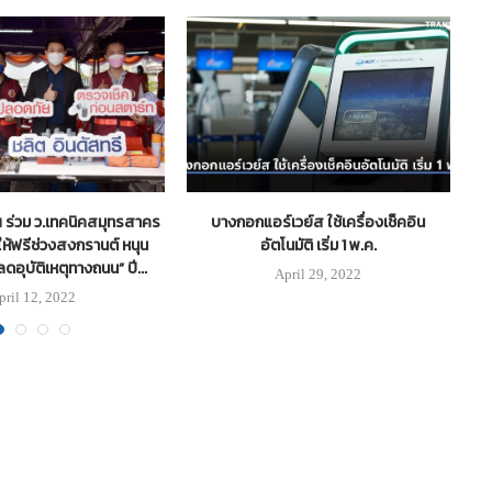
ฯ ร่วม ว.เทคนิคสมุทรสาคร
บางกอกแอร์เวย์ส ใช้เครื่องเช็คอิน
ห้ฟรีช่วงสงกรานต์ หนุน
อัตโนมัติ เริ่ม 1 พ.ค.
ว
ดอุบัติเหตุทางถนน” ปี...
April 29, 2022
pril 12, 2022