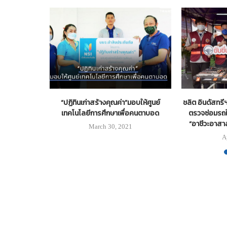
อดพัฒนา
“ปฏิทินเก่าสร้างคุณค่า”มอบให้ศูนย์
ชลิต อินดัสทรี
เฟส2
เทคโนโลยีการศึกษาเพื่อคนตาบอด
ตรวจซ่อมรถใ
“อาชีวะอาสาล
21
March 30, 2021
A