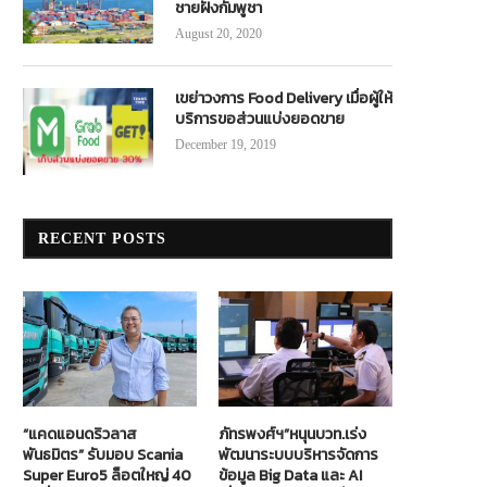
ชายฝั่งกัมพูชา
August 20, 2020
เขย่าวงการ Food Delivery เมื่อผู้ให้
บริการขอส่วนแบ่งยอดขาย
December 19, 2019
RECENT POSTS
“แคดแอนดริวลาส
ภัทรพงศ์ฯ”หนุนบวท.เร่ง
พันธมิตร” รับมอบ Scania
พัฒนาระบบบริหารจัดการ
Super Euro5 ล็อตใหญ่ 40
ข้อมูล Big Data และ AI