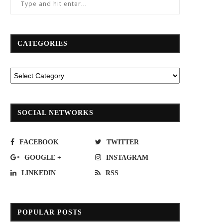
CATEGORIES
“กรุงศรี ออโต้”เคียงข้างลูกค้าฝ่าโค
กทพ. ขยายเวลาเว้นค่าผ่านทางฯ 
ิด-19‘ลดค่างวด-พักชำระค่างวด’ขานรับ
Shuttle Bus สถานีหัวลำโพง ถึง ส
SOCIAL NETWORKS
มาตรการ ธปท.
กลางกรุงเทพอภิวัฒน์...
May 25, 2021
July 13, 2023
FACEBOOK
TWITTER
GOOGLE +
INSTAGRAM
LINKEDIN
RSS
POPULAR POSTS