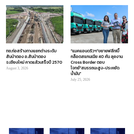
ทช.ก่อสร้างทางแยกต่างระดับ
“แมคแอนดริวฯ”ขยายฟลีท!บิ๊
สันป่าตอง อ.สันป่าตอง
กล็อตสแกนเนีย 40 คัน ลุยงาน
จ.เชียงใหม่ คาดแล้วเสร็จปี 2570
Cross Border ตอบ
โจทย์“สมรรถนะสูง-ประหยัด
August 3, 2026
น้ำมัน”
July 25, 2026