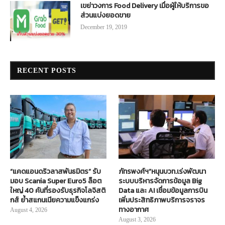
เขย่าวงการ Food Delivery เมื่อผู้ให้บริการขอ
ส่วนแบ่งยอดขาย
December 19, 2019
RECENT POSTS
“แคดแอนดริวลาสพันธมิตร” รับ
ภัทรพงศ์ฯ”หนุนบวท.เร่งพัฒนา
มอบ Scania Super Euro5 ล็อต
ระบบบริหารจัดการข้อมูล Big
ใหญ่ 40 คันที่รองรับธุรกิจโลจิสติ
Data และ AI เชื่อมข้อมูลการบิน
กส์ ย้ำสแกนเนียความแข็งแกร่ง
เพิ่มประสิทธิภาพบริการจราจร
ทางอากาศ
August 4, 2026
August 3, 2026