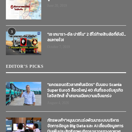
June 20, 2019
3
“เช เกบารา-อัล ปาชิโน” 2 ฮีโร่ท้ายสิบล้อที่ยังมี…
ลมหายใจ!
October 7, 2019
EDITOR’S PICKS
“แคดแอนดริวลาสพันธมิตร” รับมอบ Scania
Super Euro5 ล็อตใหญ่ 40 คันที่รองรับธุรกิจ
โลจิสติกส์ ย้ำสแกนเนียความแข็งแกร่ง
August 4, 2026
ภัทรพงศ์ฯ”หนุนบวท.เร่งพัฒนาระบบบริหาร
จัดการข้อมูล Big Data และ AI เชื่อมข้อมูลการ
บินเพิ่มประสิทธิภาพบริการจราจรทางอากาศ