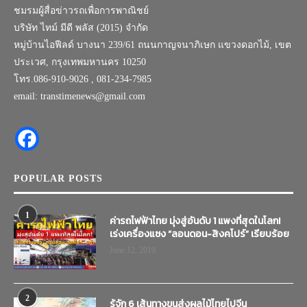
ชมรมผู้สื่อข่าวรถเพื่อการพาณิชย์
บริษัท ไทม์ มีดี พลัส (2015) จำกัด
หมู่บ้านไอฟีลด์ บางนา 239/61 ถนนกาญจนาภิเษก แขวงดอกไม้, เขต
ประเวศ, กรุงเทพมหานคร 10250
โทร.086-910-9026 , 081-234-7985
email: transtimenews@gmail.com
POPULAR POSTS
1
ค่ารถไฟฟ้าไทย มุ่งสู่อันดับ 1 แพงที่สุดในโลก!
เร่งเครื่องแซง “ลอนดอน-สิงคโปร์” เรียบร้อย
June 12, 2019
2
รู้จัก 6 เส้นทางขนส่งผลไม้ไทยไปจีน