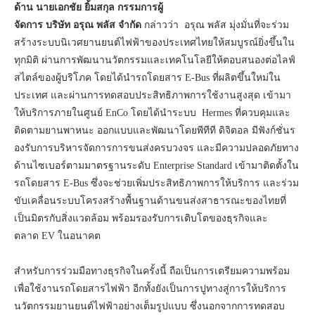
ด้าน นายเอกชัย
ยิ้มสกุล
กรรมการผู้
จัดการ
บริษัท
อรุณ
พลัส
จำกัด
กล่าวว่า อรุณ พลัส มุ่งมั่นที่จะร่วม
สร้างระบบนิเวศยานยนต์ไฟฟ้าของประเทศไทยให้สมบูรณ์ยิ่งขึ้นใน
ทุกมิติ ผ่านการพัฒนานวัตกรรมและเทคโนโลยีให้ตอบสนองต่อไลฟ์
สไตล์ของผู้บริโภค โดยได้นำรถโดยสาร E-Bus ที่ผลิตขึ้นใหม่ใน
ประเทศ และผ่านการทดสอบประสิทธิภาพการใช้งานสูงสุด เข้ามา
ให้บริการภายในศูนย์ EnCo โดยได้นำระบบ Hermes ที่ควบคุมและ
ติดตามยานพาหนะ ออกแบบและพัฒนาโดยพีทีที ดิจิตอล มีฟังก์ชั่นร
องรับการบริหารจัดการการขนส่งครบวงจร และมีความปลอดภัยทาง
ด้านไซเบอร์ตามมาตรฐานระดับ Enterprise Standard เข้ามาติดตั้งใน
รถโดยสาร E-Bus ซึ่งจะช่วยเพิ่มประสิทธิภาพการให้บริการ และร่วม
ขับเคลื่อนระบบโครงสร้างพื้นฐานด้านขนส่งสาธารณะของไทยที่
เป็นมิตรกับสิ่งแวดล้อม พร้อมรองรับการเติบโตของธุรกิจและ
ตลาด EV ในอนาคต
สำหรับการร่วมมือทางธุรกิจในครั้งนี้ ถือเป็นการเตรียมความพร้อม
เพื่อใช้งานรถโดยสารไฟฟ้า อีกทั้งยังเป็นการปูทางสู่การให้บริการ
นวัตกรรมยานยนต์ไฟฟ้าอย่างเต็มรูปแบบ ซึ่งนอกจากการทดสอบ