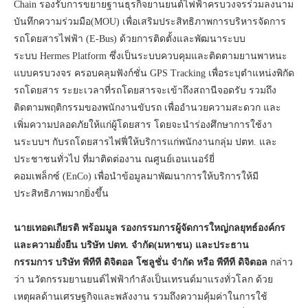
Chain รองรับการขยายฐานธุรกิจยานยนต์ไฟฟ้าครบวงจรร่วมลงนาม
บันทึกความร่วมมือ(MOU) เพื่อเสริมประสิทธิภาพการบริหารจัดการ
รถโดยสารไฟฟ้า (E-Bus) ด้วยการติดตั้งและพัฒนาระบบ
ระบบ Hermes Platform ซึ่งเป็นระบบควบคุมและติดตามยานพาหนะ
แบบครบวงจร ครอบคลุมฟังก์ชั่น GPS Tracking เพื่อระบุตำแหน่งพิกัด
รถโดยสาร ระยะเวลาที่รถโดยสารจะเข้าถึงสถานีจอดรับ รวมถึง
ติดตามพฤติกรรมของพนักงานขับรถ เพื่ออำนวยความสะดวก และ
เพิ่มความปลอดภัยให้แก่ผู้โดยสาร โดยจะนำร่องศึกษาการใช้งา
นระบบฯ กับรถโดยสารไฟฟี่ให้บริการแก่พนักงานกลุ่ม ปตท. และ
ประชาชนทั่วไป ที่มาติดต่องาน ณศูนย์เอนเนอร์ยี่
คอมเพล็กซ์ (EnCo) เพื่อนำข้อมูลมาพัฒนาการให้บริการให้มี
ประสิทธิภาพมากยิ่งขึ้น
นายเทอดเกียรติ
พร้อมมูล
รองกรรมการผู้จัดการใหญ่กลยุทธ์องค์กร
และความยั่งยืน
บริษัท
ปตท
.
จำกัด
(
มหาชน
)
และประธาน
กรรมการ
บริษัท
พีทีที
ดิจิตอล
โซลูชั่น
จำกัด
หรือ
พีทีที
ดิจิตอล
กล่าว
ว่า นวัตกรรมยานยนต์ไฟฟ้ากำลังเป็นเทรนด์มาแรงทั่วโลก ด้วย
เหตุผลด้านเศรษฐกิจและพลังงาน รวมถึงความคุ้มค่าในการใช้