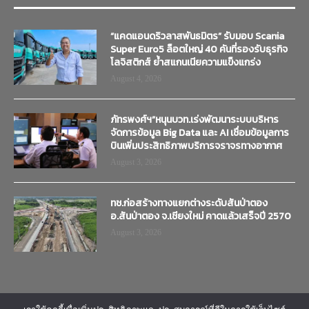
“แคดแอนดริวลาสพันธมิตร” รับมอบ Scania
Super Euro5 ล็อตใหญ่ 40 คันที่รองรับธุรกิจ
โลจิสติกส์ ย้ำสแกนเนียความแข็งแกร่ง
August 4, 2026
ภัทรพงศ์ฯ”หนุนบวท.เร่งพัฒนาระบบบริหาร
จัดการข้อมูล Big Data และ AI เชื่อมข้อมูลการ
บินเพิ่มประสิทธิภาพบริการจราจรทางอากาศ
August 3, 2026
ทช.ก่อสร้างทางแยกต่างระดับสันป่าตอง
อ.สันป่าตอง จ.เชียงใหม่ คาดแล้วเสร็จปี 2570
August 3, 2026