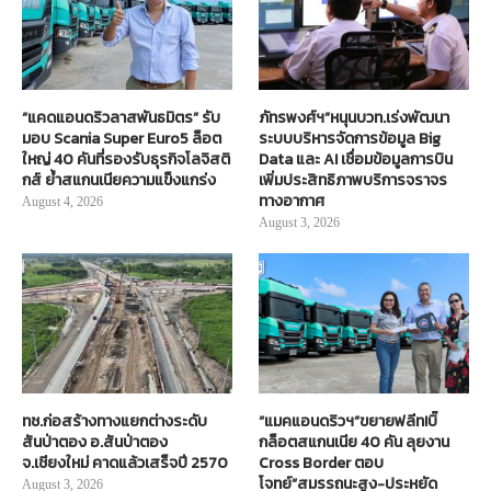
“แคดแอนดริวลาสพันธมิตร” รับ
ภัทรพงศ์ฯ”หนุนบวท.เร่งพัฒนา
มอบ Scania Super Euro5 ล็อต
ระบบบริหารจัดการข้อมูล Big
ใหญ่ 40 คันที่รองรับธุรกิจโลจิสติ
Data และ AI เชื่อมข้อมูลการบิน
กส์ ย้ำสแกนเนียความแข็งแกร่ง
เพิ่มประสิทธิภาพบริการจราจร
ทางอากาศ
August 4, 2026
August 3, 2026
ทช.ก่อสร้างทางแยกต่างระดับ
“แมคแอนดริวฯ”ขยายฟลีท!บิ๊
สันป่าตอง อ.สันป่าตอง
กล็อตสแกนเนีย 40 คัน ลุยงาน
จ.เชียงใหม่ คาดแล้วเสร็จปี 2570
Cross Border ตอบ
โจทย์“สมรรถนะสูง-ประหยัด
August 3, 2026