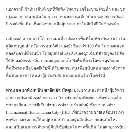
นอกจากนี้ ผ้าห่ม เต้นท์ ชุดที่พักพิง ไฟฉาย เครื่องช่วยจ่ายน้ำ และชุด
ปฐมพยาบาลฉุกเฉินอื่น ๆ จะถูกขนส่งผ่านเที่ยวบินของสายการบินเอ
มิเรตส์เพิ่มเติม เพื่อเร่งช่วยเหลือผู้ประสบภัยในอีกไม่กี่วันข้างหน้า
เอมิเรตส์ สกายคาร์โก้ วางแผนที่จะจัดสรรพื้นที่ในเที่ยวบินประจำวัน
สู่อิสตันบูล สำหรับการขนส่งสิ่งของยังชีพ กว่า 100 ตัน ในช่วงตลอด
สองสัปดาห์ข้างหน้า โดยอุปกรณ์และสิ่งของฉุกเฉินที่สำคัญจะจัดส่ง
ให้กับองค์กรท้องถิ่น ก่อนจะถูกส่งต่อไปยังพื้นที่ทางใต้ของตุรกีและ
พื้นที่ทางเหนือของซีเรียที่ได้รับผลกระทบ เพื่อสนับสนุนกองกำลังภาค
พื้นดินและการค้นหาผู้ประสบภัยจากแผ่นดินไหวในครั้งนี้
ท่านเชค อาห์เมด บิน ซาอีด อัล มัคตูม
ประธานและหัวหน้าผู้บริหาร
สายการบินเอมิเรตส์ กล่าวว่า “เราพร้อมยืนเคียงข้างเพื่อช่วยเหลือ
ชาวตุรกีและชาวซีเรีย ผ่านการทำงานร่วมกับผู้เชี่ยวชาญอย่าง
International Humanitarian City (IHC) เพื่อนำความช่วยเหลือบรรเทา
ทุกข์อย่างเร่งด่วนให้แก่ผู้ประสบภัยและผู้พลัดถิ่นจากแผ่นดินไหว
และสนับสนุนการค้นหากู้คืนที่ซับซ้อนในภาคพื้นดิน โดยสายการบิน