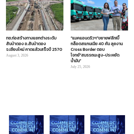
ทช.ก่อสร้างทางแยกต่างระดับ
“แมคแอนดริวฯ”ขยายฟลีท!บิ๊
สันป่าตอง อ.สันป่าตอง
กล็อตสแกนเนีย 40 คัน ลุยงาน
จ.เชียงใหม่ คาดแล้วเสร็จปี 2570
Cross Border ตอบ
โจทย์“สมรรถนะสูง-ประหยัด
August 3, 2026
น้ำมัน”
July 25, 2026