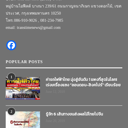
หมู่บ้านไอฟีลด์ บางนา 239/61 ถนนกาญจนาภิเษก แขวงดอกไม้, เขต
ประเวศ, กรุงเทพมหานคร 10250
โทร.086-910-9026 , 081-234-7985
email: transtimenews@gmail.com
POPULAR POSTS
1
ค่ารถไฟฟ้าไทย มุ่งสู่อันดับ 1 แพงที่สุดในโลก!
เร่งเครื่องแซง “ลอนดอน-สิงคโปร์” เรียบร้อย
June 12, 2019
2
รู้จัก 6 เส้นทางขนส่งผลไม้ไทยไปจีน
June 20, 2019