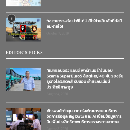
3
“เช เกบารา-อัล ปาชิโน” 2 ฮีโร่ท้ายสิบล้อที่ยังมี…
ลมหายใจ!
October 7, 2019
EDITOR’S PICKS
“แมคแอนดริว แอนด์ พาร์ทเนอร์”รับมอบ
Scania Super Euro5 ล็อตใหญ่ 40 คัน รองรับ
ธุรกิจโลจิสติกส์ รับมอบ ย้ำสแกนเนียมี
ประสิทธิภาพสูง
August 4, 2026
ภัทรพงศ์ฯ”หนุนบวท.เร่งพัฒนาระบบบริหาร
จัดการข้อมูล Big Data และ AI เชื่อมข้อมูลการ
บินเพิ่มประสิทธิภาพบริการจราจรทางอากาศ
August 3, 2026