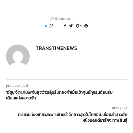
0 comment
0
TRANSTIMENEWS
previous post
‘อีซูซุ’จัดแคมเพจ์นสุดว้าว!ลุ้นรับทองคำเมื่อเข้าศูนย์ทุกรุ่นต้อนรับ
เดือนแห่งความรัก
next post
ทช.ชวนท่องเที่ยวสะพานข้ามน้ำจืดยาวสุดในไทยข้ามเขื่อนลำปาวอีก
หนึ่งแลนด์มาร์คจ.กาฬสินธุ์