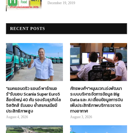
December 19, 2019
RECENT POSTS
“แมคแอนดริว แอนด์ พาร์ทเนอ
ภัทรพงศ์ฯ”หนุนบวท.เร่งพัฒนา
ร์”รับมอบ Scania Super Euro5
ระบบบริหารจัดการข้อมูล Big
ล็อตใหญ่ 40 คัน รองรับธุรกิจโล
Data และ AI เชื่อมข้อมูลการบิน
จิสติกส์ รับมอบ ย้ำสแกนเนียมี
เพิ่มประสิทธิภาพบริการจราจร
ประสิทธิภาพสูง
ทางอากาศ
August 4, 2026
August 3, 2026