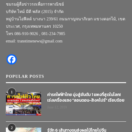
ชมรมผู้สื่อข่าวรถเพื่อการพาณิชย์
บริษัท ไทม์ มีดี พลัส (2015) จำกัด
หมู่บ้านไอฟีลด์ บางนา 239/61 ถนนกาญจนาภิเษก แขวงดอกไม้, เขต
ประเวศ, กรุงเทพมหานคร 10250
โทร.086-910-9026 , 081-234-7985
email: transtimenews@gmail.com
POPULAR POSTS
1
ค่ารถไฟฟ้าไทย มุ่งสู่อันดับ 1 แพงที่สุดในโลก!
เร่งเครื่องแซง “ลอนดอน-สิงคโปร์” เรียบร้อย
June 12, 2019
2
รู้จัก 6 เส้นทางขนส่งผลไม้ไทยไปจีน