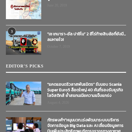
June 20, 2019
3
“เช เกบารา-อัล ปาชิโน” 2 ฮีโร่ท้ายสิบล้อที่ยังมี…
ลมหายใจ!
October 7, 2019
EDITOR’S PICKS
“แคดแอนดริวลาสพันธมิตร” รับมอบ Scania
Super Euro5 ล็อตใหญ่ 40 คันที่รองรับธุรกิจ
โลจิสติกส์ ย้ำสแกนเนียความแข็งแกร่ง
August 4, 2026
ภัทรพงศ์ฯ”หนุนบวท.เร่งพัฒนาระบบบริหาร
จัดการข้อมูล Big Data และ AI เชื่อมข้อมูลการ
บินเพิ่มประสิทธิภาพบริการจราจรทางอากาศ