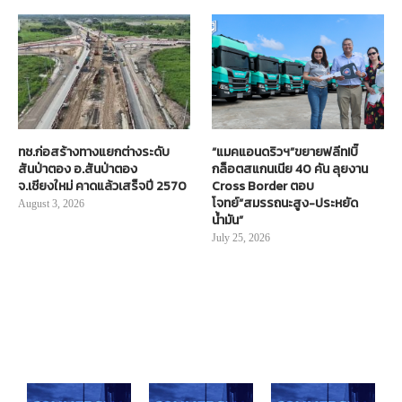
ทช.ก่อสร้างทางแยกต่างระดับ
“แมคแอนดริวฯ”ขยายฟลีท!บิ๊
สันป่าตอง อ.สันป่าตอง
กล็อตสแกนเนีย 40 คัน ลุยงาน
จ.เชียงใหม่ คาดแล้วเสร็จปี 2570
Cross Border ตอบ
โจทย์“สมรรถนะสูง-ประหยัด
August 3, 2026
น้ำมัน”
July 25, 2026