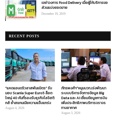
เขย่าวงการ Food Delivery เมื่อผู้ให้บริการขอ
ส่วนแบ่งยอดขาย
December 19, 2019
RECENT POSTS
“แคดแอนดริวลาสพันธมิตร” รับ
ภัทรพงศ์ฯ”หนุนบวท.เร่งพัฒนา
มอบ Scania Super Euro5 ล็อต
ระบบบริหารจัดการข้อมูล Big
ใหญ่ 40 คันที่รองรับธุรกิจโลจิสติ
Data และ AI เชื่อมข้อมูลการบิน
กส์ ย้ำสแกนเนียความแข็งแกร่ง
เพิ่มประสิทธิภาพบริการจราจร
ทางอากาศ
August 4, 2026
August 3, 2026