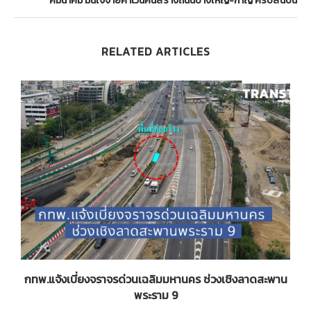
คมนาคม มั่นใจจ่ายค่าเวนคืนสร้างถนนบางใหญ่-กาญ ครบสิ้นปีนี้
RELATED ARTICLES
น
กทพ.แจ้งเบี่ยงจราจรด่วนเฉลิมมหานคร ช่วงเชิงลาดสะพาน
พระราม 9