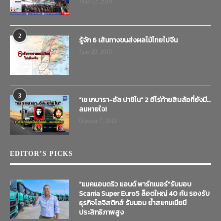
June 12, 2019
2
รู้จัก 6 เส้นทางขนส่งผลไม้ไทยไปจีน
June 20, 2019
3
“เช เกบารา-อัล ปาชิโน” 2 ฮีโร่ท้ายสิบล้อที่ยังมี…
ลมหายใจ!
October 7, 2019
EDITOR’S PICKS
“แมคแอนดริว แอนด์ พาร์ทเนอร์”รับมอบ
Scania Super Euro5 ล็อตใหญ่ 40 คัน รองรับ
ธุรกิจโลจิสติกส์ รับมอบ ย้ำสแกนเนียมี
ประสิทธิภาพสูง