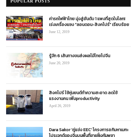
POPULAR POSTS
ค่ารถไฟฟ้าไทย มุ่งสู่อันดับ 1 แพงที่สุดในโลก!
เร่งเครื่องแซง “ลอนดอน-สิงคโปร์” เรียบร้อย
June 12, 2019
รู้จัก 6 เส้นทางขนส่งผลไม้ไทยไปจีน
June 20, 2019
สิงคโปร์ ใช้หุ่นยนต์ทำความสะอาด ลดใช้
แรงงานคน เพิ่มproductivity
April 26, 2019
Dara Sakor ‘คู่แข่ง EEC’ โครงการอภิมหาเมกะ
โปรเจกต์ของจีนบนพื้นที่ชายฝั่งกัมพูชา