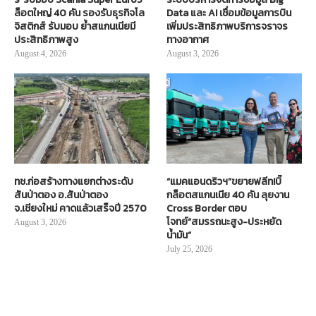
ล็อตใหญ่ 40 คัน รองรับธุรกิจโล
Data และ AI เชื่อมข้อมูลการบิน
จิสติกส์ รับมอบ ย้ำสแกนเนียมี
เพิ่มประสิทธิภาพบริการจราจร
ประสิทธิภาพสูง
ทางอากาศ
August 4, 2026
August 3, 2026
ทช.ก่อสร้างทางแยกต่างระดับ
“แมคแอนดริวฯ”ขยายฟลีท!บิ๊
สันป่าตอง อ.สันป่าตอง
กล็อตสแกนเนีย 40 คัน ลุยงาน
จ.เชียงใหม่ คาดแล้วเสร็จปี 2570
Cross Border ตอบ
โจทย์“สมรรถนะสูง-ประหยัด
August 3, 2026
น้ำมัน”
July 25, 2026