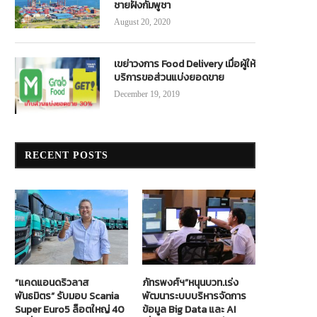
ชายฝั่งกัมพูชา
August 20, 2020
เขย่าวงการ Food Delivery เมื่อผู้ให้
บริการขอส่วนแบ่งยอดขาย
December 19, 2019
RECENT POSTS
อยุธยานฤมิตร”เพิ่มบัสสแกนเนีย 13 คัน
MAN มอบ 3 วารันตีรถบรรทุก หวังดู
มูลค่า 60 ล้านส่งพนักงานโรงงาน
ขนส่งไทยเลือกซื้อเข้าฟลีท
March 4, 2022
November 11, 2020
“แคดแอนดริวลาส
ภัทรพงศ์ฯ”หนุนบวท.เร่ง
พันธมิตร” รับมอบ Scania
พัฒนาระบบบริหารจัดการ
Super Euro5 ล็อตใหญ่ 40
ข้อมูล Big Data และ AI