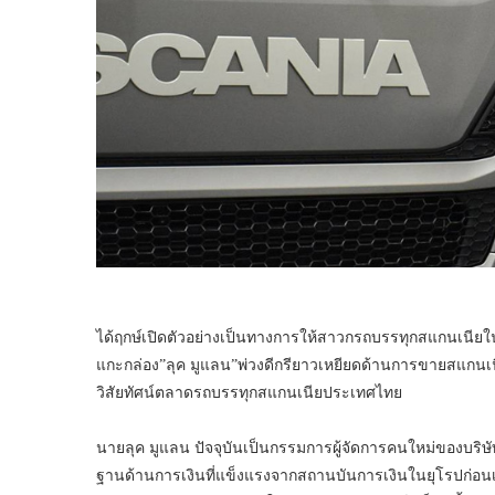
ได้ฤกษ์เปิดตัวอย่างเป็นทางการให้สาวกรถบรรทุกสแกนเนียในปร
แกะกล่อง”ลุค มูแลน”พ่วงดีกรียาวเหยียดด้านการขายสแกนเ
วิสัยทัศน์ตลาดรถบรรทุกสแกนเนียประเทศไทย
นายลุค มูแลน ปัจจุบันเป็นกรรมการผู้จัดการคนใหม่ของบริษ
ฐานด้านการเงินที่แข็งแรงจากสถานบันการเงินในยุโรปก่อนเข