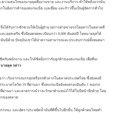
งแรก ความสนใจของนายลุคคืองานขาย และงานบริการ ทำให้หลังจากนั้น
ในฝั่งการค้าของสแกนเนีย เบลเยี่ยม และก้าวขึ้นเป็นผู้จัดการทั่วไป
 จึงได้รับการชักชวนให้เป็นผู้อำนวยการฝ่ายขายรถโดยสารในตลาดที่
ละออสเตรีย ซึ่งมียอดจดทะเบียนกว่า 8,000 คันต่อปี โดยนายลุคได้
รมันนีด้วย ปัจจุบันเขาได้นำความสามารถและประสบการณ์ทั้งหมดมา
ดกับพนักงาน และใกล้ชิดยิ่งกว่ากับลูกค้าของสแกนเนีย เพื่อที่จะ
”
นายลุค กล่าว
ียว่า เริ่มจากรถบรรทุกหรือรถหัวลากในตลาดประเทศไทย ซึ่งยังคงมี
่ระบาดโควิด-19 ที่ผ่านมา ซึ่งสแกนเนียยังคงครองอันดับ 1 ของรถ
ที่ผ่านมา และคาดการณ์ว่าจะรักษาตำแหน่งไว้ได้ในปีหน้าอีกด้วย โดย
องการของตลาด
รถนะ และอัตราประหยัดน้ำมันที่ดีขึ้นไปอีกขั้น ให้ลูกค้าคนไทยทำ