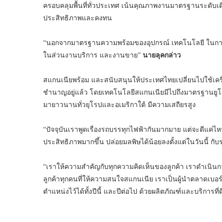
ครอบคลุมพื้นที่ทั่วประเทศ เน้นคุณภาพงานมาตรฐานระดับเดียว
ประสิทธิภาพและคงทน
“นอกจากมาตรฐานความพร้อมของอุปกรณ์ เทคโนโลยี ในการดู
ในส่วนงานบริการ และงานขาย”
นายลุคกล่าว
สแกนเนียพร้อม และสนับสนุนให้ประเทศไทยเปลี่ยนไปใช้เคร
ชำนาญอยู่แล้ว โดยเทคโนโลยีสแกนเนียมีไปถึงมาตรฐานยูโร 6
มายาวนานทั่วยุโรปและอเมริกาใต้ มีความเสถียรสูง
“ปัจจุบันเราพูดเรื่องรถบรรทุกไฟฟ้ากันมากมาย แต่จะดีแค่ไหน
ประสิทธิภาพมากขึ้น ปล่อยมลพิษได้น้อยลงตั้งแต่ในวันนี้ ก
“เราให้ความสำคัญกับทุกความคิดเห็นของลูกค้า เราดำเนินก
ลูกค้าทุกคนที่ให้ความสนใจสแกนเนีย เราเป็นผู้นำตลาดเบอ
ตำแหน่งไว้ได้ทั้งปีนี้ และปีต่อไป ด้วยผลิตภัณฑ์และบริการที่ด