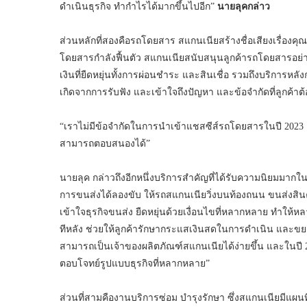
ดำเนินธุรกิจ ทำกำไรได้มากขึ้นไปอีก”
นายลุคกล่าว
ส่วนหลักที่สองคือรถโดยสาร สแกนเนียสร้างชื่อเสียงเรื่อง
โดยสารกำลังฟื้นตัว สแกนเนียสนับสนุนลูกค้ารถโดยสารอย่าง
เงินที่ยืดหยุ่นทั้งการผ่อนชำระ และสินเชื่อ รวมถึงบริการห
เกิดจากการรับฟัง และเข้าใจถึงปัญหา และข้อจำกัดที่ลูกค้าต
“เราไม่มีข้อจำกัดในการนำเข้าแชสซีส์รถโดยสารในปี 2023
สามารถตอบสนองได้”
นายลุค กล่าวถึงอีกหนึ่งบริการสำคัญที่ได้รับความนิยมมากในช
การขนส่งได้ลองขับ ให้รถสแกนเนียวิ่งบนท้องถนน ขนส่งสินค้
เข้าใจธุรกิจขนส่ง ยืดหยุ่นด้วยเงื่อนไขที่หลากหลาย ทำให้หล
ทีหลัง ช่วยให้ลูกค้ารักษากระแสเงินสดในการดำเนิน และขยาย
สามารถเป็นเจ้าของผลิตภัณฑ์สแกนเนียได้ง่ายขึ้น และในปี 2
ตอบโจทย์รูปแบบธุรกิจที่หลากหลาย”
ส่วนที่สามคืองานบริการซ่อม บำรุงรักษา ซึ่งสแกนเนียมีแผน