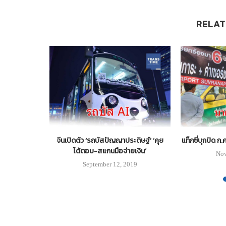
RELAT
ORRUS”บินโด
จีนเปิดตัว ‘รถบัสปัญญาประดิษฐ์’ ‘คุย
แท็กซี่บุกปิด ก
งสงกรานต์
โต้ตอบ-สแกนมือจ่ายเงิน’
Nov
September 12, 2019