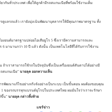
กันทั่วประเทศ เพื่อให้ลูกค้ามีรถสแกนเนียที่พร้อมใช้งานเต็ม
แลรถแล้ว เรายังมุ่งเน้นพัฒนาบุคลากรให้มีคุณภาพมาตรฐาน ทั้ง
ื่องยนต์มาตรฐานปล่อยไอเสียยูโร 5 ซึ่งเรามีความสามารถและ
 มานานกว่า 10 ปี แล้ว ดังนั้น เป็นเทคโนโลยีที่ได้รับการใช้งาน
 ถ้าเราสามารถใช้รถในปัจจุบันซึ่งเป็นเครื่องยนต์สันดาปได้อย่างมี
ับรถสแกนเนีย”
นายลุค ออกความเห็น
ารพัฒนาแก้ไขอย่างจริงจังอย่างเป็นระบบ เป็นขั้นตอน ผมต้องขอบคุณ
ร์ 1 ของรถบรรทุกแบรนด์ยุโรปในประเทศไทย ผมมั่นใจว่าเราจะรักษา
ีขึ้น”
นายลุค กล่าวทิ้งท้าย
แชร์ข่าว