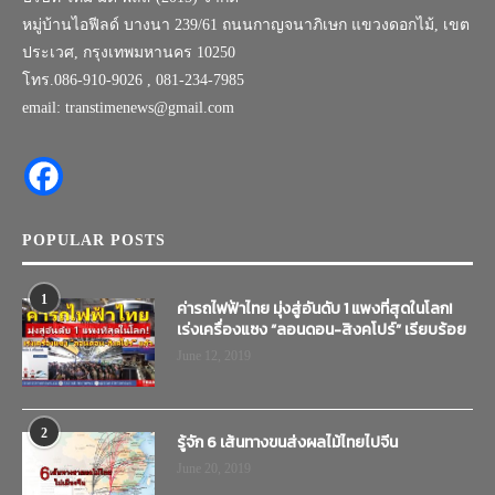
หมู่บ้านไอฟีลด์ บางนา 239/61 ถนนกาญจนาภิเษก แขวงดอกไม้, เขต
ประเวศ, กรุงเทพมหานคร 10250
โทร.086-910-9026 , 081-234-7985
email: transtimenews@gmail.com
POPULAR POSTS
1
ค่ารถไฟฟ้าไทย มุ่งสู่อันดับ 1 แพงที่สุดในโลก!
เร่งเครื่องแซง “ลอนดอน-สิงคโปร์” เรียบร้อย
June 12, 2019
2
รู้จัก 6 เส้นทางขนส่งผลไม้ไทยไปจีน
June 20, 2019