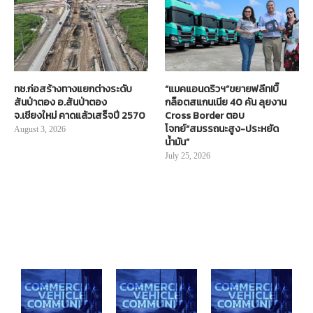
ทช.ก่อสร้างทางแยกต่างระดับ
“แมคแอนดริวฯ”ขยายฟลีท!บิ๊
สันป่าตอง อ.สันป่าตอง
กล็อตสแกนเนีย 40 คัน ลุยงาน
จ.เชียงใหม่ คาดแล้วเสร็จปี 2570
Cross Border ตอบ
โจทย์“สมรรถนะสูง-ประหยัด
August 3, 2026
น้ำมัน”
July 25, 2026