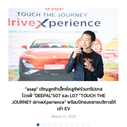
น
“asap” เชิญลูกค้าเอ็กซ์คลูซิฟร่วมทริปเทส
‘
ไดรฟ์ “DEEPAL”S07 และ L07 “TOUCH THE
JOURNEY driveXperience” พร้อมปักธงขยายบริการให้
เช่า EV
March 13, 2024