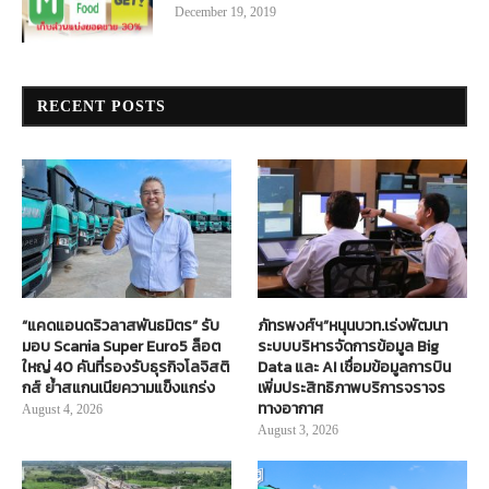
December 19, 2019
RECENT POSTS
“แคดแอนดริวลาสพันธมิตร” รับ
ภัทรพงศ์ฯ”หนุนบวท.เร่งพัฒนา
มอบ Scania Super Euro5 ล็อต
ระบบบริหารจัดการข้อมูล Big
ใหญ่ 40 คันที่รองรับธุรกิจโลจิสติ
Data และ AI เชื่อมข้อมูลการบิน
กส์ ย้ำสแกนเนียความแข็งแกร่ง
เพิ่มประสิทธิภาพบริการจราจร
ทางอากาศ
August 4, 2026
August 3, 2026