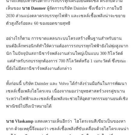
น่าจะเทียบเท่าหรือต่ำกว่ารถบรรทุกเครื่องยนต์ดีเซล ตรงกับความ
เห็นของ
นาย
Daumer
ผู้จัดการบริษัท Daimler ซึ่งเชื่อว่า ภายในปี
2030 ส่วนแบ่งตลาดรถบรรทุกไฟฟ้า และเซลล์เชื้อเพลิงน่าจะขยาย
ตัวสูงถึงร้อยละ 60 ของยอดขายสุทธิ
อย่างไรก็ตาม การขาดแคลนระบบโครงสร้างพื้นฐานสำหรับยาน
ยนต์อิเล็กทรอนิกส์ทำให้ความต้องการรถบรรทุกไฟฟ้ายังไม่พุ่งสูงมาก
นัก ในปัจจุบันสถานีชาร์จพลังงานส่วนใหญ่เป็นแบบ 300 กิโลวัตต์
แต่สำหรับรถบรรทุกต้องการ 700 กิโลวัตต์หรือ 1 เมกะวัตต์ ซึ่งขณะ
นี้ยังไม่มีสถานีชาร์จพลังงานดังกล่าว
ทั้งก่อนนี้ บริษัท Daimler และ Volvo ได้กำลังร่วมมือกันในการพัฒนา
เซลล์เชื้อเพลิงไฮโดรเจน เนื่องจากมองว่ายุทธศาสตร์วงจรคู่ขนาน
ระหว่างไฟฟ้าและเซลล์เชื้อเพลิงจะช่วยให้อุตสาหกรรมยานยนต์เชิง
พาณิชย์ไปถึงเป้าหมายได้
นาย
Vlaskamp
แสดงความเห็นอีกว่า ไฮโดรเจนสีเขียวเป็นของหา
ยาก ด้วยเหตุนี้จึงมองว่า เซลล์เชื้อเพลิงที่ขับเคลื่อนด้วยไฮโดรเจนน่า