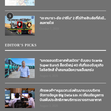
3
“เช เกบารา-อัล ปาชิโน” 2 ฮีโร่ท้ายสิบล้อที่ยังมี…
ลมหายใจ!
October 7, 2019
EDITOR’S PICKS
“แคดแอนดริวลาสพันธมิตร” รับมอบ Scania
Super Euro5 ล็อตใหญ่ 40 คันที่รองรับธุรกิจ
โลจิสติกส์ ย้ำสแกนเนียความแข็งแกร่ง
August 4, 2026
ภัทรพงศ์ฯ”หนุนบวท.เร่งพัฒนาระบบบริหาร
จัดการข้อมูล Big Data และ AI เชื่อมข้อมูลการ
บินเพิ่มประสิทธิภาพบริการจราจรทางอากาศ
August 3, 2026