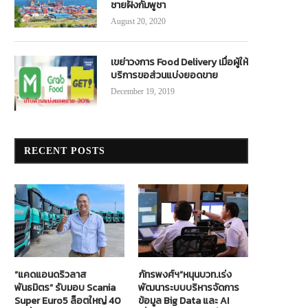
ชายฝั่งกัมพูชา
August 20, 2020
เขย่าวงการ Food Delivery เมื่อผู้ให้
บริการขอส่วนแบ่งยอดขาย
December 19, 2019
RECENT POSTS
“แคดแอนดริวลาส
ภัทรพงศ์ฯ”หนุนบวท.เร่ง
พันธมิตร” รับมอบ Scania
พัฒนาระบบบริหารจัดการ
Super Euro5 ล็อตใหญ่ 40
ข้อมูล Big Data และ AI