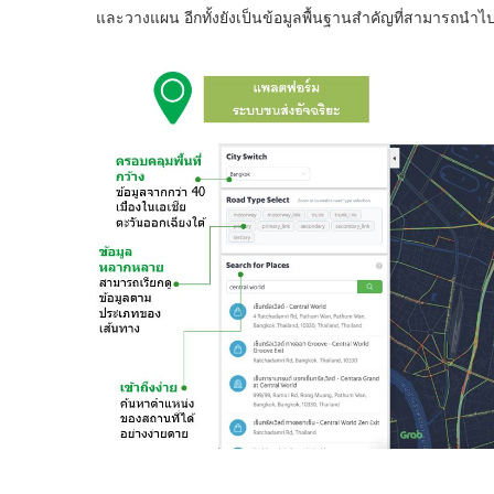
และวางแผน อีกทั้งยังเป็นข้อมูลพื้นฐานสำคัญที่สามารถน