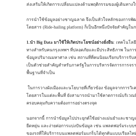
ส่งเสริมให้เกิดการเปลี่ยนแปลงด้านพฤติกรรมของผู้เดินท
การนำใช้ข้อมูลอย่างชาญฉลาด จึงเป็นหัวใจหลักของการพั
โดยสาร (Ride-hailing platform) ก็เป็นอีกหนึ่งปัจจัยสำคัญ
1.นำ
Big Data
มาใช้ให้เกิดประโยชน์อย่างยั่งยืน
: เทคโนโลยี
ทางสำหรับคนกรุงเทพฯ ที่ปลอดภัยและมีประสิทธิภาพ ในการเร
ข้อมูลปริมาณมหาศาล เช่น สถานที่ที่คนนิยมเรียกบริการรับส่
เป็นตัวช่วยสำคัญสำหรับภาครัฐในการบริหารจัดการการจราจร
พื้นฐานที่จำเป็น
ในการวางผังเมืองและนโยบายที่เกี่ยวข้อง ข้อมูลจากการวิเ
โดยสารในแต่ละพื้นที่ ยังสามารถนำมาใช้คาดการณ์บริเวณท
ครอบคลุมกับความต้องการอย่างตรงจุด
นอกจากนี้ การนำข้อมูลไปประยุกต์ใช้อย่างแม่นยำและชาญฉลา
ยืดหยุ่น และง่ายต่อการแบ่งปันข้อมูล เช่น แพลตฟอร์มระบบ
ของรถที่ให้บริการบนแพลตฟอร์มแกร็บได้ทุกคันแบบเรียลไทม์