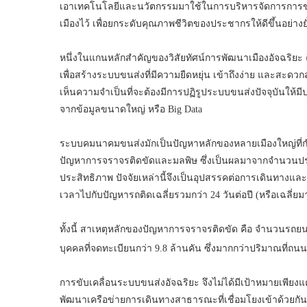
เอาเทคโนโลยีและนวัตกรรมมาใช้ในการบริหารจัดการการขยา
เมืองไว้ เพื่อยกระดับคุณภาพชีวิตของประชากรให้ดีขึ้นอย่างยั่
หนึ่งในแกนหลักสำคัญของวิสัยทัศน์การพัฒนาเมืองอัจฉริยะ คื
เพื่อสร้างระบบขนส่งที่มีความยืดหยุ่น เข้าถึงง่าย และสะดว
เห็นความจำเป็นที่จะต้องมีการปฏิรูประบบขนส่งปัจจุบันให้มีป
จากข้อมูลขนาดใหญ่ หรือ Big Data
ระบบคมนาคมขนส่งมักเป็นปัญหาหลักของหลายเมืองใหญ่ที่กำลังม
ปัญหาการจราจรติดขัดและมลพิษ ซึ่งเป็นผลมาจากจำนวนประ
ประสิทธิภาพ ปัจจัยเหล่านี้จึงเป็นอุปสรรคต่อการเดินทา
เวลาไปกับปัญหารถติดเฉลี่ยรวมกว่า 24 วันต่อปี (หรือเฉลี่ยมา
ทั้งนี้ สาเหตุหลักของปัญหาการจราจรติดขัด คือ จำนวนรถยนต
บุคคลที่จดทะเบียนกว่า 9.8 ล้านคัน ซึ่งมากกว่าปริมาณที่ถ
การขับเคลื่อนระบบขนส่งอัจฉริยะ จึงไม่ได้มีเป้าหมายเพีย
พัฒนาเครือข่ายการเดินทางสาธารณะที่เชื่อมโยงเข้าด้วยกัน