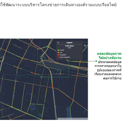
ำไปใช้พัฒนาระบบบริหารโครงข่ายการเดินทางองค์รวมแบบเรียลไทม์