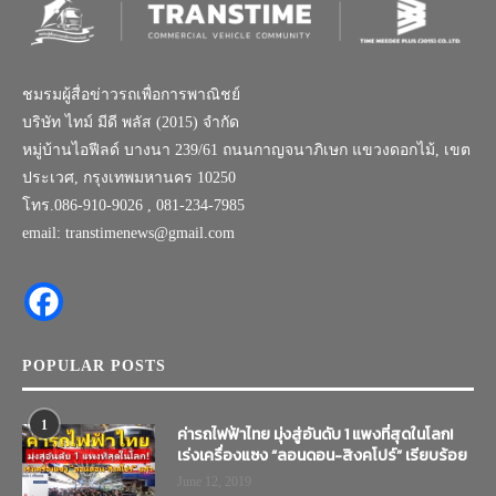
ชมรมผู้สื่อข่าวรถเพื่อการพาณิชย์
บริษัท ไทม์ มีดี พลัส (2015) จำกัด
หมู่บ้านไอฟีลด์ บางนา 239/61 ถนนกาญจนาภิเษก แขวงดอกไม้, เขต
ประเวศ, กรุงเทพมหานคร 10250
โทร.086-910-9026 , 081-234-7985
email: transtimenews@gmail.com
POPULAR POSTS
1
ค่ารถไฟฟ้าไทย มุ่งสู่อันดับ 1 แพงที่สุดในโลก!
เร่งเครื่องแซง “ลอนดอน-สิงคโปร์” เรียบร้อย
June 12, 2019