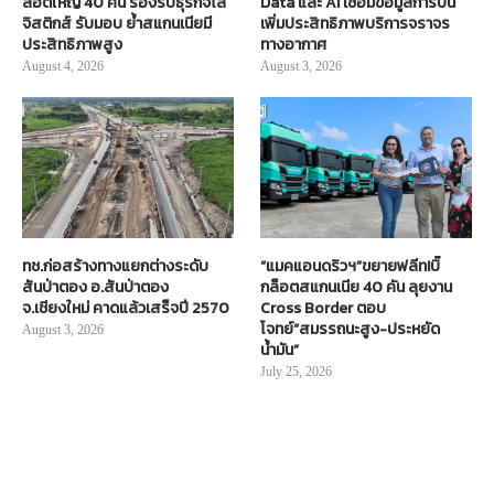
ล็อตใหญ่ 40 คัน รองรับธุรกิจโล
Data และ AI เชื่อมข้อมูลการบิน
จิสติกส์ รับมอบ ย้ำสแกนเนียมี
เพิ่มประสิทธิภาพบริการจราจร
ประสิทธิภาพสูง
ทางอากาศ
August 4, 2026
August 3, 2026
ทช.ก่อสร้างทางแยกต่างระดับ
“แมคแอนดริวฯ”ขยายฟลีท!บิ๊
สันป่าตอง อ.สันป่าตอง
กล็อตสแกนเนีย 40 คัน ลุยงาน
จ.เชียงใหม่ คาดแล้วเสร็จปี 2570
Cross Border ตอบ
โจทย์“สมรรถนะสูง-ประหยัด
August 3, 2026
น้ำมัน”
July 25, 2026