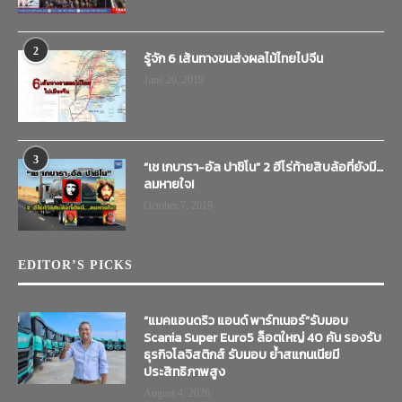
2
รู้จัก 6 เส้นทางขนส่งผลไม้ไทยไปจีน
June 20, 2019
3
“เช เกบารา-อัล ปาชิโน” 2 ฮีโร่ท้ายสิบล้อที่ยังมี…
ลมหายใจ!
October 7, 2019
EDITOR’S PICKS
“แมคแอนดริว แอนด์ พาร์ทเนอร์”รับมอบ
Scania Super Euro5 ล็อตใหญ่ 40 คัน รองรับ
ธุรกิจโลจิสติกส์ รับมอบ ย้ำสแกนเนียมี
ประสิทธิภาพสูง
August 4, 2026