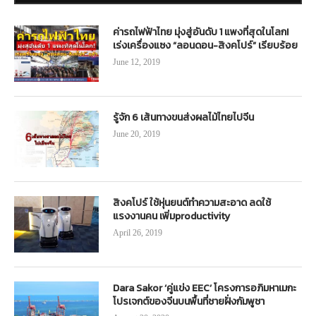
ค่ารถไฟฟ้าไทย มุ่งสู่อันดับ 1 แพงที่สุดในโลก!
เร่งเครื่องแซง “ลอนดอน-สิงคโปร์” เรียบร้อย
June 12, 2019
รู้จัก 6 เส้นทางขนส่งผลไม้ไทยไปจีน
June 20, 2019
สิงคโปร์ ใช้หุ่นยนต์ทำความสะอาด ลดใช้
แรงงานคน เพิ่มproductivity
April 26, 2019
Dara Sakor ‘คู่แข่ง EEC’ โครงการอภิมหาเมกะ
โปรเจกต์ของจีนบนพื้นที่ชายฝั่งกัมพูชา