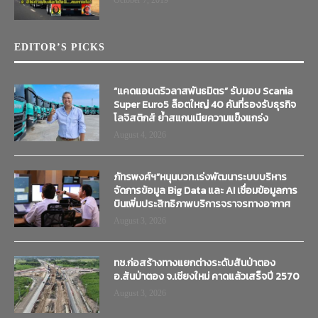
EDITOR’S PICKS
“แคดแอนดริวลาสพันธมิตร” รับมอบ Scania
Super Euro5 ล็อตใหญ่ 40 คันที่รองรับธุรกิจ
โลจิสติกส์ ย้ำสแกนเนียความแข็งแกร่ง
August 4, 2026
ภัทรพงศ์ฯ”หนุนบวท.เร่งพัฒนาระบบบริหาร
จัดการข้อมูล Big Data และ AI เชื่อมข้อมูลการ
บินเพิ่มประสิทธิภาพบริการจราจรทางอากาศ
August 3, 2026
ทช.ก่อสร้างทางแยกต่างระดับสันป่าตอง
อ.สันป่าตอง จ.เชียงใหม่ คาดแล้วเสร็จปี 2570
August 3, 2026