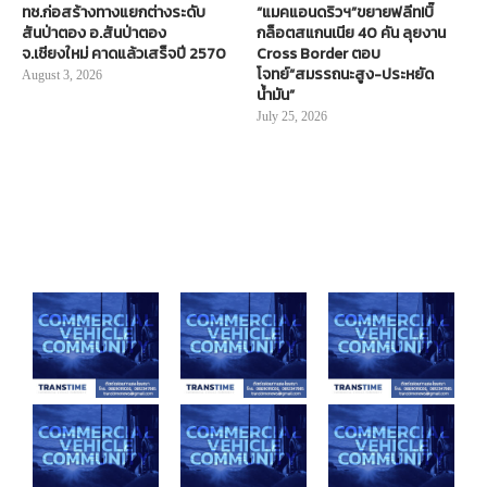
ทช.ก่อสร้างทางแยกต่างระดับ
“แมคแอนดริวฯ”ขยายฟลีท!บิ๊
สันป่าตอง อ.สันป่าตอง
กล็อตสแกนเนีย 40 คัน ลุยงาน
จ.เชียงใหม่ คาดแล้วเสร็จปี 2570
Cross Border ตอบ
โจทย์“สมรรถนะสูง-ประหยัด
August 3, 2026
น้ำมัน”
July 25, 2026