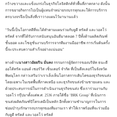
กว้างขวางและแข็งแกร่งในธุรกิจโลจิสติกส์ทั่วพื้นที่ภาคกลาง ดังนั้น
การขยายกิจการไปเป็นผู้แทนจำหน่ายรถบรรทุกและให้การบริการ
ครบวงจรจึงเป็นสิ่งที่เราวางแผนไว้มานานแล้ว
“วันนี้เป็นโอกาสดีที่จะได้ทำตามแผนร่วมกับยูดี ทรัคส์ และวอลโว่
ทรัคส์ จากที่ได้รับการสนับสนุนอันดีมาตลอด 7 ปีทั้งด้านผลิตภัณฑ์
ชั้นยอด และโซลูชั่นงานบริการจากทีมงานมืออาชีพ การเริ่มต้นครั้ง
นี้จะประสบความสำเร็จอย่างแน่นอน”
ทางด้าน
นางสาวอัยยริน มั่นคง
กรรมการผู้จัดการของบริษัท ธนะดี
ออโต้ทรัค แอนด์ เซอร์วิส เซ็นเตอร์ จำกัด ที่เป็นดีลเลอร์ในจังหวัด
พิษณุโลก กล่าวเสริมว่าเราเล็งเห็นโอกาสการเติบโตของธุรกิจขนส่ง
โดยเฉพาะในเขตพื้นที่ภาคเหนือ และธุรกิจขนส่งข้ามชายแดน และ
ด้วยประสบการณ์ในการดำเนินงานธุรกิจขนส่ง ซึ่งเราร่วมงานกับ
วอลโว่ กรุ๊ปมาตั้งแต่พ.ศ. 2536 ภายใต้ชื่อ ‘BRK Group’ ที่เน้นการ
ขนส่งผลิตภัณฑ์ปิโตรเคมีเป็นหลัก อีกทั้งความชำนาญการในการ
ซ่อมบำรุงรักษารถบรรทุกของทีมงานเรา ทำให้เราพร้อมที่จะร่วมมือ
กับยูดี ทรัคส์ และวอลโว่ ทรัคส์