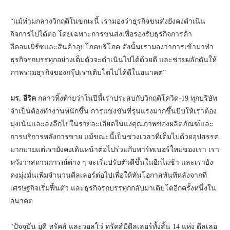
“แม้ท่ามกลางวิกฤติในขณะนี้ เรามองว่าธุรกิจขนส่งยังคงดำเนิน
กิจการไปได้ต่อ โดยเฉพาะการขนส่งเพื่อรองรับธุรกิจการค้า
อีคอมเมิร์ซและสินค้าอุปโภคบริโภค ดังนั้นเรามองว่าการเข้ามาทำ
ธุรกิจรถบรรทุกอย่างเต็มตัวจะดำเนินไปได้ด้วยดี และช่วยผลักดันให้
ภาพรวมธุรกิจของกรุ๊ปเราเติบโตไปได้ดีในอนาคต”
มร. อีริค
กล่าวทิ้งท้ายว่าในปีนี้เราประสบกับวิกฤติโควิด-19 ทุกบริษัท
จำเป็นต้องทำงานหนักขึ้น การแข่งขันที่รุนแรงมากขึ้นบีบให้เราต้อง
มุ่งเน้นและลงลึกไปในรายละเอียดในแง่คุณภาพของผลิตภัณฑ์และ
การบริการหลังการขาย แม้ขณะนี้เป็นช่วงเวลาที่เต็มไปด้วยอุปสรรค
มากมายแต่เรายังคงเดินหน้าต่อไปร่วมกับพาร์ทเนอร์ใหม่ของเรา เรา
หวังว่าสถานการณ์ต่าง ๆ จะเริ่มปรับตัวดีขึ้นในอีกไม่ช้า และเรายัง
คงมุ่งมั่นเพิ่มจำนวนดีลเลอร์ต่อไปเพื่อให้ทันโอกาสทันทีหลังจากที่
เศรษฐกิจเริ่มฟื้นตัว และธุรกิจรถบรรทุกกลับมาเติบโตอีกครั้งหนึ่งใน
อนาคต
“ปัจจุบัน ยูดี ทรัคส์ และวอลโว่ ทรัคส์มีดีลเลอร์ทั้งสิ้น 14 แห่ง ดีลเลอ