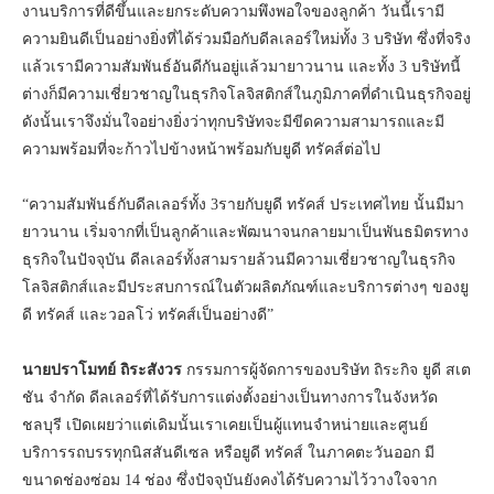
งานบริการที่ดีขึ้นและยกระดับความพึงพอใจของลูกค้า วันนี้เรามี
ความยินดีเป็นอย่างยิ่งที่ได้ร่วมมือกับดีลเลอร์ใหม่ทั้ง 3 บริษัท ซึ่งที่จริง
แล้วเรามีความสัมพันธ์อันดีกันอยู่แล้วมายาวนาน และทั้ง 3 บริษัทนี้
ต่างก็มีความเชี่ยวชาญในธุรกิจโลจิสติกส์ในภูมิภาคที่ดำเนินธุรกิจอยู่
ดังนั้นเราจึงมั่นใจอย่างยิ่งว่าทุกบริษัทจะมีขีดความสามารถและมี
ความพร้อมที่จะก้าวไปข้างหน้าพร้อมกับยูดี ทรัคส์ต่อไป
“ความสัมพันธ์กับดีลเลอร์ทั้ง 3รายกับยูดี ทรัคส์ ประเทศไทย นั้นมีมา
ยาวนาน เริ่มจากที่เป็นลูกค้าและพัฒนาจนกลายมาเป็นพันธมิตรทาง
ธุรกิจในปัจจุบัน ดีลเลอร์ทั้งสามรายล้วนมีความเชี่ยวชาญในธุรกิจ
โลจิสติกส์และมีประสบการณ์ในตัวผลิตภัณฑ์และบริการต่างๆ ของยู
ดี ทรัคส์ และวอลโว่ ทรัคส์เป็นอย่างดี”
นายปราโมทย์ ถิระสังวร
กรรมการผู้จัดการของบริษัท ถิระกิจ ยูดี สเต
ชัน จำกัด ดีลเลอร์ที่ได้รับการแต่งตั้งอย่างเป็นทางการในจังหวัด
ชลบุรี เปิดเผยว่าแต่เดิมนั้นเราเคยเป็นผู้แทนจำหน่ายและศูนย์
บริการรถบรรทุกนิสสันดีเซล หรือยูดี ทรัคส์ ในภาคตะวันออก มี
ขนาดช่องซ่อม 14 ช่อง ซึ่งปัจจุบันยังคงได้รับความไว้วางใจจาก