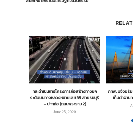
สมัยใหม่ ยกระดับเศรษฐกิจนวัตกรรม
RELAT
ชร์3เช็คลิสต์
ทล.ดำเนินการโครงการก่อสร้างทางยก
กทพ. แจ้งปรั
ยหน้าฝน
ระดับบนทางหลวงหมายเลข 35 สายธนบุรี
เก็บค่าผ่าน
– ปากท่อ (ถนนพระราม 2)
A
June 25, 2020