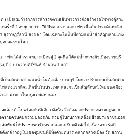
ท.) เปิดเผยว่าจากการสำรวจตามเส้นทางการก่อสร้างรถไฟทางคู่สาย
ั้งที่ 2 อายุมากกว่า 70 ปีหลายจุด และรฟท.เชื่อมั่นว่าจะค้นพบอีก
มพร-สุราษฎร์ธานี-สงขลา โดยเฉพาะในพื้นที่ตามแม่น้ำสำคัญหลายแห่ง
ยในยุคสงครามโลก
 รฟท.ได้สำรวจพบระเบิดอยู่ 2 จุดคือ ใต้แม่น้ำกลางตัวเมืองราชบุรี
บุรี จ.ประจวบคีรีขันธ์ จำนวน 1 ลูก”
งที่เป็นสะพานข้ามแม่น้ำในตัวเมืองราชบุรี โดยจะปรับแบบเป็นสะพาน
ฟแห่งแรกที่จะเกิดขึ้นในประเทศ และจะเป็นสัญลักษณ์ใหม่ของเมือง
น้ำเจ้าพระยาในกรุงเทพมหานคร
ีนั้น จะต้องทำไปพร้อมกันทีเดียว ดังนั้น จึงต้องออกประกาศตามกฎหมาย
นที่อันตรายควบคุมความปลอดภัย ควบคู่ไปกับการเคลื่อนย้ายประชาชนออก
าสัมพันธ์ให้ประชาชนรับทราบและเตรียมตัวต่อไป เนื่องจาก รัศมี
าจุดดังกล่าวอยู่ในเขตชุมชนที่มีทั้งค่ายทหาร ตลาดกลางเมือง วัด สถาน