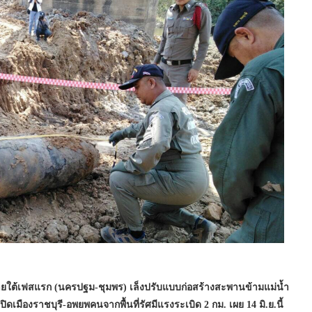
ยใต้เฟสแรก (นครปฐม-ชุมพร) เล็งปรับแบบก่อสร้างสะพานข้ามแม่น้ำ
เมืองราชบุรี-อพยพคนจากพื้นที่รัศมีแรงระเบิด 2 กม. เผย 14 มิ.ย.นี้