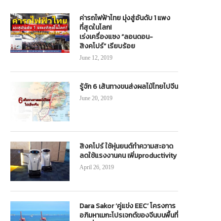
ค่ารถไฟฟ้าไทย มุ่งสู่อันดับ 1 แพง
ที่สุดในโลก!
เร่งเครื่องแซง “ลอนดอน-
สิงคโปร์” เรียบร้อย
June 12, 2019
รู้จัก 6 เส้นทางขนส่งผลไม้ไทยไปจีน
June 20, 2019
สิงคโปร์ ใช้หุ่นยนต์ทำความสะอาด
ฮีลใจใกล้กรุง! ชวนเที่ยว เขื่อนขุนด่าน
เซฟไว้เลย! ทางเลี่ยง ช่วงเทศกา
ลดใช้แรงงานคน เพิ่มproductivity
ราการชล สัมผัสธรรมชาติกลางขุนเขา
สงกรานต์ แบ่งเบาการจราจรบนสา
April 26, 2019
นครนายก
April 8, 2021
March 10, 2026
Dara Sakor ‘คู่แข่ง EEC’ โครงการ
อภิมหาเมกะโปรเจกต์ของจีนบนพื้นที่