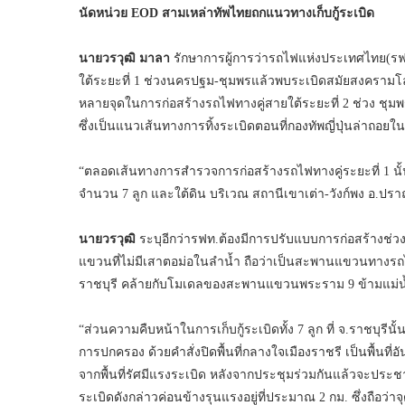
นัดหน่วย EOD สามเหล่าทัพไทยถกแนวทางเก็บกู้ระเบิด
นายวรวุฒิ มาลา
รักษาการผู้การว่ารถไฟแห่งประเทศไทย(รฟ
ใต้ระยะที่ 1 ช่วงนครปฐม-ชุมพรแล้วพบระเบิดสมัยสงครามโลกคร
หลายจุดในการก่อสร้างรถไฟทางคู่สายใต้ระยะที่ 2 ช่วง ชุ
ซึ่งเป็นแนวเส้นทางการทิ้งระเบิดตอนที่กองทัพญี่ปุ่นล่าถอ
“ตลอดเส้นทางการสำรวจการก่อสร้างรถไฟทางคู่ระยะที่ 1 นั้น
จำนวน 7 ลูก และใต้ดิน บริเวณ สถานีเขาเต่า-วังก์พง อ.ปราณ
นายวรวุฒิ
ระบุอีกว่ารฟท.ต้องมีการปรับแบบการก่อสร้างช่ว
แขวนที่ไม่มีเสาตอม่อในลำน้ำ ถือว่าเป็นสะพานแขวนทางรถไ
ราชบุรี คล้ายกับโมเดลของสะพานแขวนพระราม 9 ข้ามแม่
“ส่วนความคืบหน้าในการเก็บกู้ระเบิดทั้ง 7 ลูก ที่ จ.ราชบุร
การปกครอง ด้วยคำสั่งปิดพื้นที่กลางใจเมืองราชรี เป็นพื้
จากพื้นที่รัศมีแรงระเบิด หลังจากประชุมร่วมกันแล้วจะประช
ระเบิดดังกล่าวค่อนข้างรุนแรงอยู่ที่ประมาณ 2 กม. ซึ่งถือว่