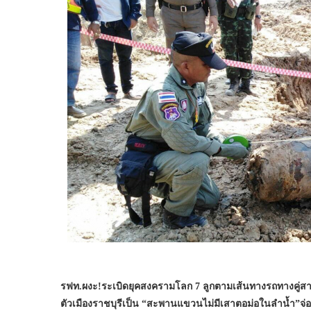
รฟท.ผงะ!ระเบิดยุคสงครามโลก 7 ลูกตามเส้นทางรถทางคู่สา
ตัวเมืองราชบุรีเป็น “สะพานแขวนไม่มีเสาตอม่อในลำน้ำ”จ่อปิด