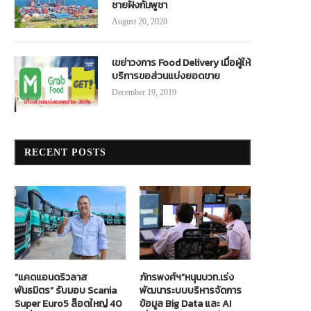
ชายฝั่งกัมพูชา
August 20, 2020
เขย่าวงการ Food Delivery เมื่อผู้ให้
บริการขอส่วนแบ่งยอดขาย
December 19, 2019
RECENT POSTS
“แคดแอนดริวลาส
ภัทรพงศ์ฯ”หนุนบวท.เร่ง
พันธมิตร” รับมอบ Scania
พัฒนาระบบบริหารจัดการ
Super Euro5 ล็อตใหญ่ 40
ข้อมูล Big Data และ AI