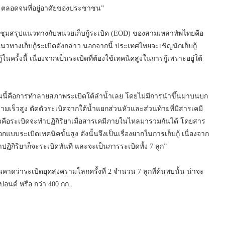
ด ตลอดจนที่อยู่อาศัยของประชาชน”
ประชุมสรุปแนวทางกับหน่วยเก็บกู้ระเบิด (EOD) ของสามเหล่าทัพไทยคือ
ทางเก็บกู้ระเบิดดังกล่าว นอกจากนี้ ประเทศไทยจะเชิญนักเก็บกู้
ครั้งนี้ เนื่องจากเป็นระเบิดที่ต้องใช้เทคนิคสูงในการกู้เพราะอยู่ใต้
ตอนนี้คือการทำลายสภาพระเบิดใต้ลำน้ำเลย โดยไม่มีการนำขึ้นมาบนบก
เร็วสูง ตัดตัวระเบิดจากใต้น้ำแยกส่วนหัวและส่วนท้ายที่มีสารเคมี
่าวคือระเบิดจะทำปฏิกิริยาเมื่อสารเคมีภายในไหลมารวมกันได้ โดยสาร
บระเบิดเทคนิคขั้นสูง ดังนั้นจึงเป็นเรื่องยากในการเก็บกู้ เนื่องจาก
ฏิกิริยาก็จะระเบิดทันที และจะเป็นการระเบิดทั้ง 7 ลูก”
คาดว่าระเบิดยุคสงครามโลกครั้งที่ 2 จำนวน 7 ลูกที่ค้นพบนั้น น่าจะ
อนด์ หรือ กว่า 400 กก.