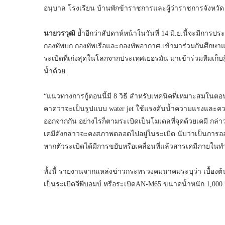
อนุบาล โรงเรียน บ้านพักข้าราชการและผู้ว่าราชการจังหวั
นายวรวุฒิ
ย้ำอีกว่าสัปดาห์หน้าในวันที่ 14 มิ.ย.นี้จะมีการ
กองทัพบก กองทัพเรือและกองทัพอากาศ เข้ามาร่วมกันศึกษาแนว
ระเบิดที่เก่งสุดในโลกจากประเทศเยอรมัน มาเข้าร่วมทีมเก็บกู้ใน
น้ำด้วย
“แนวทางการกู้ตอนนี้มี 8 วิธี สำหรับเทคนิคที่เหมาะสมใน
คาดว่าจะเป็นรูปแบบ water jet ใช้แรงดันน้ำความแรงและความ
ออกจากกัน อย่างไรก็ตามระเบิดเป็นโมเดลที่จุดด้วยเคมี กล
เคมีดังกล่าวจะคงสภาพตลอดไปอยู่ในระเบิด นับว่าเป็นการออกแบ
หากตัวระเบิดได้มีการขยับหรือเคลื่อนที่แล้วสารเคมีภายในทำป
ทั้งนี้ รายงานจากแหล่งข่าวกระทรวงคมนาคมระบุว่า เบื้องต้น
เป็นระเบิดจีพีบอมบ์ หรือระเบิดAN-M65 ขนาดน้ำหนัก 1,000 ป